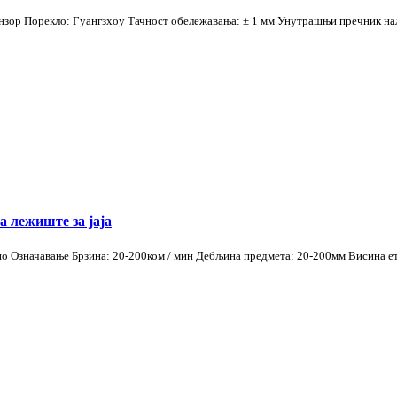
ензор Порекло: Гуангзхоу Тачност обележавања: ± 1 мм Унутрашњи пречник на
а лежиште за јаја
но Означавање Брзина: 20-200ком / мин Дебљина предмета: 20-200мм Висина 