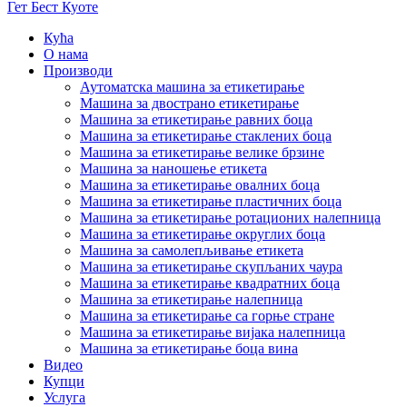
Гет Бест Куоте
Кућа
О нама
Производи
Аутоматска машина за етикетирање
Машина за двострано етикетирање
Машина за етикетирање равних боца
Машина за етикетирање стаклених боца
Машина за етикетирање велике брзине
Машина за наношење етикета
Машина за етикетирање овалних боца
Машина за етикетирање пластичних боца
Машина за етикетирање ротационих налепница
Машина за етикетирање округлих боца
Машина за самолепљивање етикета
Машина за етикетирање скупљаних чаура
Машина за етикетирање квадратних боца
Машина за етикетирање налепница
Машина за етикетирање са горње стране
Машина за етикетирање вијака налепница
Машина за етикетирање боца вина
Видео
Купци
Услуга