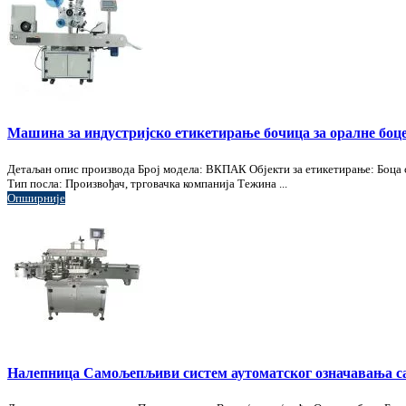
Машина за индустријско етикетирање бочица за оралне боц
Детаљан опис производа Број модела: ВКПАК Објекти за етикетирање: Боца са
Тип посла: Произвођач, трговачка компанија Тежина ...
Опширније
Налепница Самољепљиви систем аутоматског означавања 