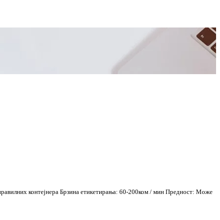
правилних контејнера Брзина етикетирања: 60-200ком / мин Предност: Може