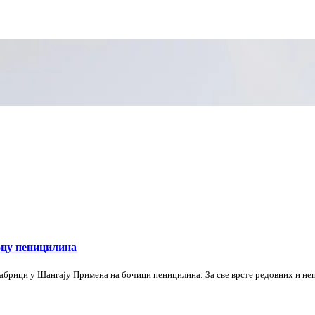
оцу пеницилина
абрици у Шангају Примена на бочици пеницилина: За све врсте редовних и не