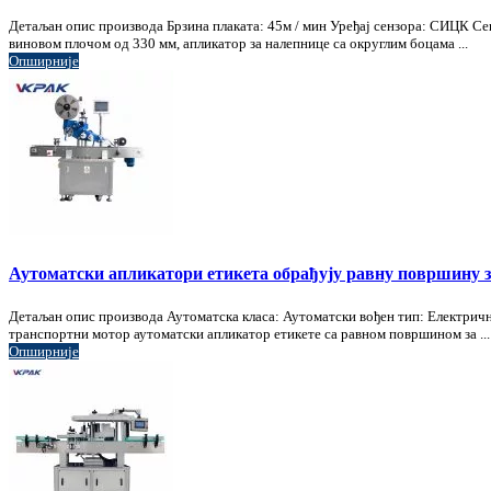
Детаљан опис производа Брзина плаката: 45м / мин Уређај сензора: СИЦК С
виновом плочом од 330 мм, апликатор за налепнице са округлим боцама ...
Опширније
Аутоматски апликатори етикета обрађују равну површину з
Детаљан опис производа Аутоматска класа: Аутоматски вођен тип: Електрич
транспортни мотор аутоматски апликатор етикете са равном површином за ...
Опширније