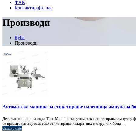
ФАК
Контактирајте нас
Производи
Кућа
Производи
Аутоматска машина за етикетирање налепница ампула за б
Детаљан опис производа Тип: Машина за аутоматско етикетирање ампула у ф
се прилагодити аутоматско етикетирање квадратних и округлих боца ...
Опширније