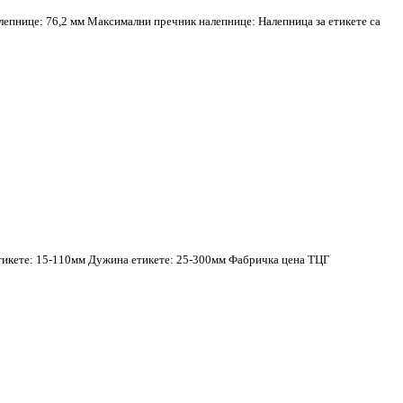
лепнице: 76,2 мм Максимални пречник налепнице: Налепница за етикете са
етикете: 15-110мм Дужина етикете: 25-300мм Фабричка цена ТЦГ