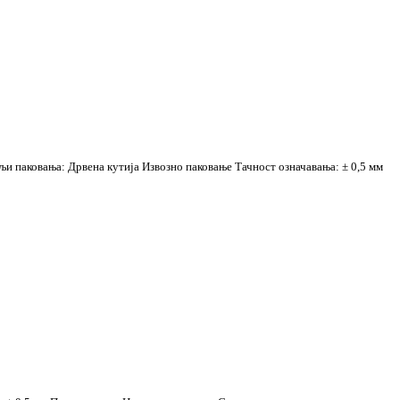
љи паковања: Дрвена кутија Извозно паковање Тачност означавања: ± 0,5 мм