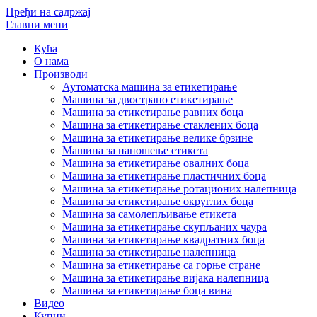
Пређи на садржај
Главни мени
Кућа
О нама
Производи
Аутоматска машина за етикетирање
Машина за двострано етикетирање
Машина за етикетирање равних боца
Машина за етикетирање стаклених боца
Машина за етикетирање велике брзине
Машина за наношење етикета
Машина за етикетирање овалних боца
Машина за етикетирање пластичних боца
Машина за етикетирање ротационих налепница
Машина за етикетирање округлих боца
Машина за самолепљивање етикета
Машина за етикетирање скупљаних чаура
Машина за етикетирање квадратних боца
Машина за етикетирање налепница
Машина за етикетирање са горње стране
Машина за етикетирање вијака налепница
Машина за етикетирање боца вина
Видео
Купци