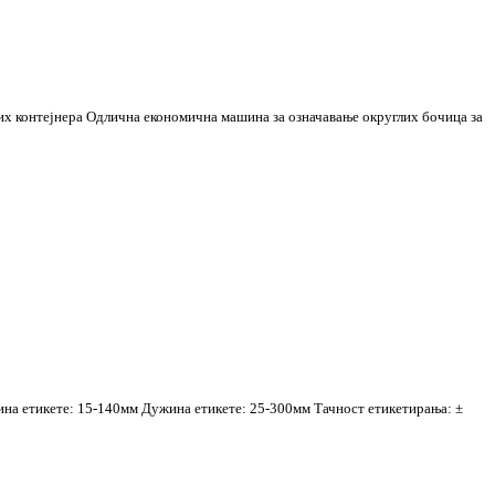
их контејнера Одлична економична машина за означавање округлих бочица за
на етикете: 15-140мм Дужина етикете: 25-300мм Тачност етикетирања: ±