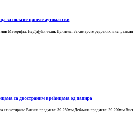
ца за пољске ципеле аутоматски
 мин Материјал: Нерђајући челик Примена: За све врсте редовних и неправилн
ицама са двостраним врећицама од папира
за етикетирање Висина предмета: 30-280мм Дебљина предмета: 20-200мм Виси