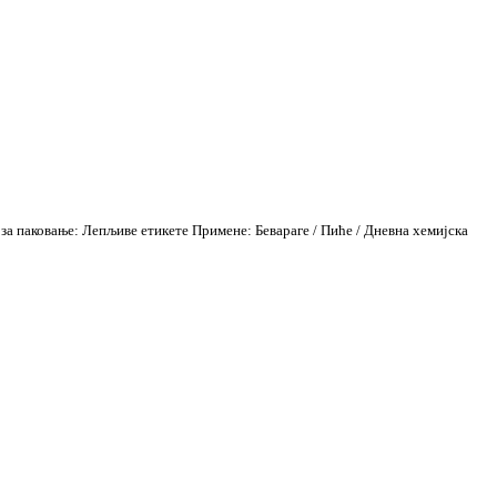
 за паковање: Лепљиве етикете Примене: Бевараге / Пиће / Дневна хемијска