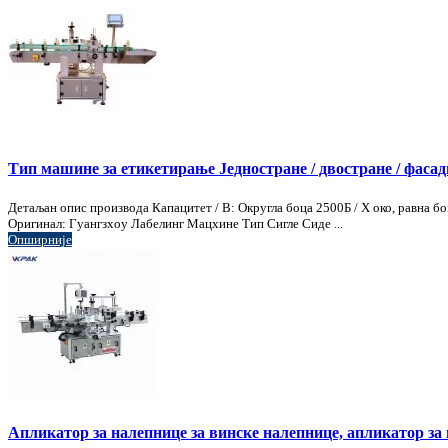
Тип машине за етикетирање Једностране / двостране / фасад
Детаљан опис производа Капацитет / В: Округла боца 2500Б / Х око, равна бо
Оригинал: Гуангзхоу Лабелинг Мацхине Тип Сигле Сиде ...
Опширније
Апликатор за налепнице за винске налепнице, апликатор за