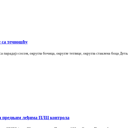
е са течношћу
 парадајз сосом, округла бочица, округле теглице, округла стаклена боца Дета
са предњим леђима ПЛЦ контрола