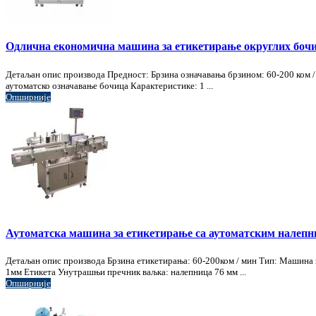
Одлична економична машина за етикетирање округлих бочи
Детаљан опис производа Предност: Брзина означавања брзином: 60-200 ком /
аутоматско означавање бочица Карактеристике: 1 ...
Опширније
Аутоматска машина за етикетирање са аутоматским налепн
Детаљан опис производа Брзина етикетирања: 60-200ком / мин Тип: Машина 
1мм Етикета Унутрашњи пречник ваљка: налепница 76 мм ...
Опширније