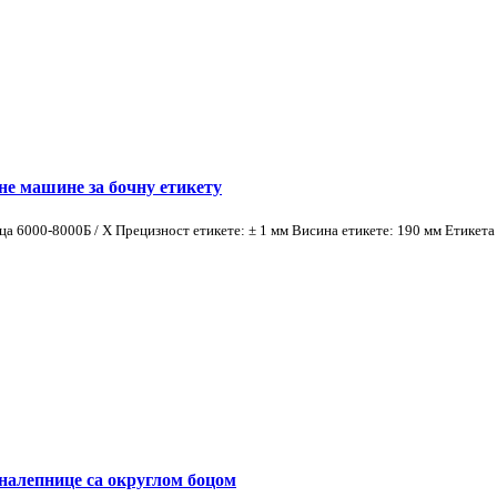
не машине за бочну етикету
ца 6000-8000Б / Х Прецизност етикете: ± 1 мм Висина етикете: 190 мм Етикета
 налепнице са округлом боцом