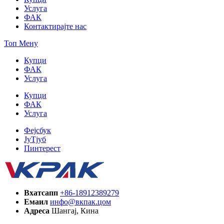
Услуга
ФАК
Контактирајте нас
Топ Мену
Купци
ФАК
Услуга
Купци
ФАК
Услуга
Фејсбук
ЈуТјуб
Пинтерест
Вхатсапп
+86-18912389279
Емаил
инфо@вкпак.цом
Адреса
Шангај, Кина