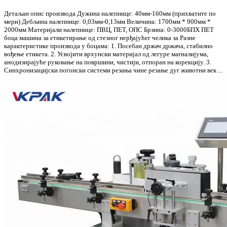
Детаљан опис производа Дужина налепнице: 40мм-160мм (прихватите по
мери) Дебљина налепнице: 0,03мм-0,13мм Величина: 1700мм * 900мм *
2000мм Материјали налепнице: ПВЦ, ПЕТ, ОПС Брзина: 0-3000БПХ ПЕТ
боца машина за етикетирање од стезног нерђајућег челика за Разне
карактеристике производа у боцама: 1. Посебан држач држача, стабилно
вођење етикета. 2. Усвојити врхунски материјал од легуре магналијума,
анодизирајуће руковање на површини, чистији, отпоран на корекцију. 3.
Синхронизацијски погонски системи резања чине резање дуг животни век ...