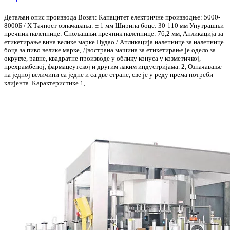
Детаљан опис производа Возач: Капацитет електричне производње: 5000-
8000Б / Х Тачност означавања: ± 1 мм Ширина боце: 30-110 мм Унутрашњи
пречник налепнице: Спољашњи пречник налепнице: 76,2 мм, Апликација за
етикетирање вина велике марке Пудао / Апликација налепнице за налепнице
боца за пиво велике марке, Двострана машина за етикетирање је одело за
округле, равне, квадратне производе у облику конуса у козметичкој,
прехрамбеној, фармацеутској и другим лаким индустријама. 2, Означавање
на једној величини са једне и са две стране, све је у реду према потреби
клијента. Карактеристике 1, ...