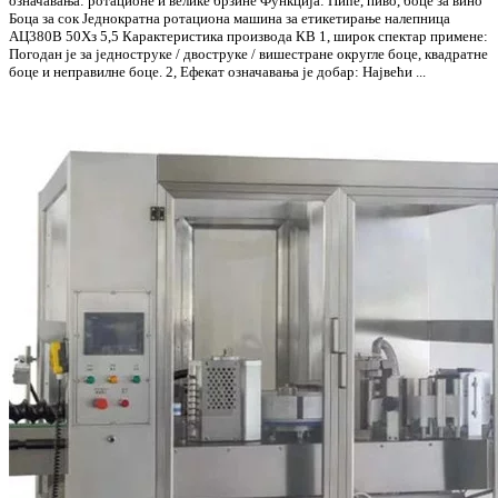
означавања: ротационе и велике брзине Функција: Пиће, пиво, боце за вино
Боца за сок Једнократна ротациона машина за етикетирање налепница
АЦ380В 50Хз 5,5 Карактеристика производа КВ 1, широк спектар примене:
Погодан је за једноструке / двоструке / вишестране округле боце, квадратне
боце и неправилне боце. 2, Ефекат означавања је добар: Највећи ...