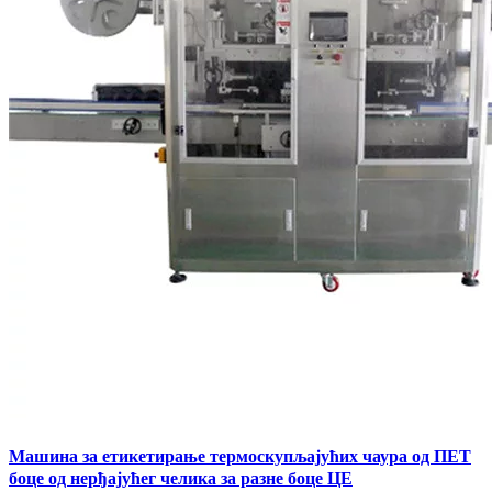
Машина за етикетирање термоскупљајућих чаура од ПЕТ
боце од нерђајућег челика за разне боце ЦЕ