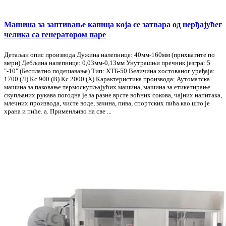
Машина за заптивање капица која се затвара од нерђајућег
челика са генератором паре
Детаљан опис производа Дужина налепнице: 40мм-160мм (прихватите по
мери) Дебљина налепнице: 0,03мм-0,13мм Унутрашњи пречник језгра: 5
"-10" (Бесплатно подешавање) Тип: ХТБ-50 Величина хостованог уређаја:
1700 (Л) Кс 900 (В) Кс 2000 (Х) Карактеристика производа: Аутоматска
машина за паковање термоскупљајућих машина, машина за етикетирање
скупљаних рукава погодна је за разне врсте воћних сокова, чајних напитака,
млечних производа, чисте воде, зачина, пива, спортских пића као што је
храна и пиће. а. Применљиво на све ...