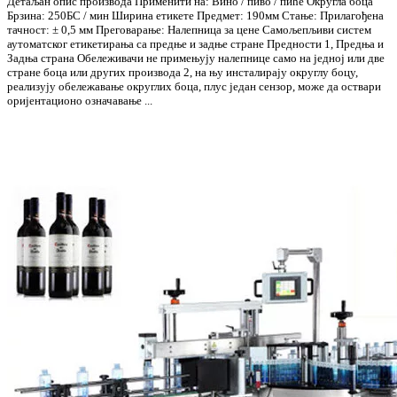
Детаљан опис производа Применити на: Вино / пиво / пиће Округла боца
Брзина: 250БС / мин Ширина етикете Предмет: 190мм Стање: Прилагођена
тачност: ± 0,5 мм Преговарање: Налепница за цене Самољепљиви систем
аутоматског етикетирања са предње и задње стране Предности 1, Предња и
Задња страна Обележивачи не примењују налепнице само на једној или две
стране боца или других производа 2, на њу инсталирају округлу боцу,
реализују обележавање округлих боца, плус један сензор, може да оствари
оријентационо означавање ...