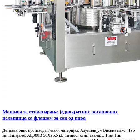
Машина за етикетирање једнократних ротационих
налепница са флашом за сок од пива
Детаљан опис производа Главни материјал: Алуминијум Висина макс.: 195
мм Напајање: АЦ380В 50Хз 5,5 кВ Тачност означавања: ± 1 мм Тип