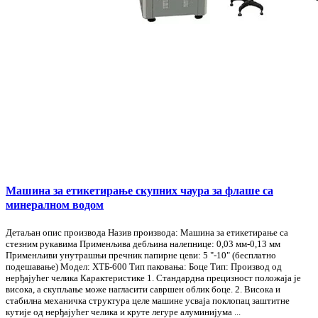
Машина за етикетирање скупних чаура за флаше са
минералном водом
Детаљан опис производа Назив производа: Машина за етикетирање са
стезним рукавима Применљива дебљина налепнице: 0,03 мм-0,13 мм
Применљиви унутрашњи пречник папирне цеви: 5 "-10" (бесплатно
подешавање) Модел: ХТБ-600 Тип паковања: Боце Тип: Производ од
нерђајућег челика Карактеристике 1. Стандардна прецизност положаја је
висока, а скупљање може нагласити савршен облик боце. 2. Висока и
стабилна механичка структура целе машине усваја поклопац заштитне
кутије од нерђајућег челика и круте легуре алуминијума ...