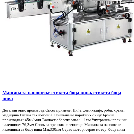
Машина за наношење етикета боца вина, етикета боца
пива
Детаљан опис производа Опсег примене: Пиће, хемикалије, роба, храна,
медицина Главна технологија: Означавање чаробних очију Брзина
производње: 45м / мин Тачност обележавања: ± 1мм Унутрашњи пречник
налепнице: 76,2мм Спољни пречник налепнице: Машина за наношење
налепница за боце вина Мак330мм Серво мотор, серво мотор, боца пива