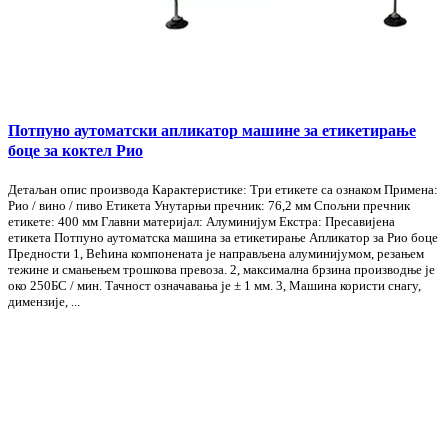
Потпуно аутоматски апликатор машине за етикетирање
боце за коктел Рио
Детаљан опис производа Карактеристике: Три етикете са ознаком Примена:
Рио / вино / пиво Етикета Унутарњи пречник: 76,2 мм Спољни пречник
етикете: 400 мм Главни материјал: Алуминијум Екстра: Пресавијена
етикета Потпуно аутоматска машина за етикетирање Апликатор за Рио боце
Предности 1, Већина компонената је направљена алуминијумом, резањем
тежине и смањењем трошкова превоза. 2, максимална брзина производње је
око 250БС / мин. Тачност означавања је ± 1 мм. 3, Машина користи снагу,
димензије, ...