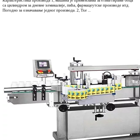
Карактеристика производа 1, машина је применљива за етикетирање боца
са цилиндром за дневне хемикалије, пића, фармацеутске производе итд.
Погодно за означавање једног производа. 2, Тхе ...