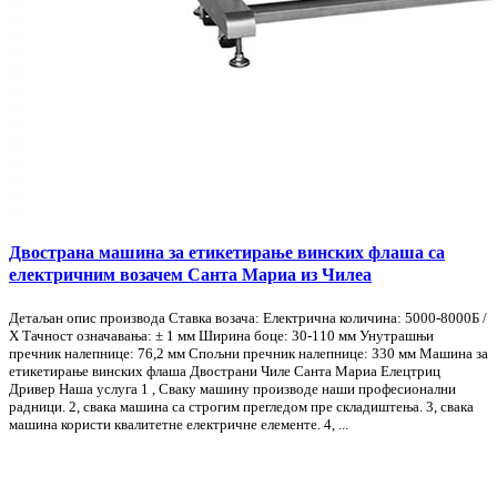
Двострана машина за етикетирање винских флаша са
електричним возачем Санта Мариа из Чилеа
Детаљан опис производа Ставка возача: Електрична количина: 5000-8000Б /
Х Тачност означавања: ± 1 мм Ширина боце: 30-110 мм Унутрашњи
пречник налепнице: 76,2 мм Спољни пречник налепнице: 330 мм Машина за
етикетирање винских флаша Двострани Чиле Санта Мариа Елецтриц
Дривер Наша услуга 1 , Сваку машину производе наши професионални
радници. 2, свака машина са строгим прегледом пре складиштења. 3, свака
машина користи квалитетне електричне елементе. 4, ...