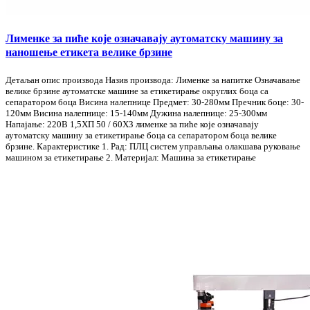
Лименке за пиће које означавају аутоматску машину за
наношење етикета велике брзине
Детаљан опис производа Назив производа: Лименке за напитке Означавање
велике брзине аутоматске машине за етикетирање округлих боца са
сепаратором боца Висина налепнице Предмет: 30-280мм Пречник боце: 30-
120мм Висина налепнице: 15-140мм Дужина налепнице: 25-300мм
Напајање: 220В 1,5ХП 50 / 60ХЗ лименке за пиће које означавају
аутоматску машину за етикетирање боца са сепаратором боца велике
брзине. Карактеристике 1. Рад: ПЛЦ систем управљања олакшава руковање
машином за етикетирање 2. Материјал: Машина за етикетирање