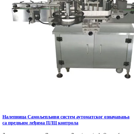
Налепница Самољепљиви систем аутоматског означавања
са предњим леђима ПЛЦ контрола