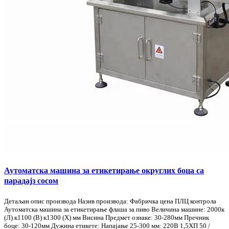
Аутоматска машина за етикетирање округлих боца са
парадајз сосом
Детаљан опис производа Назив производа: Фабричка цена ПЛЦ контрола
Аутоматска машина за етикетирање флаша за пиво Величина машине: 2000к
(Л) к1100 (В) к1300 (Х) мм Висина Предмет ознаке: 30-280мм Пречник
боце: 30-120мм Дужина етикете: Напајање 25-300 мм: 220В 1,5ХП 50 /