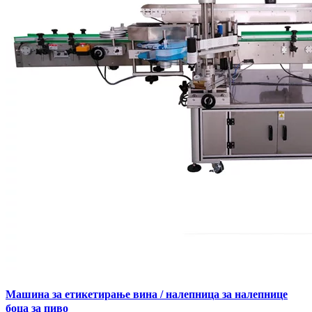
Машина за етикетирање вина / налепница за налепнице
боца за пиво