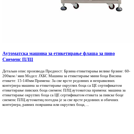
Аутоматска машина за етикетирање флаша за пиво
Сиеменс ПЛЦ
Детаљан опис производа Предност: Брзина етикетирања велике брзине: 60-
200ком / мин Модел: ЈХБС Машина за етикетирање мини боца Висина
етикете: 15-140мм Примена: За све врсте редовних и неправилних
контејнера машина за етикетирање округлих боца са ЦЕ сертификатом
етикетирање пивских боца сиеменс ПЛЦ аутоматска примена: машина за
етикетирање округлих боца са ЦЕ сертификатом етикета за пивске боце
сиеменс ПЛЦ аутоматиц погодна је за све врсте редовних и обичних
контејнера, равних површина или округлих боца, ...