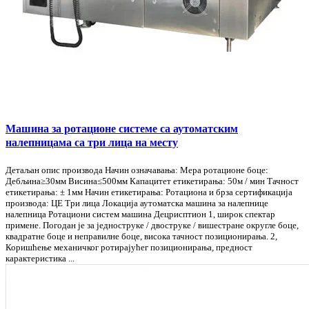
Машина за ротационе системе са аутоматским
налепницама са три лица на месту
Детаљан опис производа Начин означавања: Мера ротационе боце:
Дебљина≥30мм Висина≤500мм Капацитет етикетирања: 50м / мин Тачност
етикетирања: ± 1мм Начин етикетирања: Ротациона и брза сертификација
производа: ЦЕ Три лица Локација аутоматска машина за налепнице
налепница Ротациони систем машина Децрисптион 1, широк спектар
примене. Погодан је за једноструке / двоструке / вишестране округле боце,
квадратне боце и неправилне боце, висока тачност позиционирања. 2,
Коришћење механичког ротирајућег позиционирања, предност
карактеристика ...