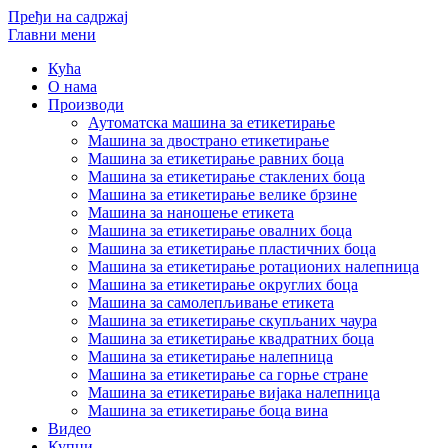
Пређи на садржај
Главни мени
Кућа
О нама
Производи
Аутоматска машина за етикетирање
Машина за двострано етикетирање
Машина за етикетирање равних боца
Машина за етикетирање стаклених боца
Машина за етикетирање велике брзине
Машина за наношење етикета
Машина за етикетирање овалних боца
Машина за етикетирање пластичних боца
Машина за етикетирање ротационих налепница
Машина за етикетирање округлих боца
Машина за самолепљивање етикета
Машина за етикетирање скупљаних чаура
Машина за етикетирање квадратних боца
Машина за етикетирање налепница
Машина за етикетирање са горње стране
Машина за етикетирање вијака налепница
Машина за етикетирање боца вина
Видео
Купци