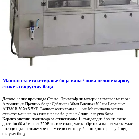
Машина за етикетирање боца вина / пива велике марке,
етикета округлих боца
Детаљан опис производа Стање: Прилагођени материјал главног мотора:
Алуминијум Пречник боце: Дебљина≥30мм Висина≤500мм Напајање:
АЦ380В 50Хз 5.5КВ Тачност означавања: ± 1мм Максимална висина
етикете: машина за етикетирање боца вина / пива, округла боца
Карактеристика производа за етикетирање 1, стандардна брзина може
достићи 60м / мин са 750В велике снаге, ултра обртни моменат ултра мале
инерције даје ознаку увезеном серво мотору. 2, погодно за равну боцу,
округлу боцу ...