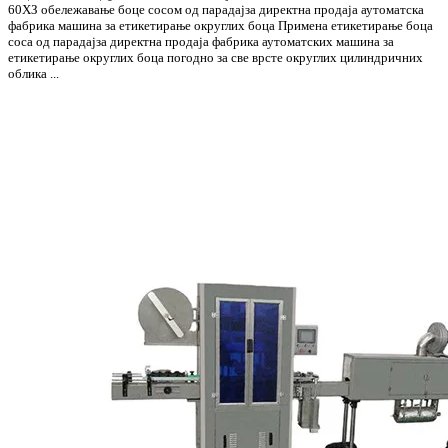
60ХЗ обележавање боце сосом од парадајза директна продаја аутоматска
фабрика машина за етикетирање округлих боца Примена етикетирање боца
соса од парадајза директна продаја фабрика аутоматских машина за
етикетирање округлих боца погодно за све врсте округлих цилиндричних
облика ...