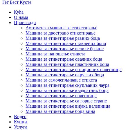
Гет Бест Куоте
Кућа
О нама
Производи
Аутоматска машина за етикетирање
Машина за двострано етикетирање
Машина за етикетирање равних боца
Машина за етикетирање стаклених боца
Машина за етикетирање велике брзине
Машина за наношење етикета
Машина за етикетирање овалних боца
Машина за етикетирање пластичних боца
Машина за етикетирање ротационих налепница
Машина за етикетирање округлих боца
Машина за самолепљивање етикета
Машина за етикетирање скупљаних чаура
Машина за етикетирање квадратних боца
Машина за етикетирање налепница
Машина за етикетирање са горње стране
Машина за етикетирање вијака налепница
Машина за етикетирање боца вина
Видео
Купци
Услуга