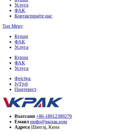
Услуга
ФАК
Контактирајте нас
Топ Мену
Купци
ФАК
Услуга
Купци
ФАК
Услуга
Фејсбук
ЈуТјуб
Пинтерест
Вхатсапп
+86-18912389279
Емаил
инфо@вкпак.цом
Адреса
Шангај, Кина