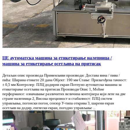
ЦЕ аутоматска машина за етикетирање налепница /
машина за етикетирање осетљива на притисак
Детаљан опис производа Применљиви производи: Достава вина / пива /
пића: Ширина етикете 20 дана Објект: 190 мм Стање: Прилагођена тачност:
± 0,5 мм Контролер: ПЛЦ додирни екран Потпуно аутоматска машина за
етикетирање осетљива на притисак Производи Опис 1, Моћне
перформансе: означавање различитих величина контејнера који лепе на две
стране налепница 2, Висока прецизност и стабилност: ПЛЦ систем
управљања, погонски погон, сензор У-типа открива 3, шарени екран
осетљив на додир, енглески екран, погодно управљање ...