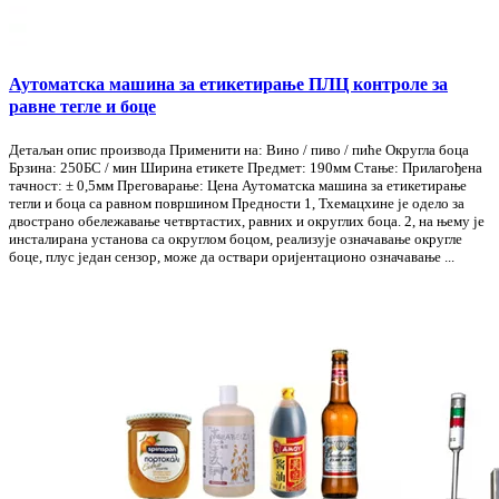
Аутоматска машина за етикетирање ПЛЦ контроле за
равне тегле и боце
Детаљан опис производа Применити на: Вино / пиво / пиће Округла боца
Брзина: 250БС / мин Ширина етикете Предмет: 190мм Стање: Прилагођена
тачност: ± 0,5мм Преговарање: Цена Аутоматска машина за етикетирање
тегли и боца са равном површином Предности 1, Тхемацхине је одело за
двострано обележавање четвртастих, равних и округлих боца. 2, на њему је
инсталирана установа са округлом боцом, реализује означавање округле
боце, плус један сензор, може да оствари оријентационо означавање ...