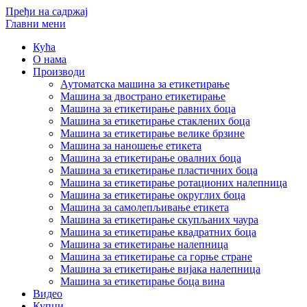
Пређи на садржај
Главни мени
Кућа
О нама
Производи
Аутоматска машина за етикетирање
Машина за двострано етикетирање
Машина за етикетирање равних боца
Машина за етикетирање стаклених боца
Машина за етикетирање велике брзине
Машина за наношење етикета
Машина за етикетирање овалних боца
Машина за етикетирање пластичних боца
Машина за етикетирање ротационих налепница
Машина за етикетирање округлих боца
Машина за самолепљивање етикета
Машина за етикетирање скупљаних чаура
Машина за етикетирање квадратних боца
Машина за етикетирање налепница
Машина за етикетирање са горње стране
Машина за етикетирање вијака налепница
Машина за етикетирање боца вина
Видео
Купци