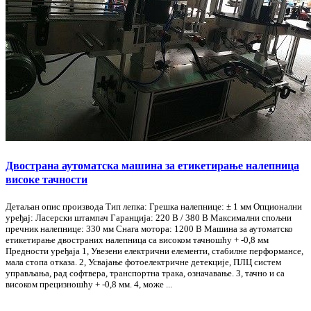
Двострана аутоматска машина за етикетирање налепница
високе тачности
Детаљан опис производа Тип лепка: Грешка налепнице: ± 1 мм Опционални
уређај: Ласерски штампач Гаранција: 220 В / 380 В Максимални спољни
пречник налепнице: 330 мм Снага мотора: 1200 В Машина за аутоматско
етикетирање двостраних налепница са високом тачношћу + -0,8 мм
Предности уређаја 1, Увезени електрични елементи, стабилне перформансе,
мала стопа отказа. 2, Усвајање фотоелектричне детекције, ПЛЦ систем
управљања, рад софтвера, транспортна трака, означавање. 3, тачно и са
високом прецизношћу + -0,8 мм. 4, може ...