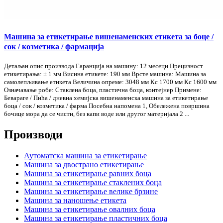
Машина за етикетирање вишенаменских етикета за боце /
сок / козметика / фармација
Детаљан опис производа Гаранција на машину: 12 месеци Прецизност
етикетирања: ± 1 мм Висина етикете: 190 мм Врсте машина: Машина за
самолепљивање етикета Величина опреме: 3048 мм Кс 1700 мм Кс 1600 мм
Означавање робе: Стаклена боца, пластична боца, контејнер Примене:
Бевараге / Пића / дневна хемијска вишенаменска машина за етикетирање
боца / сок / козметика / фарма Посебна напомена 1, Обележена површина
бочице мора да се чисти, без капи воде или другог материјала 2 ...
Производи
Аутоматска машина за етикетирање
Машина за двострано етикетирање
Машина за етикетирање равних боца
Машина за етикетирање стаклених боца
Машина за етикетирање велике брзине
Машина за наношење етикета
Машина за етикетирање овалних боца
Машина за етикетирање пластичних боца