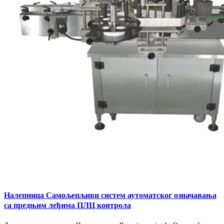
Налепница Самољепљиви систем аутоматског означавања
са предњим леђима ПЛЦ контрола