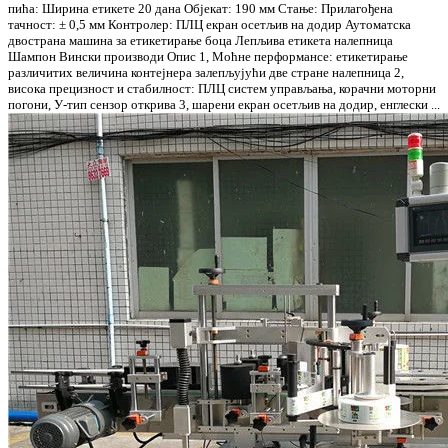
пића: Ширина етикете 20 дана Објекат: 190 мм Стање: Прилагођена
тачност: ± 0,5 мм Контролер: ПЛЦ екран осетљив на додир Аутоматска
двострана машина за етикетирање боца Лепљива етикета налепница
Шампон Вински производи Опис 1, Моћне перформансе: етикетирање
различитих величина контејнера залепљујући две стране налепница 2,
висока прецизност и стабилност: ПЛЦ систем управљања, корачни моторни
погони, У-тип сензор открива 3, шарени екран осетљив на додир, енглески ...