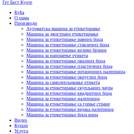
Гет Бест Куоте
Кућа
О нама
Производи
Аутоматска машина за етикетирање
Машина за двострано етикетирање
Машина за етикетирање равних боца
Машина за етикетирање стаклених боца
Машина за етикетирање велике брзине
Машина за наношење етикета
Машина за етикетирање овалних боца
Машина за етикетирање пластичних боца
Машина за етикетирање ротационих налепница
Машина за етикетирање округлих боца
Машина за самолепљивање етикета
Машина за етикетирање скупљаних чаура
Машина за етикетирање квадратних боца
Машина за етикетирање налепница
Машина за етикетирање са горње стране
Машина за етикетирање вијака налепница
Машина за етикетирање боца вина
Видео
Купци
Услуга