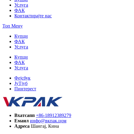
Услуга
ФАК
Контактирајте нас
Топ Мену
Купци
ФАК
Услуга
Купци
ФАК
Услуга
Фејсбук
ЈуТјуб
Пинтерест
Вхатсапп
+86-18912389279
Емаил
инфо@вкпак.цом
Адреса
Шангај, Кина