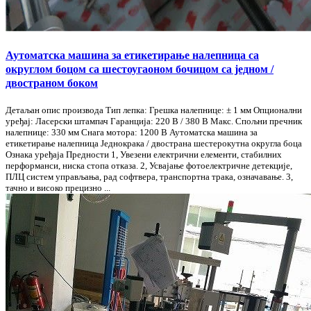
Аутоматска машина за етикетирање налепница са
округлом боцом са шестоугаоном бочицом са једном /
двостраном боком
Детаљан опис производа Тип лепка: Грешка налепнице: ± 1 мм Опционални
уређај: Ласерски штампач Гаранција: 220 В / 380 В Макс. Спољни пречник
налепнице: 330 мм Снага мотора: 1200 В Аутоматска машина за
етикетирање налепница Једнокрака / двострана шестерокутна округла боца
Ознака уређаја Предности 1, Увезени електрични елементи, стабилних
перформанси, ниска стопа отказа. 2, Усвајање фотоелектричне детекције,
ПЛЦ систем управљања, рад софтвера, транспортна трака, означавање. 3,
тачно и високо прецизно ...