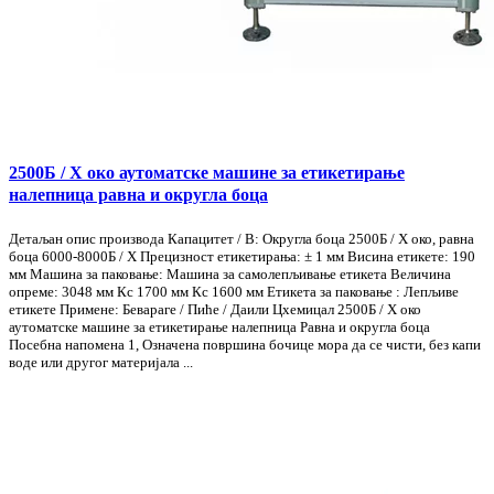
2500Б / Х око аутоматске машине за етикетирање
налепница равна и округла боца
Детаљан опис производа Капацитет / В: Округла боца 2500Б / Х око, равна
боца 6000-8000Б / Х Прецизност етикетирања: ± 1 мм Висина етикете: 190
мм Машина за паковање: Машина за самолепљивање етикета Величина
опреме: 3048 мм Кс 1700 мм Кс 1600 мм Етикета за паковање : Лепљиве
етикете Примене: Бевараге / Пиће / Даили Цхемицал 2500Б / Х око
аутоматске машине за етикетирање налепница Равна и округла боца
Посебна напомена 1, Означена површина бочице мора да се чисти, без капи
воде или другог материјала ...