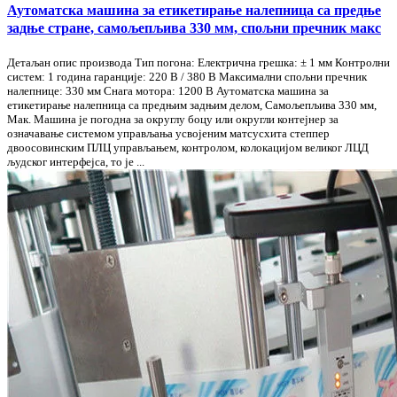
Аутоматска машина за етикетирање налепница са предње
задње стране, самољепљива 330 мм, спољни пречник макс
Детаљан опис производа Тип погона: Електрична грешка: ± 1 мм Контролни
систем: 1 година гаранције: 220 В / 380 В Максимални спољни пречник
налепнице: 330 мм Снага мотора: 1200 В Аутоматска машина за
етикетирање налепница са предњим задњим делом, Самољепљива 330 мм,
Мак. Машина је погодна за округлу боцу или округли контејнер за
означавање системом управљања усвојеним матсусхита степпер
двоосовинским ПЛЦ управљањем, контролом, колокацијом великог ЛЦД
људског интерфејса, то је ...