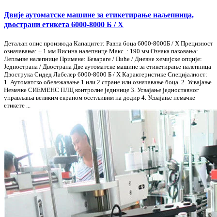
Двије аутоматске машине за етикетирање наљепница,
двострани етикета 6000-8000 Б / Х
Детаљан опис производа Капацитет: Равна боца 6000-8000Б / Х Прецизност
означавања: ± 1 мм Висина налепнице Макс .: 190 мм Ознака паковања:
Лепљиве налепнице Примене: Бевараге / Пиће / Дневне хемијске опције:
Једнострана / Двострана Две аутоматске машине за етикетирање налепница
Двострука Сидед Лабелер 6000-8000 Б / Х Карактеристике Специјалност:
1. Аутоматско обележавање 1 или 2 стране или означавање боца. 2. Усвајање
Немачке СИЕМЕНС ПЛЦ контролне јединице 3. Усвајање једноставног
управљања великим екраном осетљивим на додир 4. Усвајање немачке
етикете ...