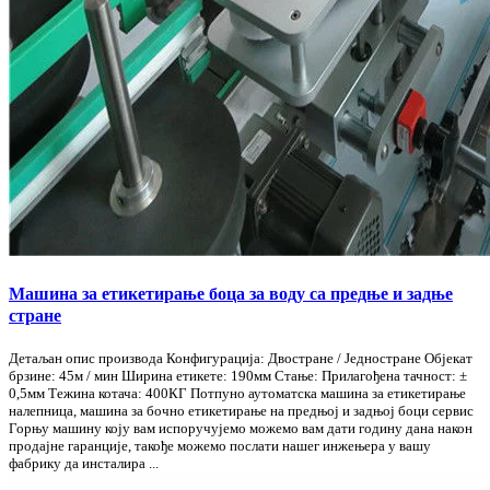
Машина за етикетирање боца за воду са предње и задње
стране
Детаљан опис производа Конфигурација: Двостране / Једностране Објекат
брзине: 45м / мин Ширина етикете: 190мм Стање: Прилагођена тачност: ±
0,5мм Тежина котача: 400КГ Потпуно аутоматска машина за етикетирање
налепница, машина за бочно етикетирање на предњој и задњој боци сервис
Горњу машину коју вам испоручујемо можемо вам дати годину дана након
продајне гаранције, такође можемо послати нашег инжењера у вашу
фабрику да инсталира ...