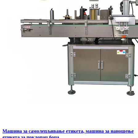
Машина за самолепљивање етикета, машина за наношење
етикета за поклопац боца