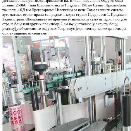
Детаљан опис производа Применити на: Вино / пиво / пиће Округла боца
Брзина: 250БС / мин Ширина етикете Предмет: 190мм Стање: Прилагођена
тачност: ± 0,5 мм Преговарање: Налепница за цене Самољепљиви систем
аутоматског етикетирања са предње и задње стране Предности 1, Предња и
Задња страна Обележивачи не примењују налепнице само на једној или две
стране боца или других производа 2, на њу инсталирају округлу боцу,
реализују обележавање округлих боца, плус један сензор, може да оствари
оријентационо означавање ...