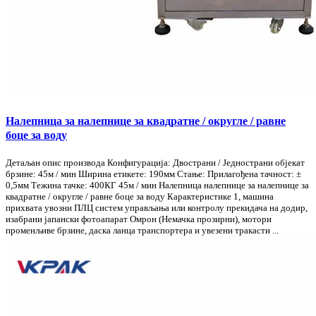
Налепница за налепнице за квадратне / округле / равне
боце за воду
Детаљан опис производа Конфигурација: Двострани / Једнострани објекат
брзине: 45м / мин Ширина етикете: 190мм Стање: Прилагођена тачност: ±
0,5мм Тежина тачке: 400КГ 45м / мин Налепница налепнице за налепнице за
квадратне / округле / равне боце за воду Карактеристике 1, машина
прихвата увозни ПЛЦ систем управљања или контролу прекидача на додир,
изабрани јапански фотоапарат Омрон (Немачка прозирни), мотори
променљиве брзине, даска ланца транспортера и увезени тракасти ...