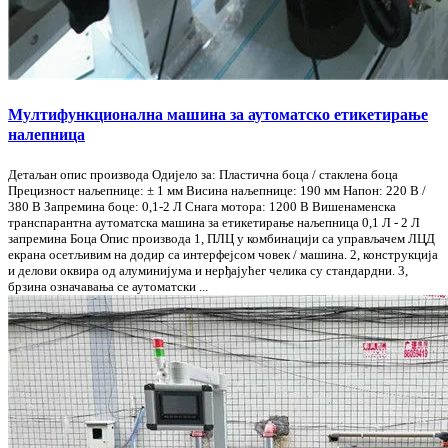
Мултифункционална машина за аутоматско етикетирање
налепница
Детаљан опис производа Одијело за: Пластична боца / стаклена боца
Прецизност наљепнице: ± 1 мм Висина наљепнице: 190 мм Напон: 220 В /
380 В Запремина боце: 0,1-2 Л Снага мотора: 1200 В Вишенаменска
транспарантна аутоматска машина за етикетирање наљепница 0,1 Л - 2 Л
запремина Боца Опис производа 1, ПЛЦ у комбинацији са управљачем ЛЦД
екрана осетљивим на додир са интерфејсом човек / машина. 2, конструкција
и делови оквира од алуминијума и нерђајућег челика су стандардни. 3,
брзина означавања се аутоматски ...