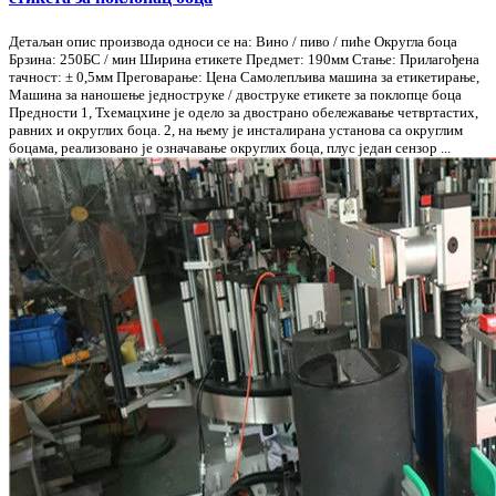
Детаљан опис производа односи се на: Вино / пиво / пиће Округла боца
Брзина: 250БС / мин Ширина етикете Предмет: 190мм Стање: Прилагођена
тачност: ± 0,5мм Преговарање: Цена Самолепљива машина за етикетирање,
Машина за наношење једноструке / двоструке етикете за поклопце боца
Предности 1, Тхемацхине је одело за двострано обележавање четвртастих,
равних и округлих боца. 2, на њему је инсталирана установа са округлим
боцама, реализовано је означавање округлих боца, плус један сензор ...