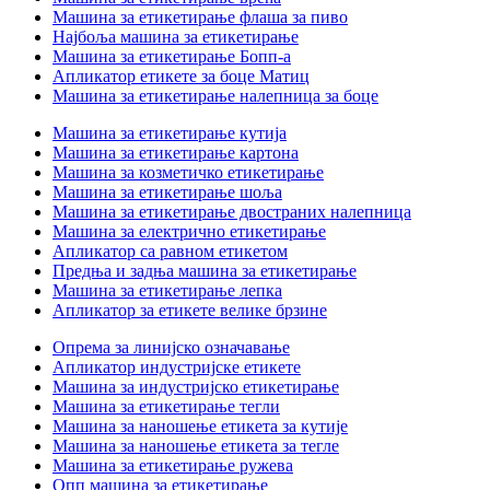
Машина за етикетирање флаша за пиво
Најбоља машина за етикетирање
Машина за етикетирање Бопп-а
Апликатор етикете за боце Матиц
Машина за етикетирање налепница за боце
Машина за етикетирање кутија
Машина за етикетирање картона
Машина за козметичко етикетирање
Машина за етикетирање шоља
Машина за етикетирање двостраних налепница
Машина за електрично етикетирање
Апликатор са равном етикетом
Предња и задња машина за етикетирање
Машина за етикетирање лепка
Апликатор за етикете велике брзине
Опрема за линијско означавање
Апликатор индустријске етикете
Машина за индустријско етикетирање
Машина за етикетирање тегли
Машина за наношење етикета за кутије
Машина за наношење етикета за тегле
Машина за етикетирање ружева
Опп машина за етикетирање