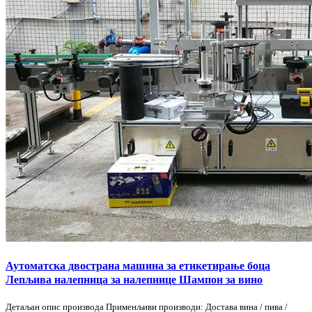
Аутоматска двострана машина за етикетирање боца
Лепљива налепница за налепнице Шампон за вино
Детаљан опис производа Применљиви производи: Достава вина / пива /