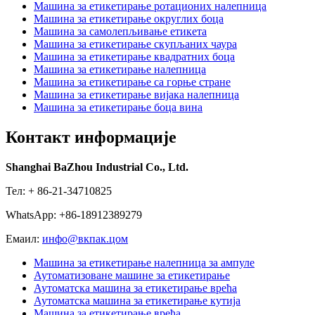
Машина за етикетирање ротационих налепница
Машина за етикетирање округлих боца
Машина за самолепљивање етикета
Машина за етикетирање скупљаних чаура
Машина за етикетирање квадратних боца
Машина за етикетирање налепница
Машина за етикетирање са горње стране
Машина за етикетирање вијака налепница
Машина за етикетирање боца вина
Контакт информације
Shanghai BaZhou Industrial Co., Ltd.
Тел: + 86-21-34710825
WhatsApp: +86-18912389279
Емаил:
инфо@вкпак.цом
Машина за етикетирање налепница за ампуле
Аутоматизоване машине за етикетирање
Аутоматска машина за етикетирање врећа
Аутоматска машина за етикетирање кутија
Машина за етикетирање врећа