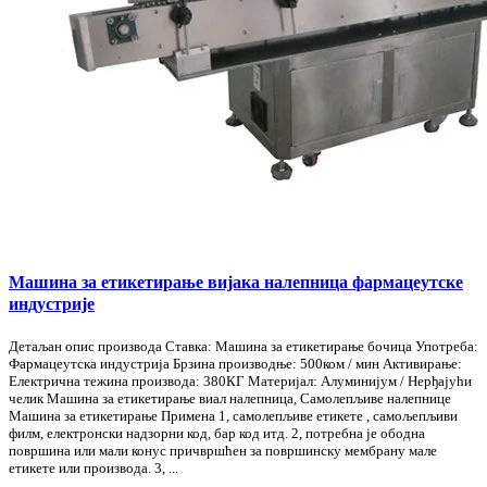
Машина за етикетирање вијака налепница фармацеутске
индустрије
Детаљан опис производа Ставка: Машина за етикетирање бочица Употреба:
Фармацеутска индустрија Брзина производње: 500ком / мин Активирање:
Електрична тежина производа: 380КГ Материјал: Алуминијум / Нерђајући
челик Машина за етикетирање виал налепница, Самолепљиве налепнице
Машина за етикетирање Примена 1, самолепљиве етикете , самољепљиви
филм, електронски надзорни код, бар код итд. 2, потребна је ободна
површина или мали конус причвршћен за површинску мембрану мале
етикете или производа. 3, ...