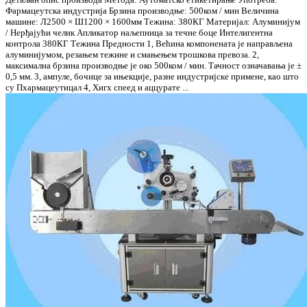
Фармацеутска индустрија Брзина производње: 500ком / мин Величина
машине: Л2500 × Ш1200 × 1600мм Тежина: 380КГ Материјал: Алуминијум
/ Нерђајући челик Апликатор наљепница за течне боце Интелигентна
контрола 380КГ Тежина Предности 1, Већина компонената је направљена
алуминијумом, резањем тежине и смањењем трошкова превоза. 2,
максимална брзина производње је око 500ком / мин. Тачност означавања је ±
0,5 мм. 3, ампуле, бочице за ињекције, разне индустријске примене, као што
су Пхармацеутицал 4, Хигх спеед и аццурате ...