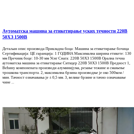
Аутоматска машина за етикетирање уских течности 220В
50ХЗ 1500В
Детаљан опис производа Прикладна боца: Машина за етикетирање бочица
Сертификација: ЦЕ гаранција: 1 ГОДИНА Максимална ширина етикете: 130
мм Пречник боце: 10-30 мм Уснг Снага: 220В 50ХЗ 1500В Орална течна
аутоматска машина за етикетирање Ситкцер 220В 50ХЗ 1500В Предност 1,
Већину компонената производи алуминијума, резање тежине и смањење
трошкова транспорта. 2, максимална брзина производње је око 500ком /
мин. Тачност означавања је ± 0,5 мм. 3, велике брзине и тачно означавање
чине ...