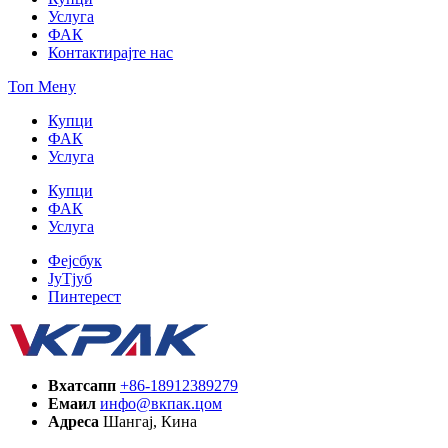
Услуга
ФАК
Контактирајте нас
Топ Мену
Купци
ФАК
Услуга
Купци
ФАК
Услуга
Фејсбук
ЈуТјуб
Пинтерест
Вхатсапп
+86-18912389279
Емаил
инфо@вкпак.цом
Адреса
Шангај, Кина