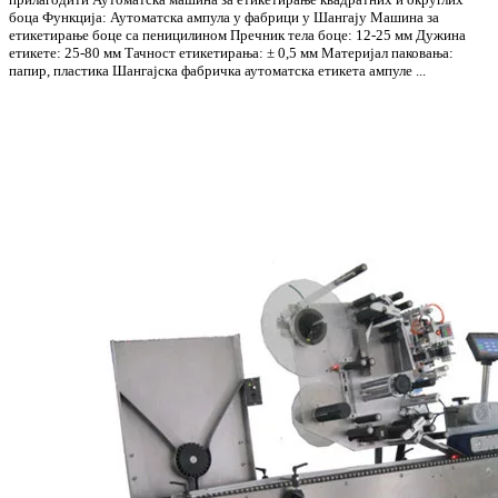
боца Функција: Аутоматска ампула у фабрици у Шангају Машина за
етикетирање боце са пеницилином Пречник тела боце: 12-25 мм Дужина
етикете: 25-80 мм Тачност етикетирања: ± 0,5 мм Материјал паковања:
папир, пластика Шангајска фабричка аутоматска етикета ампуле ...