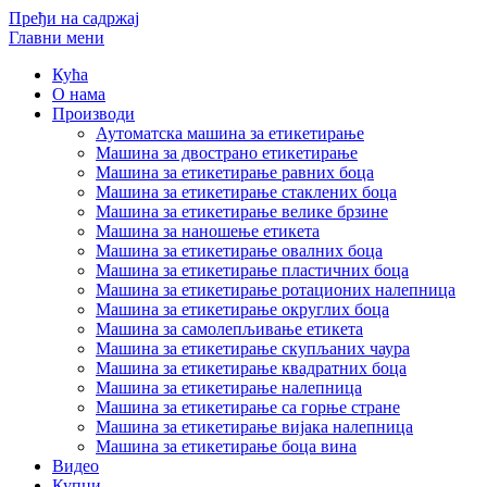
Пређи на садржај
Главни мени
Кућа
О нама
Производи
Аутоматска машина за етикетирање
Машина за двострано етикетирање
Машина за етикетирање равних боца
Машина за етикетирање стаклених боца
Машина за етикетирање велике брзине
Машина за наношење етикета
Машина за етикетирање овалних боца
Машина за етикетирање пластичних боца
Машина за етикетирање ротационих налепница
Машина за етикетирање округлих боца
Машина за самолепљивање етикета
Машина за етикетирање скупљаних чаура
Машина за етикетирање квадратних боца
Машина за етикетирање налепница
Машина за етикетирање са горње стране
Машина за етикетирање вијака налепница
Машина за етикетирање боца вина
Видео
Купци