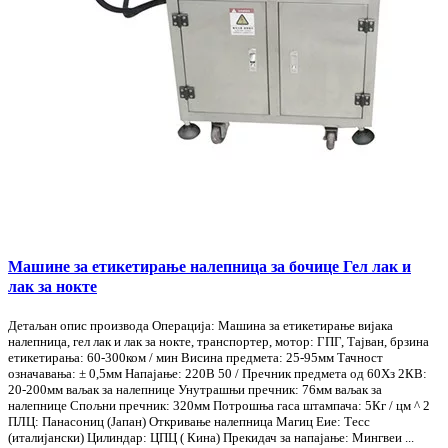
Машине за етикетирање налепница за бочице Гел лак и
лак за нокте
Детаљан опис производа Операција: Машина за етикетирање вијака
налепница, гел лак и лак за нокте, транспортер, мотор: ГПГ, Тајван, брзина
етикетирања: 60-300ком / мин Висина предмета: 25-95мм Тачност
означавања: ± 0,5мм Напајање: 220В 50 / Пречник предмета од 60Хз 2КВ:
20-200мм ваљак за налепнице Унутрашњи пречник: 76мм ваљак за
налепнице Спољни пречник: 320мм Потрошња гаса штампача: 5Кг / цм ^ 2
ПЛЦ: Панасониц (Јапан) Откривање налепница Магиц Еие: Тесс
(италијански) Цилиндар: ЦПЦ ( Кина) Прекидач за напајање: Мингвеи ...