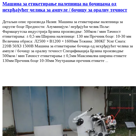
Машина за етикетирање налепница на бочицама од
нехрђајућег челика за ампуле / бочицу за оралну течност
Детаљан опис производа Назив: Машина за етикетирање налепница за
округле боце Предности: Алуминијум / нерђајући челик Поље:
Фармацеутска индустрија Брзина производње: 500ком / мин Тачност
етикетирања: ± 0,5 мм Ширина налепнице: 130 мм Пречник боце: 10-30 мм
Величина обриса: Л2500 × В1200 × 1600мм Тежина: 380КГ Уснг Снага:
220В 50ХЗ 1500В Машина за етикетирање бочица од нехрђајућег челика за
ампуле / бочицу за оралну течност Спецификација Брзина производње
500ком / мин Тачност етикетирања ± 0,5мм Максимална ширина етикете
130мм Пречник боце 10-30мм Унутрашњи пречник етикете ...