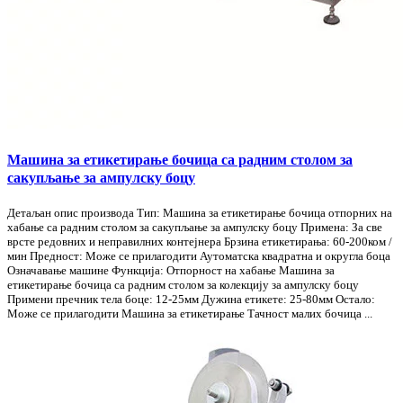
Машина за етикетирање бочица са радним столом за
сакупљање за ампулску боцу
Детаљан опис производа Тип: Машина за етикетирање бочица отпорних на
хабање са радним столом за сакупљање за ампулску боцу Примена: За све
врсте редовних и неправилних контејнера Брзина етикетирања: 60-200ком /
мин Предност: Може се прилагодити Аутоматска квадратна и округла боца
Означавање машине Функција: Отпорност на хабање Машина за
етикетирање бочица са радним столом за колекцију за ампулску боцу
Примени пречник тела боце: 12-25мм Дужина етикете: 25-80мм Остало:
Може се прилагодити Машина за етикетирање Тачност малих бочица ...