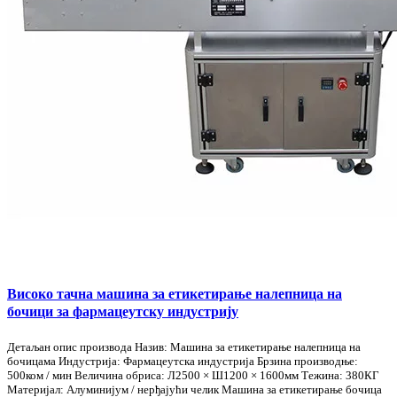
Високо тачна машина за етикетирање налепница на
бочици за фармацеутску индустрију
Детаљан опис производа Назив: Машина за етикетирање налепница на
бочицама Индустрија: Фармацеутска индустрија Брзина производње:
500ком / мин Величина обриса: Л2500 × Ш1200 × 1600мм Тежина: 380КГ
Материјал: Алуминијум / нерђајући челик Машина за етикетирање бочица