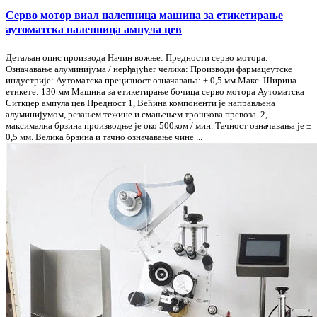
Серво мотор виал налепница машина за етикетирање
аутоматска налепница ампула цев
Детаљан опис производа Начин вожње: Предности серво мотора:
Означавање алуминијума / нерђајућег челика: Производи фармацеутске
индустрије: Аутоматска прецизност означавања: ± 0,5 мм Макс. Ширина
етикете: 130 мм Машина за етикетирање бочица серво мотора Аутоматска
Ситкцер ампула цев Предност 1, Већина компоненти је направљена
алуминијумом, резањем тежине и смањењем трошкова превоза. 2,
максимална брзина производње је око 500ком / мин. Тачност означавања је ±
0,5 мм. Велика брзина и тачно означавање чине ...