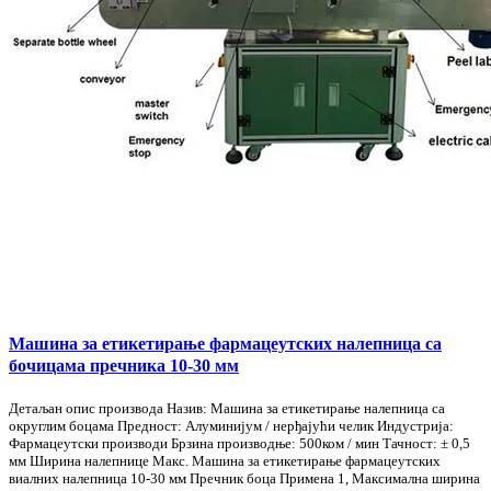
Машина за етикетирање фармацеутских налепница са
бочицама пречника 10-30 мм
Детаљан опис производа Назив: Машина за етикетирање налепница са
округлим боцама Предност: Алуминијум / нерђајући челик Индустрија:
Фармацеутски производи Брзина производње: 500ком / мин Тачност: ± 0,5
мм Ширина налепнице Макс. Машина за етикетирање фармацеутских
виалних налепница 10-30 мм Пречник боца Примена 1, Максимална ширина