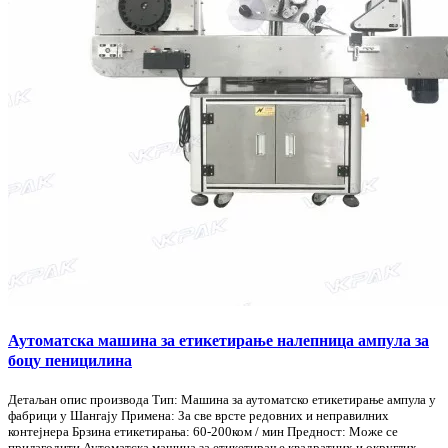
Аутоматска машина за етикетирање налепница ампула за
боцу пеницилина
Детаљан опис производа Тип: Машина за аутоматско етикетирање ампула у
фабрици у Шангају Примена: За све врсте редовних и неправилних
контејнера Брзина етикетирања: 60-200ком / мин Предност: Може се
прилагодити Аутоматска машина за етикетирање квадратних и округлих