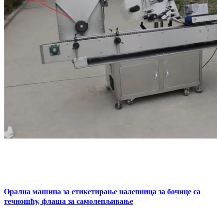
Орална машина за етикетирање налепница за бочице са
течношћу, флаша за самолепљивање