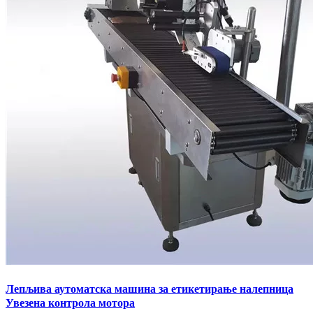
Лепљива аутоматска машина за етикетирање налепница
Увезена контрола мотора