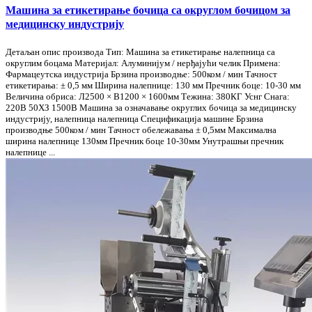
Машина за етикетирање бочица са округлом бочицом за
медицинску индустрију
Детаљан опис производа Тип: Машина за етикетирање налепница са
округлим боцама Материјал: Алуминијум / нерђајући челик Примена:
Фармацеутска индустрија Брзина производње: 500ком / мин Тачност
етикетирања: ± 0,5 мм Ширина налепнице: 130 мм Пречник боце: 10-30 мм
Величина обриса: Л2500 × В1200 × 1600мм Тежина: 380КГ Уснг Снага:
220В 50ХЗ 1500В Машина за означавање округлих бочица за медицинску
индустрију, налепница налепница Спецификација машине Брзина
производње 500ком / мин Тачност обележавања ± 0,5мм Максимална
ширина налепнице 130мм Пречник боце 10-30мм Унутрашњи пречник
налепнице ...