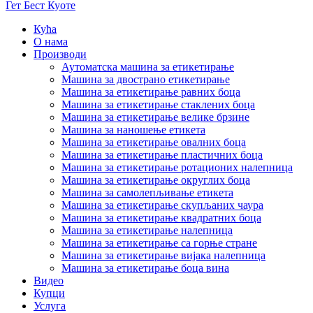
Гет Бест Куоте
Кућа
О нама
Производи
Аутоматска машина за етикетирање
Машина за двострано етикетирање
Машина за етикетирање равних боца
Машина за етикетирање стаклених боца
Машина за етикетирање велике брзине
Машина за наношење етикета
Машина за етикетирање овалних боца
Машина за етикетирање пластичних боца
Машина за етикетирање ротационих налепница
Машина за етикетирање округлих боца
Машина за самолепљивање етикета
Машина за етикетирање скупљаних чаура
Машина за етикетирање квадратних боца
Машина за етикетирање налепница
Машина за етикетирање са горње стране
Машина за етикетирање вијака налепница
Машина за етикетирање боца вина
Видео
Купци
Услуга