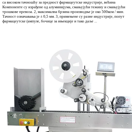
са високом тачношћу за предност фармацеутске индустрије, већина
Компоненте су израђене од алуминијума, смањујући тежину и смањујући
трошкове превоза. 2, максимална брзина производње је око 500ком / мин.
Тачност означавања је ± 0,5 мм. 3, примењене су разне индустрије, попут
фармацеутске (ампуле, бочице за ињекције и тако даље ...