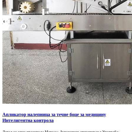
Апликатор налепница за течне боце за медицину
Интелигентна контрола
Детаљан опис производа Метода: Аутоматско етикетирање Употреба: