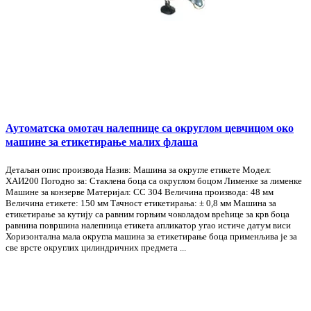
Аутоматска омотач налепнице са округлом цевчицом око
машине за етикетирање малих флаша
Детаљан опис производа Назив: Машина за округле етикете Модел:
ХАИ200 Погодно за: Стаклена боца са округлом боцом Лименке за лименке
Машине за конзерве Материјал: СС 304 Величина производа: 48 мм
Величина етикете: 150 мм Тачност етикетирања: ± 0,8 мм Машина за
етикетирање за кутију са равним горњим чоколадом врећице за крв боца
равнина површина налепница етикета апликатор угао истиче датум виси
Хоризонтална мала округла машина за етикетирање боца применљива је за
све врсте округлих цилиндричних предмета ...