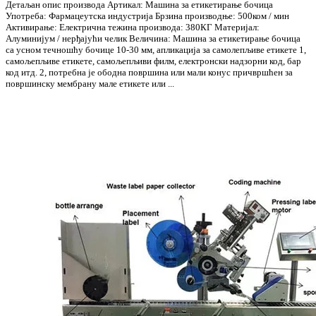
Детаљан опис производа Артикал: Машина за етикетирање бочица
Употреба: Фармацеутска индустрија Брзина производње: 500ком / мин
Активирање: Електрична тежина производа: 380КГ Материјал:
Алуминијум / нерђајући челик Величина: Машина за етикетирање бочица
са усном течношћу бочице 10-30 мм, апликација за самолепљиве етикете 1,
самољепљиве етикете, самољепљиви филм, електронски надзорни код, бар
код итд. 2, потребна је ободна површина или мали конус причвршћен за
површинску мембрану мале етикете или ...