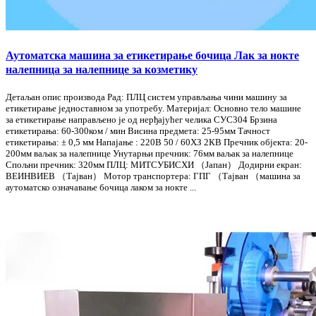
Аутоматска машина за етикетирање бочица Лак за нокте
налепница за налепнице за козметику
Детаљан опис производа Рад: ПЛЦ систем управљања чини машину за
етикетирање једноставном за употребу. Материјал: Основно тело машине
за етикетирање направљено је од нерђајућег челика СУС304 Брзина
етикетирања: 60-300ком / мин Висина предмета: 25-95мм Тачност
етикетирања: ± 0,5 мм Напајање : 220В 50 / 60ХЗ 2КВ Пречник објекта: 20-
200мм ваљак за налепнице Унутарњи пречник: 76мм ваљак за налепнице
Спољни пречник: 320мм ПЛЦ: МИТСУБИСХИ （Јапан） Додирни екран:
ВЕИНВИЕВ （Тајван） Мотор транспортера: ГПГ （Тајван （машина за
аутоматско означавање бочица лаком за нокте ...