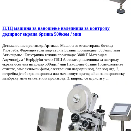
ПЛЦ машина за наношење налепница за контролу
додирног екрана брзина 500ком / мин
Детаљан опис производа Артикал: Машина за етикетирање бочица
Употреба: Фармацеутска индустрија Брзина производње: 500ком / мин
Активирање: Електрична тежина производа: 380КГ Материјал:
Алуминијум / Нерђајући челик ПЛЦ Апликатор налепница за контролу
екрана осетљив на додир 500пцс / мин Наношење брзине 1, самолепљиве
етикете, самољепљиви филм, електронски надзорни код, бар код итд. 2,
потребна је ободна површина или мали конус причвршћен за површинску
мембрану мале етикете или производа. 3, широко се користи у ...