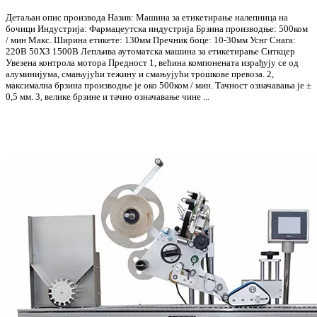
Детаљан опис производа Назив: Машина за етикетирање налепница на
бочици Индустрија: Фармацеутска индустрија Брзина производње: 500ком
/ мин Макс. Ширина етикете: 130мм Пречник боце: 10-30мм Уснг Снага:
220В 50ХЗ 1500В Лепљива аутоматска машина за етикетирање Ситкцер
Увезена контрола мотора Предност 1, већина компонената израђују се од
алуминијума, смањујући тежину и смањујући трошкове превоза. 2,
максимална брзина производње је око 500ком / мин. Тачност означавања је ±
0,5 мм. 3, велике брзине и тачно означавање чине ...