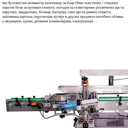
мм Аутоматски апликатор налепнице за боце Опис пластичне / стаклене
округле боце асортиман етикета: погодан за етикетирање различитих врста
округлих, квадратних, бочица, батерија, свих врста равних етикета,
заптивања картона, картонских кутија и других предмета посебног облика;
у медицини, храни, дневним хемикалијама, електроници ...