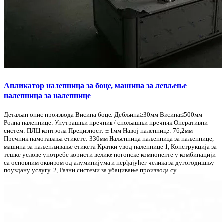
Апликатор налепница за боце, машина за лепљење
налепница за налепнице
Детаљан опис производа Висина боце: Дебљина≥30мм Висина≤500мм
Ролна налепнице: Унутрашњи пречник / спољашњи пречник Оперативни
систем: ПЛЦ контрола Прецизност: ± 1мм Навој налепнице: 76,2мм
Пречник намотавања етикете: 330мм Наљепница наљепница за наљепнице,
машина за наљепљивање етикета Кратки увод налепнице 1, Конструкција за
тешке услове употребе користи велике погонске компоненте у комбинацији
са основним оквиром од алуминијума и нерђајућег челика за дугогодишњу
поуздану услугу. 2, Разни системи за убацивање производа су ...