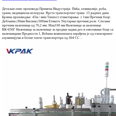
Детаљан опис производа Примена Индустрија: Пића, хемикалије, роба,
храна, медицинска испорука: Врста транспортног трака: 15 радних дана
Брзина производње: 45м / мин Тачност етикетирања: ± 1мм Пречник боце:
Дебљина≥30мм Висина≤500мм Етикете Унутарњи пречник роле: Спољни
пречник налепница од 76,2 мм: Мак330 мм Налепница за налепнице
ВК-650Г Налепница за налепнице за предњи задњи део и омотавање боце са
налепницама Предности 1, Већина компонената израђена је од елоксираног
алуминијума и бочне плоче транспортера од 304 СС ...