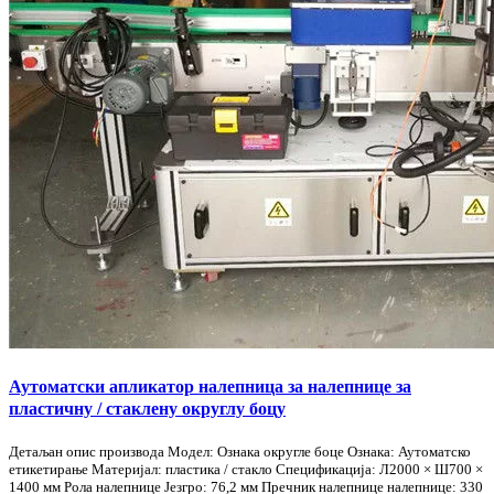
Аутоматски апликатор налепница за налепнице за
пластичну / стаклену округлу боцу
Детаљан опис производа Модел: Ознака округле боце Ознака: Аутоматско
етикетирање Материјал: пластика / стакло Спецификација: Л2000 × Ш700 ×
1400 мм Рола налепнице Језгро: 76,2 мм Пречник налепнице налепнице: 330