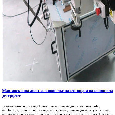
Машински шампон за наношење налепница и налепнице за
детерџент
Детаљан опис производа Применљиви производи: Козметика, пића,
чишћење, детерџент, производи за негу коже, производи за негу косе, уље,
чај, млечни производи Испорука: Ширина етикете 15 радних дана Предмет: