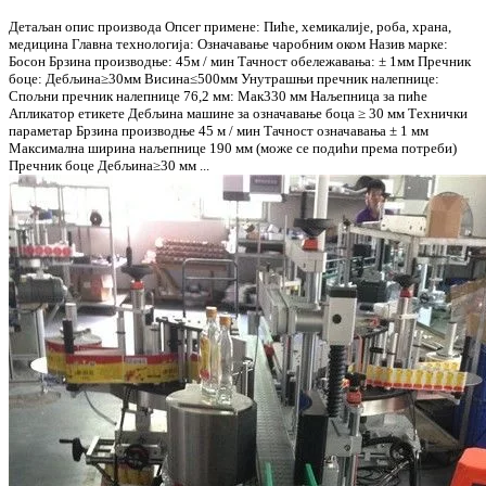
Детаљан опис производа Опсег примене: Пиће, хемикалије, роба, храна,
медицина Главна технологија: Означавање чаробним оком Назив марке:
Босон Брзина производње: 45м / мин Тачност обележавања: ± 1мм Пречник
боце: Дебљина≥30мм Висина≤500мм Унутрашњи пречник налепнице:
Спољни пречник налепнице 76,2 мм: Мак330 мм Наљепница за пиће
Апликатор етикете Дебљина машине за означавање боца ≥ 30 мм Технички
параметар Брзина производње 45 м / мин Тачност означавања ± 1 мм
Максимална ширина наљепнице 190 мм (може се подићи према потреби)
Пречник боце Дебљина≥30 мм ...