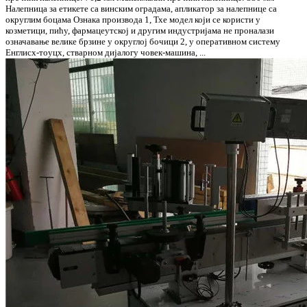
Налепница за етикете са винским оградама, апликатор за налепнице са
округлим боцама Ознака производа 1, Тхе модел који се користи у
козметици, пићу, фармацеутској и другим индустријама не проналази
означавање велике брзине у округлој бочици 2, у оперативном систему
Енглисх-тоуцх, стварном дијалогу човек-машина, ...