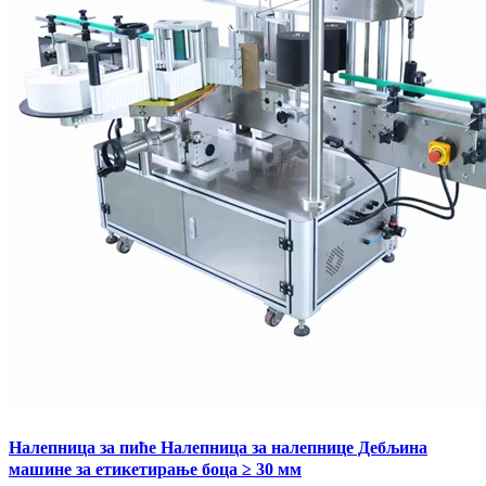
Налепница за пиће Налепница за налепнице Дебљина
машине за етикетирање боца ≥ 30 мм