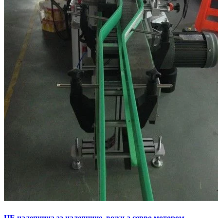
ЦЕ налепница за налепнице, вожња серво мотором