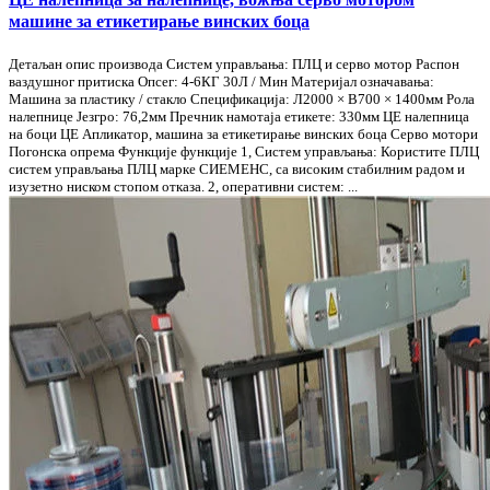
машине за етикетирање винских боца
Детаљан опис производа Систем управљања: ПЛЦ и серво мотор Распон
ваздушног притиска Опсег: 4-6КГ 30Л / Мин Материјал означавања:
Машина за пластику / стакло Спецификација: Л2000 × В700 × 1400мм Рола
налепнице Језгро: 76,2мм Пречник намотаја етикете: 330мм ЦЕ налепница
на боци ЦЕ Апликатор, машина за етикетирање винских боца Серво мотори
Погонска опрема Функције функције 1, Систем управљања: Користите ПЛЦ
систем управљања ПЛЦ марке СИЕМЕНС, са високим стабилним радом и
изузетно ниском стопом отказа. 2, оперативни систем: ...