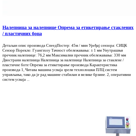
Налепница за налепнице Опрема за етикетирање стаклених
/ пластичних боца
Детаљан опис производа СпеедПостер: 45м / мин Уређај сензора: СИЦК
Сензор Порекло: Гуангзхоу Тачност обележавања: ± 1 мм Унутрашњи
пречник налепнице: 76,2 мм Максимални пречник обележавања: 330 мм
Двострани налепница Налепница за налепнице Налепница за стаклене /
пластичне боте Опрема за етикетирање производа Карактеристика
производа 1, Читава машина усваја зрели технолошки ПЛЦ систем
управљања, тако да је рад машине стабилан и велике брзине. 2, оперативни
систем усваја ...