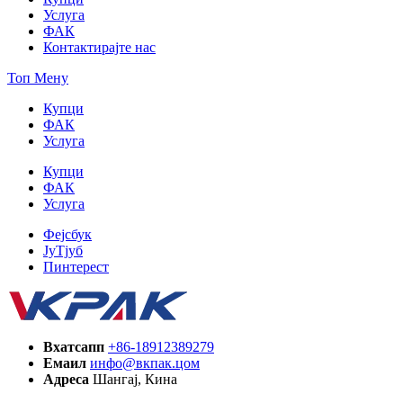
Услуга
ФАК
Контактирајте нас
Топ Мену
Купци
ФАК
Услуга
Купци
ФАК
Услуга
Фејсбук
ЈуТјуб
Пинтерест
Вхатсапп
+86-18912389279
Емаил
инфо@вкпак.цом
Адреса
Шангај, Кина