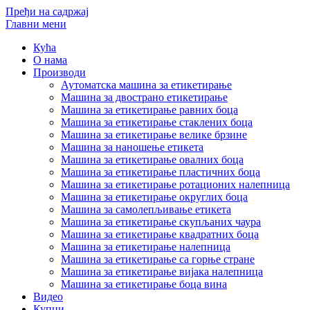
Пређи на садржај
Главни мени
Кућа
О нама
Производи
Аутоматска машина за етикетирање
Машина за двострано етикетирање
Машина за етикетирање равних боца
Машина за етикетирање стаклених боца
Машина за етикетирање велике брзине
Машина за наношење етикета
Машина за етикетирање овалних боца
Машина за етикетирање пластичних боца
Машина за етикетирање ротационих налепница
Машина за етикетирање округлих боца
Машина за самолепљивање етикета
Машина за етикетирање скупљаних чаура
Машина за етикетирање квадратних боца
Машина за етикетирање налепница
Машина за етикетирање са горње стране
Машина за етикетирање вијака налепница
Машина за етикетирање боца вина
Видео
Купци