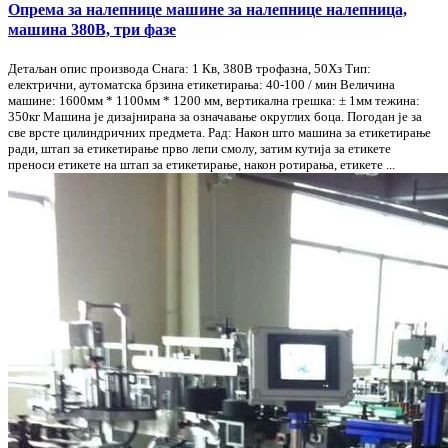
Опрема за налепнице машине за налепнице налепница,
машина 380В, три фазе
Детаљан опис производа Снага: 1 Кв, 380В трофазна, 50Хз Тип:
електрични, аутоматска брзина етикетирања: 40-100 / мин Величина
машине: 1600мм * 1100мм * 1200 мм, вертикална грешка: ± 1мм тежина:
350кг Машина је дизајнирана за означавање округлих боца. Погодан је за
све врсте цилиндричних предмета. Рад: Након што машина за етикетирање
ради, штап за етикетирање прво лепи смолу, затим кутија за етикете
преноси етикете на штап за етикетирање, након ротирања, етикете ...