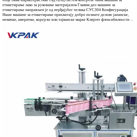
етикетирање лако за руковање материјалом Главни део машине за
етикетирање направљен је од нерђајућег челика СУС304 Конфигурација
Наше машине за етикетирање прихватају добро познате делове јапанске,
немачке, америчке, корејске или тајванске марке Клијент флексибилности ...