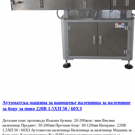
Аутоматска машина за наношење налепница за налепнице
за боцу за пиво 220В 1,5ХП 50 / 60ХЗ
Детаљан опис производа Излазна брзина: 20-200ком / мин Висина
налепнице Предмет: 30-280мм Пречник боце: 30-120мм Напајање: 220В
1,5ХП 50 / 60ХЗ Аутоматски налепница Налепница за налепнице Машина за
боце пива Карактеристике Рад ПЛЦ систем контроле чини машина за