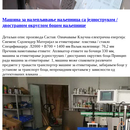
Машина за налепљивање наљепница са једноструком /
двостраном округлом боцом наљепнице
Детаљан опис производа Састав: Означавање Кључна електрична енергија:
Сиеменс Сцхнеидер Материјал за етикетирање: пластика / стакло
Спецификација: Л2000 × В700 × 1400 мм Ваљак налепнице: 76,2 мм
Пречник намотавања етикете: Апликатор етикете на бочици 330 мм,
машина за етикетирање једноструких / двостраних округлих боца Принцип
рада машина за етикетирање: 1, машина може спаковати различите
предмете у тракасти транспортер машине за етикетирање, забијањем боце у
установе за транспорт боца, непрекидним кретањем у зависности од
детектованих влакана ...