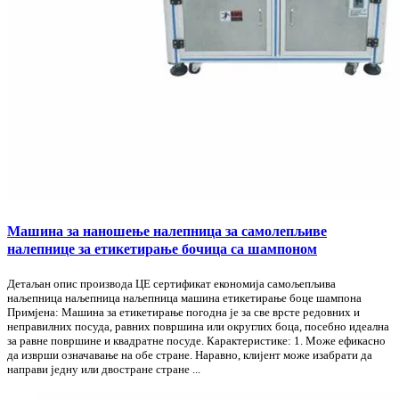
Машина за наношење налепница за самолепљиве
налепнице за етикетирање бочица са шампоном
Детаљан опис производа ЦЕ сертификат економија самољепљива
наљепница наљепница наљепница машина етикетирање боце шампона
Примјена: Машина за етикетирање погодна је за све врсте редовних и
неправилних посуда, равних површина или округлих боца, посебно идеална
за равне површине и квадратне посуде. Карактеристике: 1. Може ефикасно
да изврши означавање на обе стране. Наравно, клијент може изабрати да
направи једну или двостране стране ...