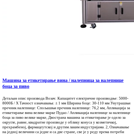
Машина за етикетирање вина / налепница за налепнице
боца за пиво
Детаљан опис производа Возач: Капацитет електричне производње: 5000-
8000Б / Х Тачност означавања: ± 1 мм Ширина боце: 30-110 мм Унутрашњи
пречник налепнице: Спољашњи пречник налепнице: 76,2 мм, Апликација за
етикетирање вина велике марке Пудао / Апликација налепнице за налепнице
боца за пиво велике марке, Двострана машина за етикетирање је одело за
округле, равне, квадратне производе у облику конуса у козметичкој,
прехрамбеној, фармацеутској и другим лаким индустријама. 2, Означавање
на једној величини са једне и са две стране, све је у реду према потреби