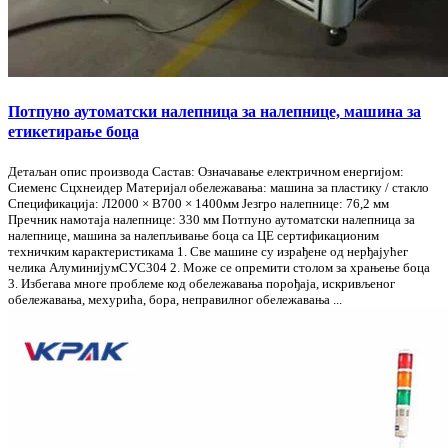
Потпуно аутоматски налепница за налепнице, машина за
етикетирање боца
Детаљан опис производа Састав: Означавање електричном енергијом:
Сиеменс Сцхнеидер Материјал обележавања: машина за пластику / стакло
Спецификација: Л2000 × В700 × 1400мм Језгро налепнице: 76,2 мм
Пречник намотаја налепнице: 330 мм Потпуно аутоматски налепница за
налепнице, машина за налепљивање боца са ЦЕ сертификационим
техничким карактеристикама 1. Све машине су израђене од нерђајућег
челика АлуминијумСУС304 2. Може се опремити столом за храњење боца
3. Избегава многе проблеме код обележавања порођаја, искривљеног
обележавања, мехурића, бора, неправилног обележавања ...