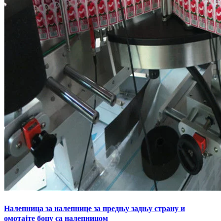
Налепница за налепнице за предњу задњу страну и
омотајте боцу са налепницом