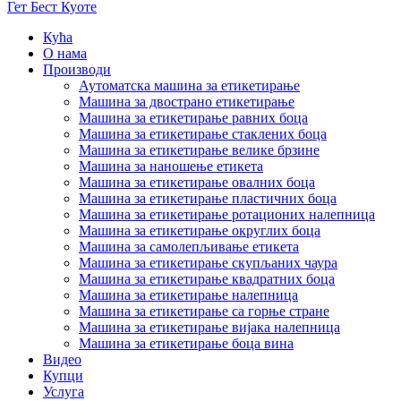
Гет Бест Куоте
Кућа
О нама
Производи
Аутоматска машина за етикетирање
Машина за двострано етикетирање
Машина за етикетирање равних боца
Машина за етикетирање стаклених боца
Машина за етикетирање велике брзине
Машина за наношење етикета
Машина за етикетирање овалних боца
Машина за етикетирање пластичних боца
Машина за етикетирање ротационих налепница
Машина за етикетирање округлих боца
Машина за самолепљивање етикета
Машина за етикетирање скупљаних чаура
Машина за етикетирање квадратних боца
Машина за етикетирање налепница
Машина за етикетирање са горње стране
Машина за етикетирање вијака налепница
Машина за етикетирање боца вина
Видео
Купци
Услуга