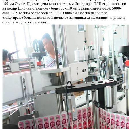
190 мм Стање: Прилагођена тачност: ± 1 мм Интерфејс: ПЛЦ екран осетљив
на додир Ширина стакленке / боце: 30-110 мм Брзина овалне боце: 5000-
8000Б / Х Брзина равне боце: 5000-10000Б / Х Овална машина за
етикетирање боца, шампон за наношење налепница за налепнице и примена
етикета за детерџент за ову ...