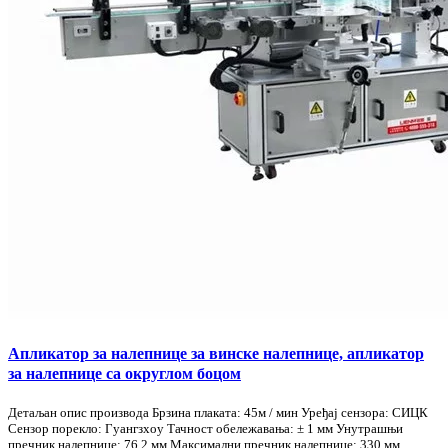
Апликатор за налепнице за винске налепнице, апликатор
за налепнице са округлом боцом
Детаљан опис производа Брзина плаката: 45м / мин Уређај сензора: СИЦК
Сензор порекло: Гуангзхоу Тачност обележавања: ± 1 мм Унутрашњи
пречник налепнице: 76,2 мм Максимални пречник налепнице: 330 мм