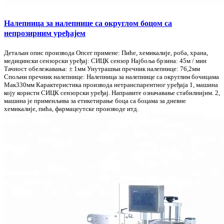
Налепница за налепнице са округлом боцом са
непрозирним уређајем
Детаљан опис производа Опсег примене: Пиће, хемикалије, роба, храна,
медицински сензорски уређај: СИЦК сензор Најбоља брзина: 45м / мин
Тачност обележавања: ± 1мм Унутрашњи пречник налепнице: 76,2мм
Спољни пречник налепнице: Налепница за налепнице са округлим бочицама
Мак330мм Карактеристика производа нетранспарентног уређаја 1, машина
коју користи СИЦК сензорски уређај. Направите означавање стабилнијим. 2,
машина је применљива за етикетирање боца са боцама за дневне
хемикалије, пића, фармацеутске производе итд.