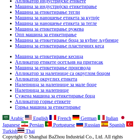
Апликатор индустријске етикете
Машина за индустријско етикетирање
Машина за етикетирање тегли
Машина за наношење етикета за кутије
Машина за наношење етикета за тегле
Машина за етикетирање ружева
Опп машина за етикетирање
Машина за етикетирање боца за кућне љубимце
Машина за етикетирање пластичних кеса
Машина за етикетирање кесица
Апликатор етикете осетљив на притисак
Машина за етикетирање производа
Апликатор за налепнице са округлом боцом
Апликатор округлих етикета
Налепница за налепнице за мале боце
Налепница за налепнице
Сужена машина за етикетирање боца
Апликатор горње етикете
Горња машина за етикетирање
Arabic
English
French
German
Italian
Japanese
Persian
Portuguese
Russian
Spanish
Turkish
Thai
Copyright © Shanghai BaZhou Industrial Co., Ltd. All rights