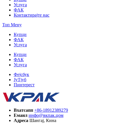
Услуга
ФАК
Контактирајте нас
Топ Мену
Купци
ФАК
Услуга
Купци
ФАК
Услуга
Фејсбук
ЈуТјуб
Пинтерест
Вхатсапп
+86-18912389279
Емаил
инфо@вкпак.цом
Адреса
Шангај, Кина