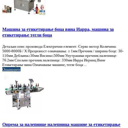
Машина за етикетирање боца вина Иарра, машина за
етикетирање тегли боца
Детаљан опис производа Електрични елемент: Серво мотор Количина:
5000-8000Б / Х Прецизност означавања: ± 1мм Пречник / ширина боце: 30-
110мм Дебљина≥30мм Висина≤500мм Унутрашњи пречник налепнице:
76.2мм Спољни пречник налепнице: 330мм Иарра Иеринц Вине
Етикетирање вина Означавање машине, тегле боца ...
Опширније
Опрема за налепнице налепница машине за етикетирање