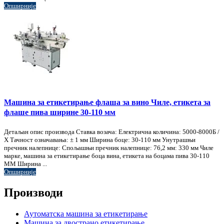
Опширније
Машина за етикетирање флаша за вино Чиле, етикета за
флаше пива ширине 30-110 мм
Детаљан опис производа Ставка возача: Електрична количина: 5000-8000Б /
Х Тачност означавања: ± 1 мм Ширина боце: 30-110 мм Унутрашњи
пречник налепнице: Спољашњи пречник налепнице: 76,2 мм: 330 мм Чиле
марке, машина за етикетирање боца вина, етикета на боцама пива 30-110
ММ Ширина ...
Опширније
Производи
Аутоматска машина за етикетирање
Машина за двострано етикетирање