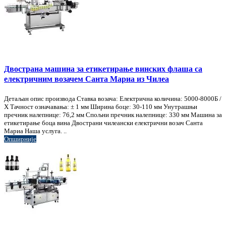
Двострана машина за етикетирање винских флаша са
електричним возачем Санта Мариа из Чилеа
Детаљан опис производа Ставка возача: Електрична количина: 5000-8000Б /
Х Тачност означавања: ± 1 мм Ширина боце: 30-110 мм Унутрашњи
пречник налепнице: 76,2 мм Спољни пречник налепнице: 330 мм Машина за
етикетирање боца вина Двострани чилеански електрични возач Санта
Мариа Наша услуга. ..
Опширније