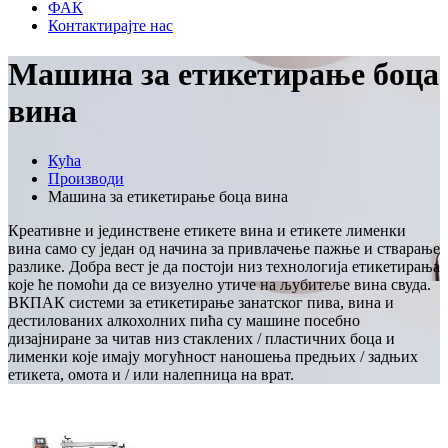
ФАК
Контактирајте нас
Машина за етикетирање боца
вина
Кућа
Производи
Машина за етикетирање боца вина
Креативне и јединствене етикете вина и етикете лименки
вина само су један од начина за привлачење пажње и стварање
разлике. Добра вест је да постоји низ технологија етикетирања
које ће помоћи да се визуелно утиче на љубитеље вина свуда.
ВКПАК системи за етикетирање занатског пива, вина и
дестилованих алкохолних пића су машине посебно
дизајниране за читав низ стаклених / пластичних боца и
лименки које имају могућност наношења предњих / задњих
етикета, омота и / или налепница на врат.