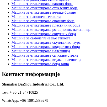
Машина за етикетирање равних боца
Машина за етикетирање стаклених боца
Машина за етикетирање велике брзине
Машина за наношење етикета
Машина за етикетирање овалних боца
Машина за етикетирање пластичних боца
Машина за етикетирање ротационих налепница
Машина за етикетирање округлих боца
Машина за самолепљивање етикета
Машина за етикетирање скупљаних чаура
Машина за етикетирање квадратних боца
Машина за етикетирање налепница
Машина за етикетирање са горње стране
Машина за етикетирање вијака налепница
Машина за етикетирање боца вина
Контакт информације
Shanghai BaZhou Industrial Co., Ltd.
Тел: + 86-21-34710825
WhatsApp: +86-18912389279