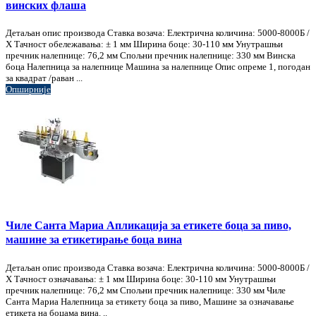
винских флаша
Детаљан опис производа Ставка возача: Електрична количина: 5000-8000Б /
Х Тачност обележавања: ± 1 мм Ширина боце: 30-110 мм Унутрашњи
пречник налепнице: 76,2 мм Спољни пречник налепнице: 330 мм Винска
боца Налепница за налепнице Машина за налепнице Опис опреме 1, погодан
за квадрат /раван ...
Опширније
Чиле Санта Мариа Апликација за етикете боца за пиво,
машине за етикетирање боца вина
Детаљан опис производа Ставка возача: Електрична количина: 5000-8000Б /
Х Тачност означавања: ± 1 мм Ширина боце: 30-110 мм Унутрашњи
пречник налепнице: 76,2 мм Спољни пречник налепнице: 330 мм Чиле
Санта Мариа Налепница за етикету боца за пиво, Машине за означавање
етикета на боцама вина. ..