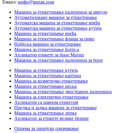
Емаил:
инфо@вкпак.цом
Машина за етикетирање налепница за ампуле
Аутоматизоване машине за етикетирање
Аутоматска машина за етикетирање врећа
Аутоматска машина за етикетирање кутија
Машина за етикетирање врећа
Машина за етикетирање флаша за пиво
Најбоља машина за етикетирање
Машина за етикетирање Бопп-а
Апликатор етикете за боце Матиц
Машина за етикетирање налепница за боце
Машина за етикетирање кутија
Машина за етикетирање картона
Машина за козметичко етикетирање
Машина за етикетирање шоља
Машина за етикетирање двостраних налепница
Машина за електрично етикетирање
Апликатор са равном етикетом
Предња и задња машина за етикетирање
Машина за етикетирање лепка
Апликатор за етикете велике брзине
Опрема за линијско означавање