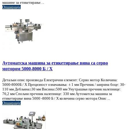
машине за етикетирање. ..
Опширније
Аутоматска машина за етикетирање вина са серво
мотором 5000-8000 Б / Х
Детаљан опис производа Електрични елемент: Серво мотор Количина:
5000-8000Б / Х Прецизност означавања: ± 1 мм Пречник / ширина боце: 30-
110 мм Дебљина≥30 мм Висина≤500 мм Унутрашњи пречник налепнице:
76,2 мм Спољни пречник налепнице: 330 мм Аутоматска машина за
етикетирање вина 5000 -8000 Б / Х количина серво мотора Опис ...
Опширније