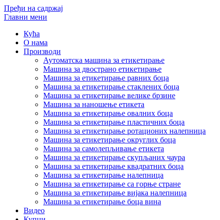
Пређи на садржај
Главни мени
Кућа
О нама
Производи
Аутоматска машина за етикетирање
Машина за двострано етикетирање
Машина за етикетирање равних боца
Машина за етикетирање стаклених боца
Машина за етикетирање велике брзине
Машина за наношење етикета
Машина за етикетирање овалних боца
Машина за етикетирање пластичних боца
Машина за етикетирање ротационих налепница
Машина за етикетирање округлих боца
Машина за самолепљивање етикета
Машина за етикетирање скупљаних чаура
Машина за етикетирање квадратних боца
Машина за етикетирање налепница
Машина за етикетирање са горње стране
Машина за етикетирање вијака налепница
Машина за етикетирање боца вина
Видео
Купци