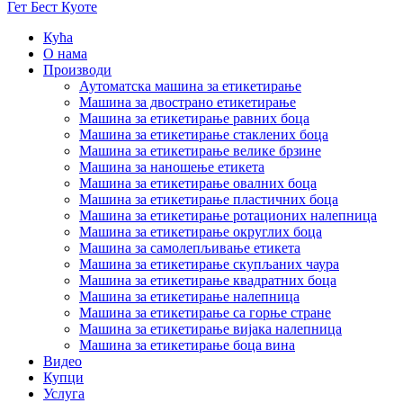
Гет Бест Куоте
Кућа
О нама
Производи
Аутоматска машина за етикетирање
Машина за двострано етикетирање
Машина за етикетирање равних боца
Машина за етикетирање стаклених боца
Машина за етикетирање велике брзине
Машина за наношење етикета
Машина за етикетирање овалних боца
Машина за етикетирање пластичних боца
Машина за етикетирање ротационих налепница
Машина за етикетирање округлих боца
Машина за самолепљивање етикета
Машина за етикетирање скупљаних чаура
Машина за етикетирање квадратних боца
Машина за етикетирање налепница
Машина за етикетирање са горње стране
Машина за етикетирање вијака налепница
Машина за етикетирање боца вина
Видео
Купци
Услуга