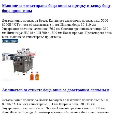
Машине за етикетирање боца вина за предњу и задњу боцу
боца црног вина
Детаљан опис производа Возач: Капацитет електричне производње: 5000-
8000Б / Х Тачност обележавања: ± 1 мм Ширина боце: 30-110 мм
Унутрашњи пречник налепнице: 76,2 мм Спољни пречник налепнице: 330
мм Димензија: Л3048 × Ш1700 × 1500 мм После продаје: Прекоморска боца
вина Машине за етикетирање црног вина ...
Опширније
Апликатор за етикете боца вина са двостраним лепљењем
Детаљан опис производа Возач: Капацитет електричне производње: 5000-
8000Б / Х Тачност етикетирања: ± 1 мм Ширина боце: 30-110 мм
Унутрашњи пречник етикете: 76,2 мм Спољни пречник етикете: 330 мм
Луис Фелипе Едвардс Апликатор за етикете боца вина Двострано лепљиве