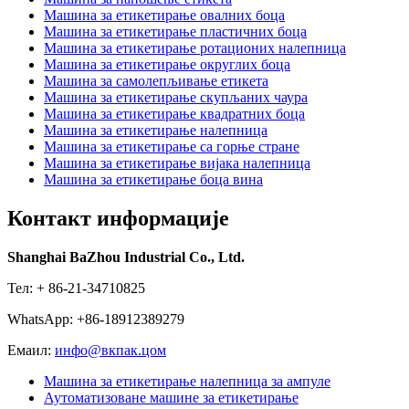
Машина за етикетирање овалних боца
Машина за етикетирање пластичних боца
Машина за етикетирање ротационих налепница
Машина за етикетирање округлих боца
Машина за самолепљивање етикета
Машина за етикетирање скупљаних чаура
Машина за етикетирање квадратних боца
Машина за етикетирање налепница
Машина за етикетирање са горње стране
Машина за етикетирање вијака налепница
Машина за етикетирање боца вина
Контакт информације
Shanghai BaZhou Industrial Co., Ltd.
Тел: + 86-21-34710825
WhatsApp: +86-18912389279
Емаил:
инфо@вкпак.цом
Машина за етикетирање налепница за ампуле
Аутоматизоване машине за етикетирање