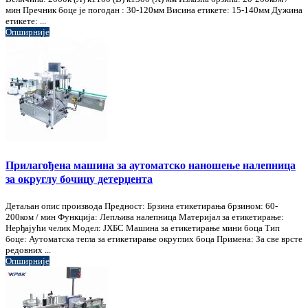
мин Пречник боце је погодан : 30-120мм Висина етикете: 15-140мм Дужина
етикете: ...
Опширније
Прилагођена машина за аутоматско наношење налепница
за округлу бочицу детерџента
Детаљан опис производа Предност: Брзина етикетирања брзином: 60-
200ком / мин Функција: Лепљива налепница Материјал за етикетирање:
Нерђајући челик Модел: ЈХБС Машина за етикетирање мини боца Тип
боце: Аутоматска тегла за етикетирање округлих боца Примена: За све врсте
редовних ...
Опширније