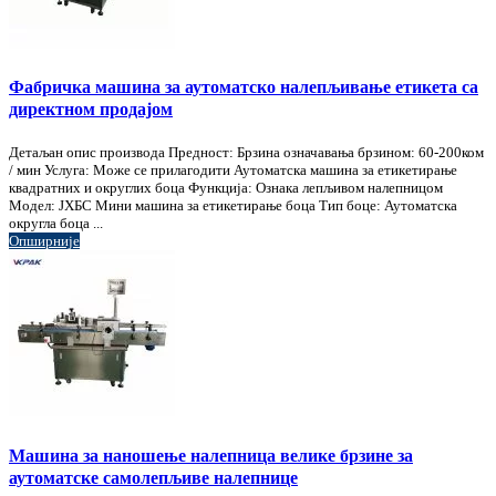
Фабричка машина за аутоматско налепљивање етикета са
директном продајом
Детаљан опис производа Предност: Брзина означавања брзином: 60-200ком
/ мин Услуга: Може се прилагодити Аутоматска машина за етикетирање
квадратних и округлих боца Функција: Ознака лепљивом налепницом
Модел: ЈХБС Мини машина за етикетирање боца Тип боце: Аутоматска
округла боца ...
Опширније
Машина за наношење налепница велике брзине за
аутоматске самолепљиве налепнице