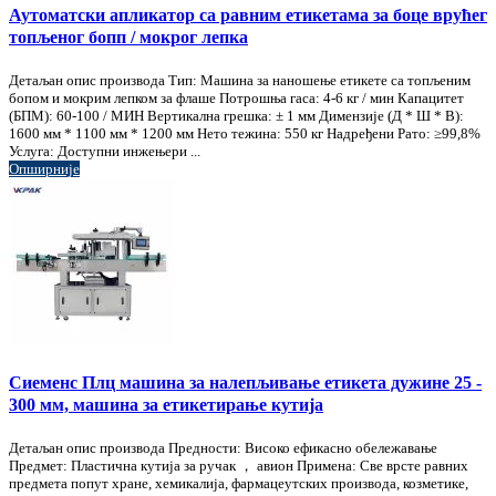
Аутоматски апликатор са равним етикетама за боце врућег
топљеног бопп / мокрог лепка
Детаљан опис производа Тип: Машина за наношење етикете са топљеним
бопом и мокрим лепком за флаше Потрошња гаса: 4-6 кг / мин Капацитет
(БПМ): 60-100 / МИН Вертикална грешка: ± 1 мм Димензије (Д * Ш * В):
1600 мм * 1100 мм * 1200 мм Нето тежина: 550 кг Надређени Рато: ≥99,8%
Услуга: Доступни инжењери ...
Опширније
Сиеменс Плц машина за налепљивање етикета дужине 25 -
300 мм, машина за етикетирање кутија
Детаљан опис производа Предности: Високо ефикасно обележавање
Предмет: Пластична кутија за ручак ， авион Примена: Све врсте равних
предмета попут хране, хемикалија, фармацеутских производа, козметике,