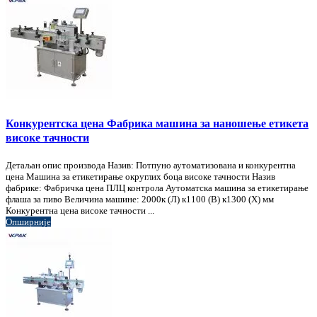
Конкурентска цена Фабрика машина за наношење етикета
високе тачности
Детаљан опис производа Назив: Потпуно аутоматизована и конкурентна
цена Машина за етикетирање округлих боца високе тачности Назив
фабрике: Фабричка цена ПЛЦ контрола Аутоматска машина за етикетирање
флаша за пиво Величина машине: 2000к (Л) к1100 (В) к1300 (Х) мм
Конкурентна цена високе тачности ...
Опширније