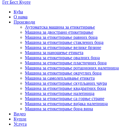
Гет Бест Куоте
Кућа
О нама
Производи
Аутоматска машина за етикетирање
Машина за двострано етикетирање
Машина за етикетирање равних боца
Машина за етикетирање стаклених боца
Машина за етикетирање велике брзине
Машина за наношење етикета
Машина за етикетирање овалних боца
Машина за етикетирање пластичних боца
Машина за етикетирање ротационих налепница
Машина за етикетирање округлих боца
Машина за самолепљивање етикета
Машина за етикетирање скупљаних чаура
Машина за етикетирање квадратних боца
Машина за етикетирање налепница
Машина за етикетирање са горње стране
Машина за етикетирање вијака налепница
Машина за етикетирање боца вина
Видео
Купци
Услуга