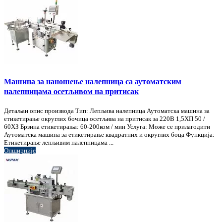
Машина за наношење налепница са аутоматским
налепницама осетљивом на притисак
Детаљан опис производа Тип: Лепљива налепница Аутоматска машина за
етикетирање округлих бочица осетљива на притисак за 220В 1,5ХП 50 /
60ХЗ Брзина етикетирања: 60-200ком / мин Услуга: Може се прилагодити
Аутоматска машина за етикетирање квадратних и округлих боца Функција:
Етикетирање лепљивим налепницама ...
Опширније