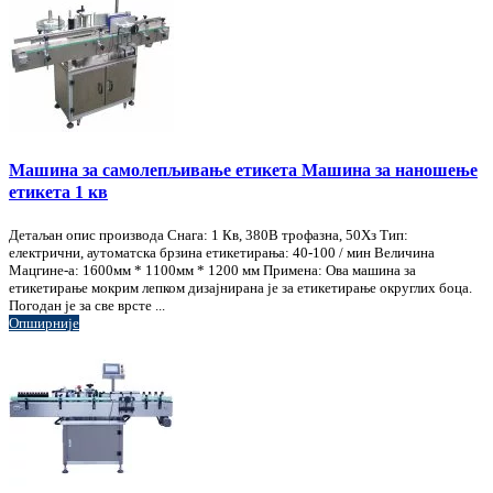
Машина за самолепљивање етикета Машина за наношење
етикета 1 кв
Детаљан опис производа Снага: 1 Кв, 380В трофазна, 50Хз Тип:
електрични, аутоматска брзина етикетирања: 40-100 / мин Величина
Мацгине-а: 1600мм * 1100мм * 1200 мм Примена: Ова машина за
етикетирање мокрим лепком дизајнирана је за етикетирање округлих боца.
Погодан је за све врсте ...
Опширније