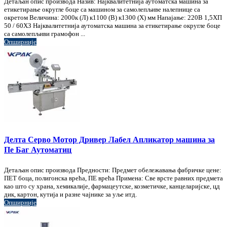
Детаљан опис производа Назив: Најквалитетнија аутоматска машина за
етикетирање округле боце са машином за самолепљиве налепнице са
окретом Величина: 2000к (Л) к1100 (В) к1300 (Х) мм Напајање: 220В 1,5ХП
50 / 60ХЗ Најквалитетнија аутоматска машина за етикетирање округле боце
са самолепљиви грамофон ...
Опширније
Делта Серво Мотор Дривер Лабел Апликатор машина за
Пе Баг Аутоматиц
Детаљан опис производа Предности: Предмет обележавања фабричке цене:
ПЕТ боца, полигонска врећа, ПЕ врећа Примена: Све врсте равних предмета
као што су храна, хемикалије, фармацеутске, козметичке, канцеларијске, цд
дик, картон, кутија и разне чајнике за уље итд.
Опширније