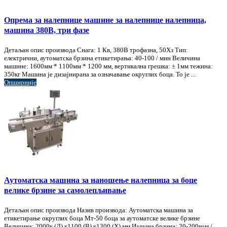
Опрема за налепнице машине за налепнице налепница,
машина 380В, три фазе
Детаљан опис производа Снага: 1 Кв, 380В трофазна, 50Хз Тип:
електрични, аутоматска брзина етикетирања: 40-100 / мин Величина
машине: 1600мм * 1100мм * 1200 мм, вертикална грешка: ± 1мм тежина:
350кг Машина је дизајнирана за означавање округлих боца. То је ...
Опширније
Аутоматска машина за наношење налепница за боце
велике брзине за самолепљивање
Детаљан опис производа Назив производа: Аутоматска машина за
етикетирање округлих боца Мт-50 боца за аутоматске велике брзине
Величина: 2000к (Л) к1100 (В) к1300 (Х) мм Излазна брзина: 20-200ком /