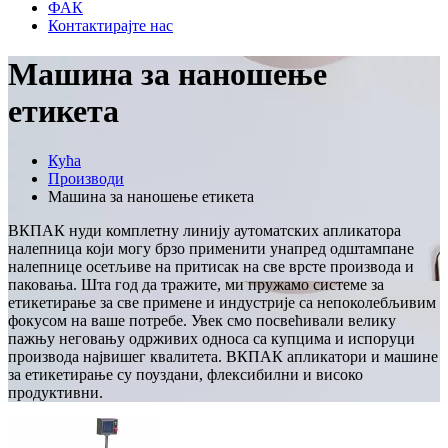
ФАК
Контактирајте нас
Машина за наношење
етикета
Кућа
Производи
Машина за наношење етикета
ВКПАК нуди комплетну линију аутоматских апликатора
налепница који могу брзо применити унапред одштампане
налепнице осетљиве на притисак на све врсте производа и
паковања. Шта год да тражите, ми пружамо системе за
етикетирање за све примене и индустрије са непоколебљивим
фокусом на ваше потребе. Увек смо посвећивали велику
пажњу неговању одрживих односа са купцима и испоруци
производа највишег квалитета. ВКПАК апликатори и машине
за етикетирање су поуздани, флексибилни и високо
продуктивни.