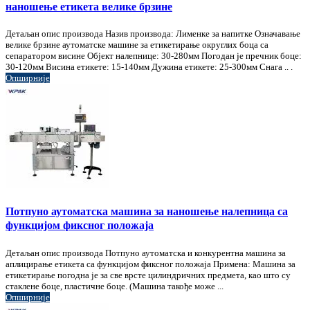
наношење етикета велике брзине
Детаљан опис производа Назив производа: Лименке за напитке Означавање
велике брзине аутоматске машине за етикетирање округлих боца са
сепаратором висине Објект налепнице: 30-280мм Погодан је пречник боце:
30-120мм Висина етикете: 15-140мм Дужина етикете: 25-300мм Снага .. .
Опширније
Потпуно аутоматска машина за наношење налепница са
функцијом фиксног положаја
Детаљан опис производа Потпуно аутоматска и конкурентна машина за
аплицирање етикета са функцијом фиксног положаја Примена: Машина за
етикетирање погодна је за све врсте цилиндричних предмета, као што су
стаклене боце, пластичне боце. (Машина такође може ...
Опширније