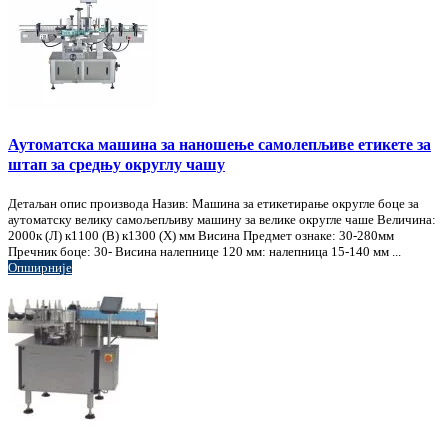
Аутоматска машина за наношење самолепљиве етикете за
штап за средњу округлу чашу
Детаљан опис производа Назив: Машина за етикетирање округле боце за
аутоматску велику самољепљиву машину за велике округле чаше Величина:
2000к (Л) к1100 (В) к1300 (Х) мм Висина Предмет ознаке: 30-280мм
Пречник боце: 30- Висина налепнице 120 мм: налепница 15-140 мм ...
Опширније