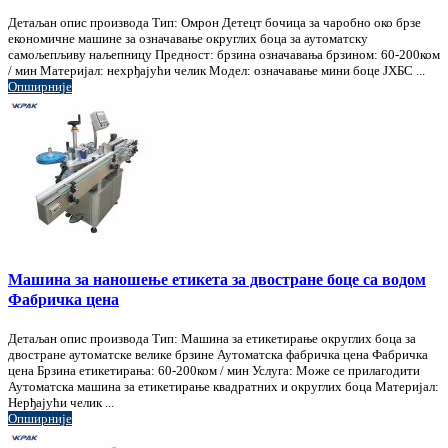
Детаљан опис производа Тип: Омрон Детецт бочица за чаробно око брзе
економичне машине за означавање округлих боца за аутоматску
самољепљиву наљепницу Предност: брзина означавања брзином: 60-200ком
/ мин Материјал: нехрђајући челик Модел: означавање мини боце ЈХБС ...
Опширније
Машина за наношење етикета за двостране боце са водом
Фабричка цена
Детаљан опис производа Тип: Машина за етикетирање округлих боца за
двостране аутоматске велике брзине Аутоматска фабричка цена Фабричка
цена Брзина етикетирања: 60-200ком / мин Услуга: Може се прилагодити
Аутоматска машина за етикетирање квадратних и округлих боца Материјал:
Нерђајући челик ...
Опширније