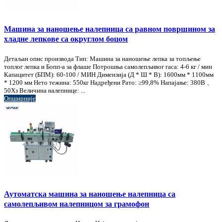
Машина за наношење налепница са равном површином за
хладне лепкове са округлом боцом
Детаљан опис производа Тип: Машина за наношење лепка за топљење
топлог лепка и Бопп-а за флаше Потрошња самолепљивог гаса: 4-6 кг / мин
Капацитет (БПМ): 60-100 / МИН Димензија (Д * Ш * В): 1600мм * 1100мм
* 1200 мм Нето тежина: 550кг Надређени Рато: ≥99,8% Напајање: 380В 、
50Хз Величина налепнице: ...
Опширније
Аутоматска машина за наношење налепница са
самолепљивом налепницом за грамофон