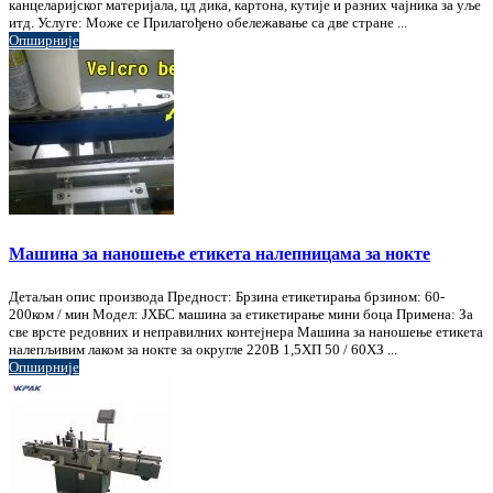
канцеларијског материјала, цд дика, картона, кутије и разних чајника за уље
итд. Услуге: Може се Прилагођено обележавање са две стране ...
Опширније
Машина за наношење етикета налепницама за нокте
Детаљан опис производа Предност: Брзина етикетирања брзином: 60-
200ком / мин Модел: ЈХБС машина за етикетирање мини боца Примена: За
све врсте редовних и неправилних контејнера Машина за наношење етикета
налепљивим лаком за нокте за округле 220В 1,5ХП 50 / 60ХЗ ...
Опширније