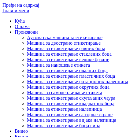
Пређи на садржај
Главни мени
Кућа
О нама
Производи
Аутоматска машина за етикетирање
Машина за двострано етикетирање
Машина за етикетирање равних боца
Машина за етикетирање стаклених боца
Машина за етикетирање велике брзине
Машина за наношење етикета
Машина за етикетирање овалних боца
Машина за етикетирање пластичних боца
Машина за етикетирање ротационих налепница
Машина за етикетирање округлих боца
Машина за самолепљивање етикета
Машина за етикетирање скупљаних чаура
Машина за етикетирање квадратних боца
Машина за етикетирање налепница
Машина за етикетирање са горње стране
Машина за етикетирање вијака налепница
Машина за етикетирање боца вина
Видео
Купци