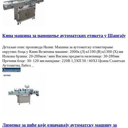
Кина машина за наношење аутоматских етикета у Шангају
Детаљан опис производа Назив: Машина за аутоматску етикетирање
округлих боца у Кини Величина машине: 2000к (Л) к1100 (В) к1300 (Х) мм
Излазна брзина: 20-200ком / мин Висина предмета налепнице: 30-280мм
Пречник боце: 30- 120 мм напајање: 220В 1,5ХП 50 / 60ХЗ Цхина Схангхаи
Аутоматиц Лабел ...
Опширније
Лименке за пиће које означавају аутоматску машину за