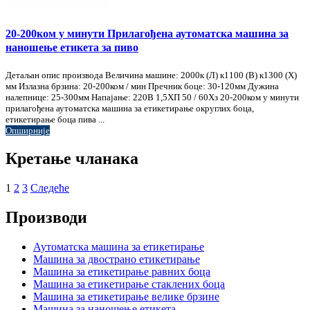
20-200ком у минути Прилагођена аутоматска машина за
наношење етикета за пиво
Детаљан опис производа Величина машине: 2000к (Л) к1100 (В) к1300 (Х)
мм Излазна брзина: 20-200ком / мин Пречник боце: 30-120мм Дужина
налепнице: 25-300мм Напајање: 220В 1,5ХП 50 / 60Хз 20-200ком у минути
прилагођена аутоматска машина за етикетирање округлих боца,
етикетирање боца пива ...
Опширније
Кретање чланака
1
2
3
Следеће
Производи
Аутоматска машина за етикетирање
Машина за двострано етикетирање
Машина за етикетирање равних боца
Машина за етикетирање стаклених боца
Машина за етикетирање велике брзине
Машина за наношење етикета