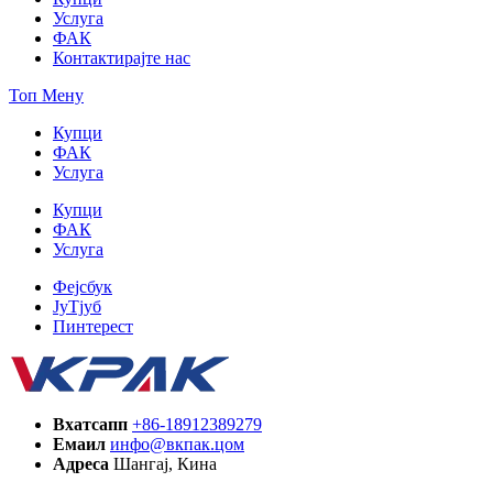
Услуга
ФАК
Контактирајте нас
Топ Мену
Купци
ФАК
Услуга
Купци
ФАК
Услуга
Фејсбук
ЈуТјуб
Пинтерест
Вхатсапп
+86-18912389279
Емаил
инфо@вкпак.цом
Адреса
Шангај, Кина