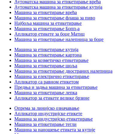
Аутоматска машина за етикетирање врећа
Аутоматска машина за етикетирање кутија
Машина за етикетирање врећа
Машина за етикетирање флаша за пиво
Најбоља машина за етикетирање
Машина за етикетирање Бопп-а
Апликатор етикете за боце Матиц
Машина за етикетирање налепница за боце
Машина за етикетирање кутија
Машина за етикетирање картона
Машина за козметичко етикетирање
Машина за етикетирање шоља
Машина за етикетирање двостраних налепница
Машина за електрично етикетирање
Апликатор са равном етикетом
Предња и задња машина за етикетирање
Машина за етикетирање лепка
Апликатор за етикете велике брзине
Опрема за линијско означавање
Апликатор индустријске етикете
Машина за индустријско етикетирање
Машина за етикетирање тегли
Машина за наношење етикета за кутије