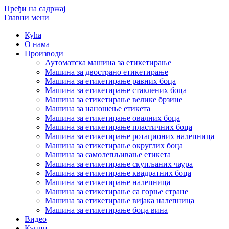
Пређи на садржај
Главни мени
Кућа
О нама
Производи
Аутоматска машина за етикетирање
Машина за двострано етикетирање
Машина за етикетирање равних боца
Машина за етикетирање стаклених боца
Машина за етикетирање велике брзине
Машина за наношење етикета
Машина за етикетирање овалних боца
Машина за етикетирање пластичних боца
Машина за етикетирање ротационих налепница
Машина за етикетирање округлих боца
Машина за самолепљивање етикета
Машина за етикетирање скупљаних чаура
Машина за етикетирање квадратних боца
Машина за етикетирање налепница
Машина за етикетирање са горње стране
Машина за етикетирање вијака налепница
Машина за етикетирање боца вина
Видео
Купци