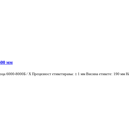
600 мм
 боца 6000-8000Б / Х Прецизност етикетирања: ± 1 мм Висина етикете: 190 м