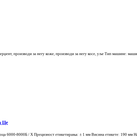
рџент, производи за негу коже, производи за негу косе, уље Тип машине: маш
а Це
 боца 6000-8000Б / Х Прецизност етикетирања: ± 1 мм Висина етикете: 190 м