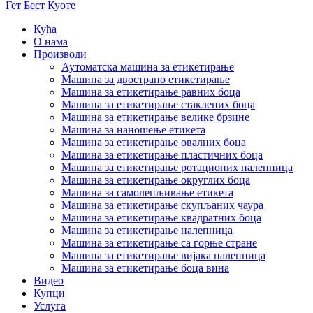
Гет Бест Куоте
Кућа
О нама
Производи
Аутоматска машина за етикетирање
Машина за двострано етикетирање
Машина за етикетирање равних боца
Машина за етикетирање стаклених боца
Машина за етикетирање велике брзине
Машина за наношење етикета
Машина за етикетирање овалних боца
Машина за етикетирање пластичних боца
Машина за етикетирање ротационих налепница
Машина за етикетирање округлих боца
Машина за самолепљивање етикета
Машина за етикетирање скупљаних чаура
Машина за етикетирање квадратних боца
Машина за етикетирање налепница
Машина за етикетирање са горње стране
Машина за етикетирање вијака налепница
Машина за етикетирање боца вина
Видео
Купци
Услуга