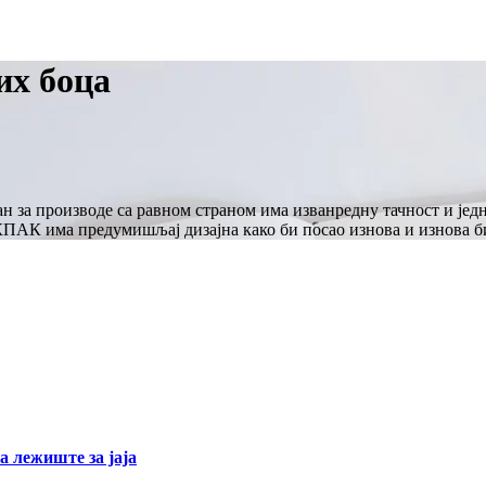
их боца
за производе са равном страном има изванредну тачност и једн
 ВКПАК има предумишљај дизајна како би посао изнова и изнова б
а лежиште за јаја