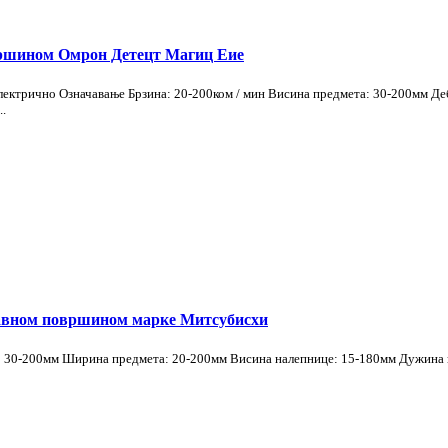
вршином Омрон Детецт Магиц Еие
Електрично Означавање Брзина: 20-200ком / мин Висина предмета: 30-200мм 
..
равном површином марке Митсубисхи
: 30-200мм Ширина предмета: 20-200мм Висина налепнице: 15-180мм Дужина на