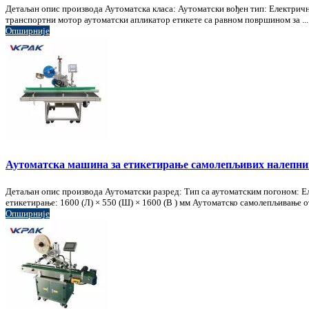
Детаљан опис производа Аутоматска класа: Аутоматски вођен тип: Електрич
транспортни мотор аутоматски апликатор етикете са равном површином за ...
Опширније
Аутоматска машина за етикетирање самолепљивих налепни
Детаљан опис производа Аутоматски разред: Тип са аутоматским погоном: Е
етикетирање: 1600 (Л) × 550 (Ш) × 1600 (В ) мм Аутоматско самолепљивање о
Опширније