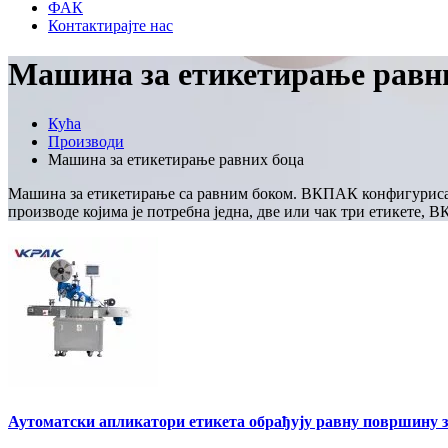
ФАК
Контактирајте нас
Машина за етикетирање равн
Кућа
Производи
Машина за етикетирање равних боца
Машина за етикетирање са равним боком. ВКПАК конфигурисан 
производе којима је потребна једна, две или чак три етикете,
Аутоматски апликатори етикета обрађују равну површину з