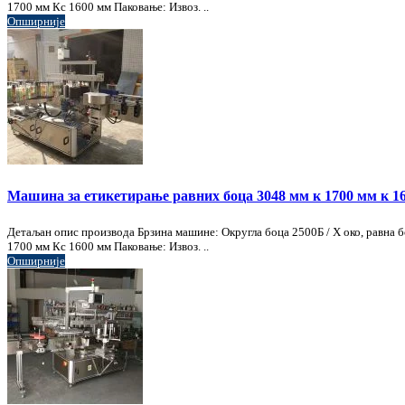
1700 мм Кс 1600 мм Паковање: Извоз. ..
Опширније
Машина за етикетирање равних боца 3048 мм к 1700 мм к 1
Детаљан опис производа Брзина машине: Округла боца 2500Б / Х око, равна
1700 мм Кс 1600 мм Паковање: Извоз. ..
Опширније