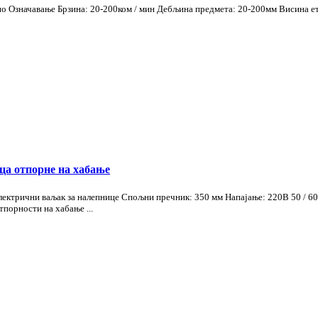
но Означавање Брзина: 20-200ком / мин Дебљина предмета: 20-200мм Висина 
ца отпорне на хабање
лектрични ваљак за налепнице Спољни пречник: 350 мм Напајање: 220В 50 / 
тпорности на хабање ...