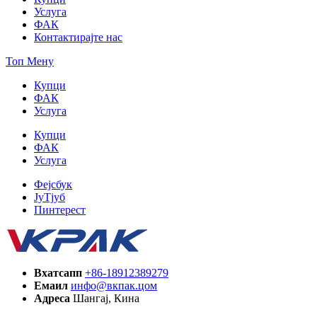
Услуга
ФАК
Контактирајте нас
Топ Мену
Купци
ФАК
Услуга
Купци
ФАК
Услуга
Фејсбук
ЈуТјуб
Пинтерест
Вхатсапп
+86-18912389279
Емаил
инфо@вкпак.цом
Адреса
Шангај, Кина