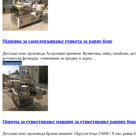
Машина за самолепљивање етикета за равне боце
Детаљан опис производа Асортиман примена: Козметика, пића, чишћење, дете
аутоматска функција: означавање за предњу и задњу ...
Опширније
Опрема за етикетирање машине за етикетирање равних боц
Детаљан опис производа Брзина машине: Округла боца 2500Б / Х око, равна