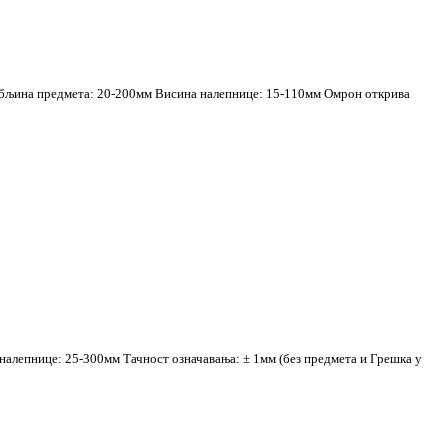
Дебљина предмета: 20-200мм Висина налепнице: 15-110мм Омрон открива
лепнице: 25-300мм Тачност означавања: ± 1мм (без предмета и Грешка у