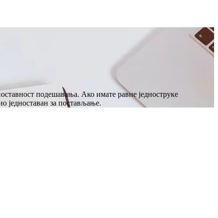
оставност подешавања. Ако имате равне једноструке
ио једноставан за постављање.