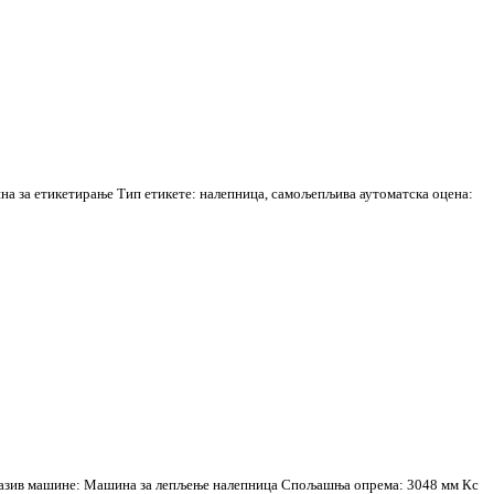
ина за етикетирање Тип етикете: налепница, самољепљива аутоматска оцена:
м Назив машине: Машина за лепљење налепница Спољашња опрема: 3048 мм Кс