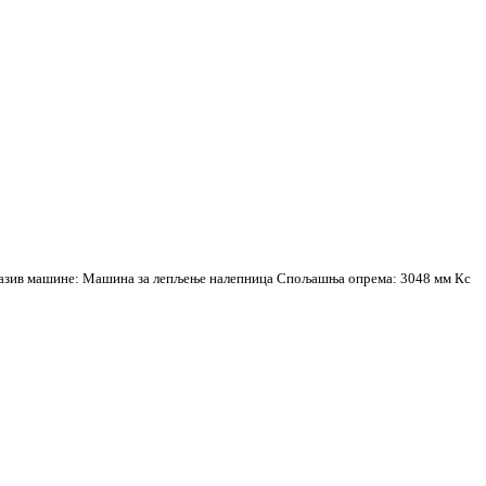
м Назив машине: Машина за лепљење налепница Спољашња опрема: 3048 мм Кс