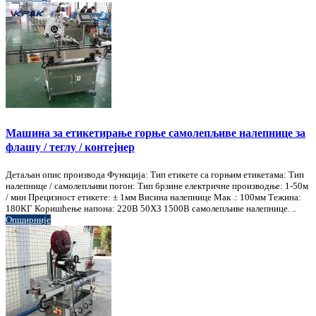
Машина за етикетирање горње самолепљиве налепнице за
флашу / теглу / контејнер
Детаљан опис производа Функција: Тип етикете са горњим етикетама: Тип
налепнице / самолепљиви погон: Тип брзине електричне производње: 1-50м
/ мин Прецизност етикете: ± 1мм Висина налепнице Мак .: 100мм Тежина:
180КГ Коришћење напона: 220В 50ХЗ 1500В самолепљиве налепнице. ..
Опширније