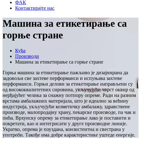
ФАК
Контактирајте нас
Машина за етикетирање са
горње стране
Кућа
Производи
Машина за етикетирање са горње стране
Горња машина за етикетирање пажљиво је дизајнирана да
задовољи све захтеве перформанси и испуњава захтеве
перформанси. Горњи делови за етикетирање направљени су
од висококвалитетних сировина, укључујући чврст оквир од
нерђајућег челика за снажну потпору опреме. Ради на разним
врстама амбалажних материјала, што је идеално за већину
индустрија, укључујући козметичку амбалажу, здравствене
производе, малопродајну храну, пекарске производе, па чак и
пића. Врхунску опрему за етикетирање лако је поставити и
покретати, као и интегрисати у друге производне линије.
Укратко, опрема је поуздана, конзистентна и свестрана у
употреби. Такође има добре карактеристике уштеде енергије.