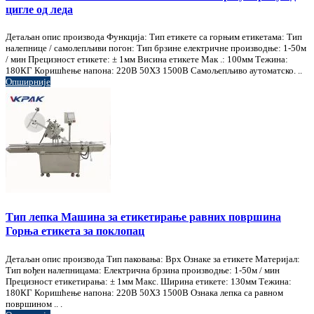
цигле од леда
Детаљан опис производа Функција: Тип етикете са горњим етикетама: Тип
налепнице / самолепљиви погон: Тип брзине електричне производње: 1-50м
/ мин Прецизност етикете: ± 1мм Висина етикете Мак .: 100мм Тежина:
180КГ Коришћење напона: 220В 50ХЗ 1500В Самољепљиво аутоматско. ..
Опширније
Тип лепка Машина за етикетирање равних површина
Горња етикета за поклопац
Детаљан опис производа Тип паковања: Врх Ознаке за етикете Материјал:
Тип вођен налепницама: Електрична брзина производње: 1-50м / мин
Прецизност етикетирања: ± 1мм Макс. Ширина етикете: 130мм Тежина:
180КГ Коришћење напона: 220В 50ХЗ 1500В Ознака лепка са равном
површином .. .