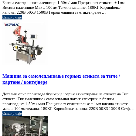
Брзина електричног налепнице: 1-50м / мин Прецизност етикете: ± 1мм
Висина налепнице Мак .: 100мм Тежина машине: 180КГ Коришћење
напона: 220В 50ХЗ 1500В Горња машина за етикетирање .. .
Опширније
Машина за самолепљивање горњих етикета за тегле /
картоне / контејнере
Детаљан опис производа Функција: горње етикетирање на етикетама Тип
етикете: Тип налепнице / самолепљиви погон: електрична брзина
производње: 1-50м / мин Прецизност етикетирања: ± 1мм висина етикете
макс .: 100мм тежина: 180КГ Коришћење напона: 220В 50ХЗ 1500В Селф. ..
Опширније