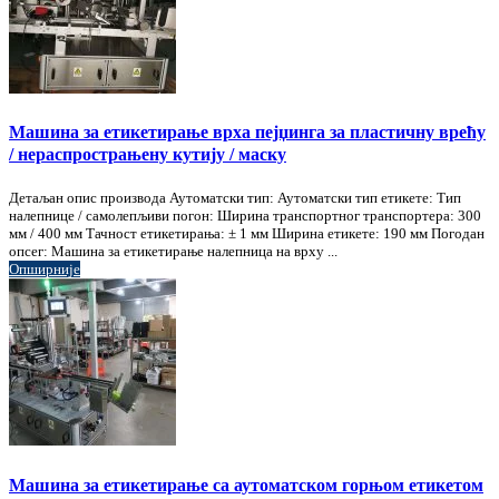
Машина за етикетирање врха пејџинга за пластичну врећу
/ нераспрострањену кутију / маску
Детаљан опис производа Аутоматски тип: Аутоматски тип етикете: Тип
налепнице / самолепљиви погон: Ширина транспортног транспортера: 300
мм / 400 мм Тачност етикетирања: ± 1 мм Ширина етикете: 190 мм Погодан
опсег: Машина за етикетирање налепница на врху ...
Опширније
Машина за етикетирање са аутоматском горњом етикетом