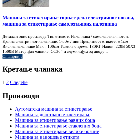
Машина за етикетирање горњег дела електричног погона,
машина за етикетирање самолепљивих налепница
Детаљан опис производа Тип етикете: Налепница / самолепљиви погон:
Брзина електричног налепнице: 1-50м / мин Прецизност етикете: ± 1мм
Висина налепнице Мак .: 100мм Тежина опреме: 180КГ Напон: 220В 50ХЗ
1500В Материјал машине: СС304 и алуминијум од аноде. ..
Опширније
Кретање чланака
1
2
Следеће
Производи
Аутоматска машина за етикетирање
Машина за двострано етикетирање
Машина за етикетирање равних боца
Машина за етикетирање стаклених боца
Машина за етикетирање велике брзине
Машина за наношење етикета