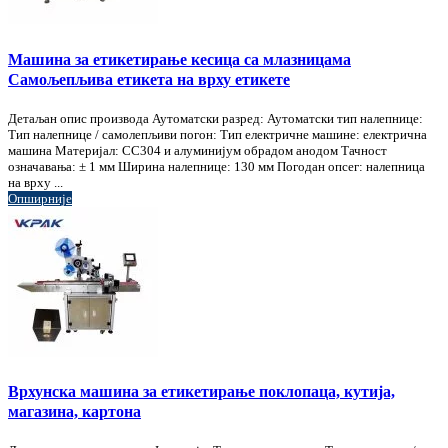
Машина за етикетирање кесица са млазницама
Самољепљива етикета на врху етикете
Детаљан опис производа Аутоматски разред: Аутоматски тип налепнице:
Тип налепнице / самолепљиви погон: Тип електричне машине: електрична
машина Материјал: СС304 и алуминијум обрадом анодом Тачност
означавања: ± 1 мм Ширина налепнице: 130 мм Погодан опсег: налепница
на врху ...
Опширније
Врхунска машина за етикетирање поклопаца, кутија,
магазина, картона