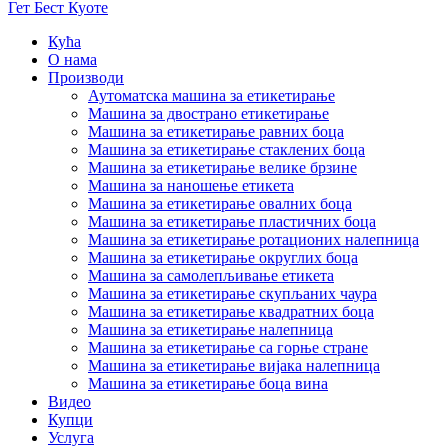
Гет Бест Куоте
Кућа
О нама
Производи
Аутоматска машина за етикетирање
Машина за двострано етикетирање
Машина за етикетирање равних боца
Машина за етикетирање стаклених боца
Машина за етикетирање велике брзине
Машина за наношење етикета
Машина за етикетирање овалних боца
Машина за етикетирање пластичних боца
Машина за етикетирање ротационих налепница
Машина за етикетирање округлих боца
Машина за самолепљивање етикета
Машина за етикетирање скупљаних чаура
Машина за етикетирање квадратних боца
Машина за етикетирање налепница
Машина за етикетирање са горње стране
Машина за етикетирање вијака налепница
Машина за етикетирање боца вина
Видео
Купци
Услуга