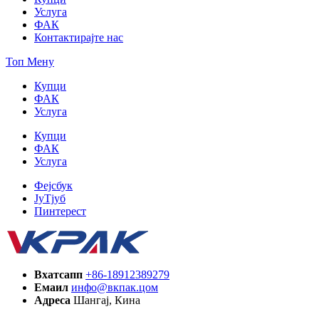
Услуга
ФАК
Контактирајте нас
Топ Мену
Купци
ФАК
Услуга
Купци
ФАК
Услуга
Фејсбук
ЈуТјуб
Пинтерест
Вхатсапп
+86-18912389279
Емаил
инфо@вкпак.цом
Адреса
Шангај, Кина