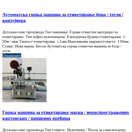
Аутоматска горња машина за етикетирање боца / тегли /
контејнера
Детаљан опис производа Тип паковања: Горњи етикетни материјал за
етикетирање: Тип вођен налепницама: Електрична брзина етикетирања: 1-
50м / мин Тачност етикетирања: ± 1мм Максимална ширина етикете: 130мм
Стање: Нова марка: Босон Аутоматска горња етикетна машина за боце /
тегле .. .
Опширније
Горња машина за етикетирање маски / нераспрострањених
картонских / папирних врећица
Детаљан опис производа Тип етикете: Налепница / Погон за самолепљење: