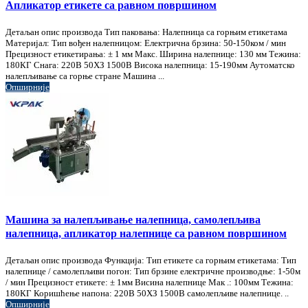
Апликатор етикете са равном површином
Детаљан опис производа Тип паковања: Налепница са горњим етикетама
Материјал: Тип вођен налепницом: Електрична брзина: 50-150ком / мин
Прецизност етикетирања: ± 1 мм Макс. Ширина налепнице: 130 мм Тежина:
180КГ Снага: 220В 50ХЗ 1500В Висока налепница: 15-190мм Аутоматско
налепљивање са горње стране Машина ...
Опширније
Машина за налепљивање налепница, самолепљива
налепница, апликатор налепнице са равном површином
Детаљан опис производа Функција: Тип етикете са горњим етикетама: Тип
налепнице / самолепљиви погон: Тип брзине електричне производње: 1-50м
/ мин Прецизност етикете: ± 1мм Висина налепнице Мак .: 100мм Тежина:
180КГ Коришћење напона: 220В 50ХЗ 1500В самолепљиве налепнице. ..
Опширније