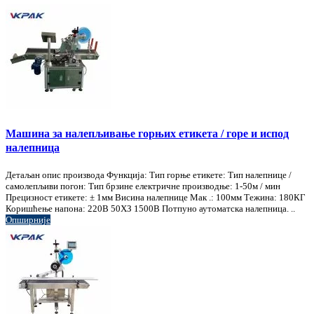
Машина за налепљивање горњих етикета / горе и испод
налепница
Детаљан опис производа Функција: Тип горње етикете: Тип налепнице /
самолепљиви погон: Тип брзине електричне производње: 1-50м / мин
Прецизност етикете: ± 1мм Висина налепнице Мак .: 100мм Тежина: 180КГ
Коришћење напона: 220В 50ХЗ 1500В Потпуно аутоматска налепница. ..
Опширније