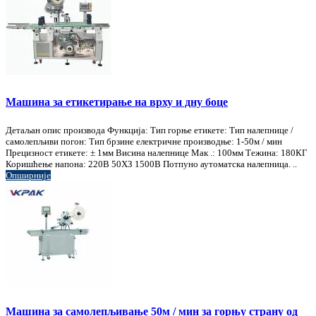
Машина за етикетирање на врху и дну боце
Детаљан опис производа Функција: Тип горње етикете: Тип налепнице /
самолепљиви погон: Тип брзине електричне производње: 1-50м / мин
Прецизност етикете: ± 1мм Висина налепнице Мак .: 100мм Тежина: 180КГ
Коришћење напона: 220В 50ХЗ 1500В Потпуно аутоматска налепница. ..
Опширније
Машина за самолепљивање 50м / мин за горњу страну од