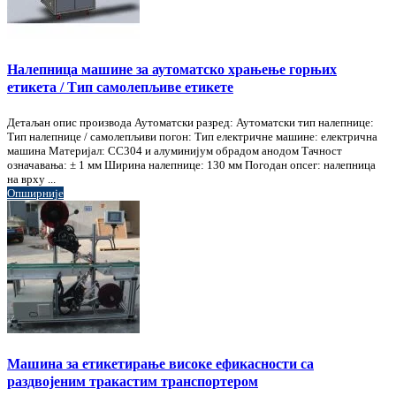
Налепница машине за аутоматско храњење горњих
етикета / Тип самолепљиве етикете
Детаљан опис производа Аутоматски разред: Аутоматски тип налепнице:
Тип налепнице / самолепљиви погон: Тип електричне машине: електрична
машина Материјал: СС304 и алуминијум обрадом анодом Тачност
означавања: ± 1 мм Ширина налепнице: 130 мм Погодан опсег: налепница
на врху ...
Опширније
Машина за етикетирање високе ефикасности са
раздвојеним тракастим транспортером