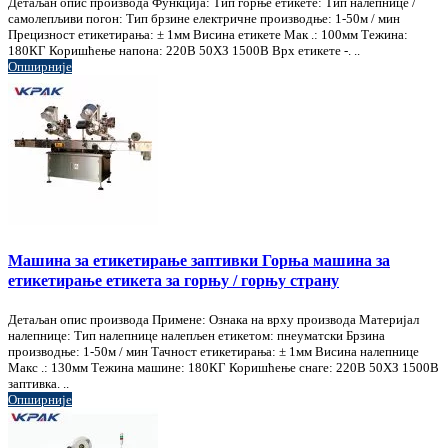
Детаљан опис производа Функција: Тип горње етикете: Тип налепнице /
самолепљиви погон: Тип брзине електричне производње: 1-50м / мин
Прецизност етикетирања: ± 1мм Висина етикете Мак .: 100мм Тежина:
180КГ Коришћење напона: 220В 50ХЗ 1500В Врх етикете -. ..
Опширније
Машина за етикетирање заптивки Горња машина за
етикетирање етикета за горњу / горњу страну
Детаљан опис производа Примене: Ознака на врху производа Материјал
налепнице: Тип налепнице налепљен етикетом: пнеуматски Брзина
производње: 1-50м / мин Тачност етикетирања: ± 1мм Висина налепнице
Макс .: 130мм Тежина машине: 180КГ Коришћење снаге: 220В 50ХЗ 1500В
заптивка. ..
Опширније