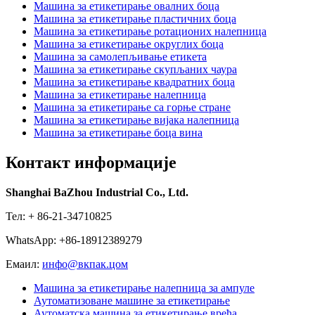
Машина за етикетирање овалних боца
Машина за етикетирање пластичних боца
Машина за етикетирање ротационих налепница
Машина за етикетирање округлих боца
Машина за самолепљивање етикета
Машина за етикетирање скупљаних чаура
Машина за етикетирање квадратних боца
Машина за етикетирање налепница
Машина за етикетирање са горње стране
Машина за етикетирање вијака налепница
Машина за етикетирање боца вина
Контакт информације
Shanghai BaZhou Industrial Co., Ltd.
Тел: + 86-21-34710825
WhatsApp: +86-18912389279
Емаил:
инфо@вкпак.цом
Машина за етикетирање налепница за ампуле
Аутоматизоване машине за етикетирање
Аутоматска машина за етикетирање врећа