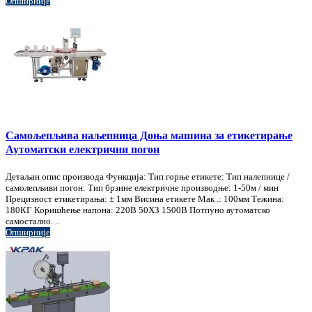
Опширније
Самољепљива наљепница Доња машина за етикетирање
Аутоматски електрични погон
Детаљан опис производа Функција: Тип горње етикете: Тип налепнице /
самолепљиви погон: Тип брзине електричне производње: 1-50м / мин
Прецизност етикетирања: ± 1мм Висина етикете Мак .: 100мм Тежина:
180КГ Коришћење напона: 220В 50ХЗ 1500В Потпуно аутоматско
самостално. ..
Опширније