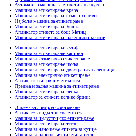
Аутоматска машина за етикетирање кутија
Машина за етикетирање врећа
Машина за етикетирање флаша за пиво
Најбоља машина за етикетирање
Машина за етикетирање Бопп-а
Апликатор етикете за боце Матиц
Машина за етикетирање налепница за боце
Машина за етикетирање кутија
Машина за етикетирање картона
Машина за козметичко етикетирање
Машина за етикетирање шоља
Машина за етикетирање двостраних налепница
Машина за електрично етикетирање
Апликатор са равном етикетом
Предња и задња машина за етикетирање
Машина за етикетирање лепка
Апликатор за етикете велике брзине
Опрема за линијско означавање
Апликатор индустријске етикете
Машина за индустријско етикетирање
Машина за етикетирање тегли
Машина за наношење етикета за кутије
Машина за наношење етикета за тегле