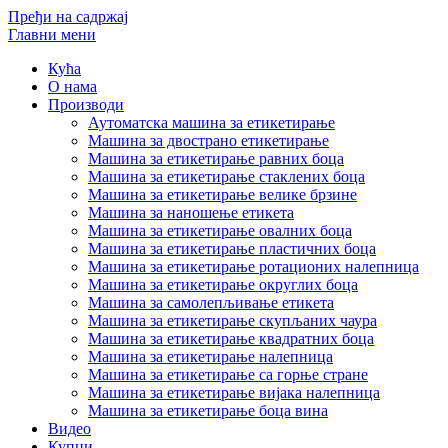
Пређи на садржај
Главни мени
Кућа
О нама
Производи
Аутоматска машина за етикетирање
Машина за двострано етикетирање
Машина за етикетирање равних боца
Машина за етикетирање стаклених боца
Машина за етикетирање велике брзине
Машина за наношење етикета
Машина за етикетирање овалних боца
Машина за етикетирање пластичних боца
Машина за етикетирање ротационих налепница
Машина за етикетирање округлих боца
Машина за самолепљивање етикета
Машина за етикетирање скупљаних чаура
Машина за етикетирање квадратних боца
Машина за етикетирање налепница
Машина за етикетирање са горње стране
Машина за етикетирање вијака налепница
Машина за етикетирање боца вина
Видео
Купци