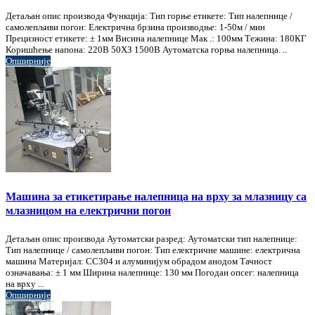
Детаљан опис производа Функција: Тип горње етикете: Тип налепнице /
самолепљиви погон: Електрична брзина производње: 1-50м / мин
Прецизност етикете: ± 1мм Висина налепнице Мак .: 100мм Тежина: 180КГ
Коришћење напона: 220В 50ХЗ 1500В Аутоматска горња налепница. ..
Опширније
Машина за етикетирање налепница на врху за млазницу са
млазницом на електрични погон
Детаљан опис производа Аутоматски разред: Аутоматски тип налепнице:
Тип налепнице / самолепљиви погон: Тип електричне машине: електрична
машина Материјал: СС304 и алуминијум обрадом анодом Тачност
означавања: ± 1 мм Ширина налепнице: 130 мм Погодан опсег: налепница
на врху ...
Опширније