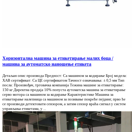
Хоризонтална машина за етикетирање малих боца /
машина за аутоматско наношење етикета
Детаљан опис производа Предност: Са машином за кодирање Број модела:
ХАВ сертификат: Са ЦЕ сертификатом Тачност означавања: ± 0,5 мм Тип
посла: Произвођач, трговачка компанија Тежина машине за етикетирање:
150 кг Директна продаја 10% попуста аутоматска машина за етикетирање
серво мотора са машином за кодирање Карактеристике Машина за
етикетирање налепница са машином за позивање покреће пејџинг, прво ће
се производи детектовати сензором, а затим сензор враћа сигнал у систем
управљања етикетама, у ...