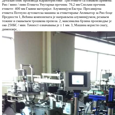
Детаљан опис производа Карактеристике: Три етикете са ознаком Примена:
Рио / вино / пиво Етикета Унутарњи пречник: 76,2 мм Спољни пречник
етикете: 400 мм Главни материјал: Алуминијум Екстра: Пресавијена
етикета Потпуно аутоматска машина за етикетирање Апликатор за Рио боце
Предности 1, Већина компонената је направљена алуминијумом, резањем
тежине и смањењем трошкова превоза. 2, максимална брзина производње је
око 250БС / мин. Тачност означавања је ± 1 мм. 3, Машина користи снагу,
димензије, ...