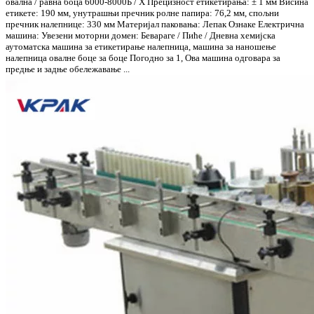
овална / равна боца 6000-8000Б / Х Прецизност етикетирања: ± 1 мм Висина
етикете: 190 мм, унутрашњи пречник ролне папира: 76,2 мм, спољни
пречник налепнице: 330 мм Материјал паковања: Лепак Ознаке Електрична
машина: Увезени моторни домен: Бевараге / Пиће / Дневна хемијска
аутоматска машина за етикетирање налепница, машина за наношење
налепница овалне боце за боце Погодно за 1, Ова машина одговара за
предње и задње обележавање ...