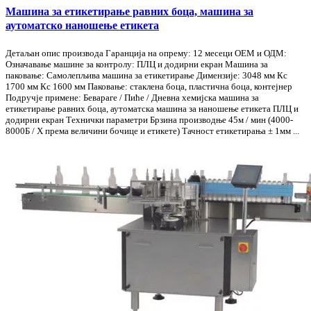
Машина за етикетирање равних боца, машина за
аутоматско наношење етикета
Детаљан опис производа Гаранција на опрему: 12 месеци ОЕМ и ОДМ:
Означавање машине за контролу: ПЛЦ и додирни екран Машина за
паковање: Самолепљива машина за етикетирање Димензије: 3048 мм Кс
1700 мм Кс 1600 мм Паковање: стаклена боца, пластична боца, контејнер
Подручје примене: Бевараге / Пиће / Дневна хемијска машина за
етикетирање равних боца, аутоматска машина за наношење етикета ПЛЦ и
додирни екран Технички параметри Брзина производње 45м / мин (4000-
8000Б / Х према величини бочице и етикете) Тачност етикетирања ± 1мм ...