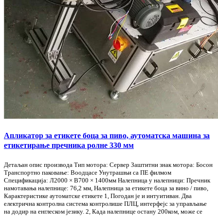
Апликатор за етикете боца за пиво, аутоматска машина за
етикетирање пречника ролне 330 мм
Детаљан опис производа Тип мотора: Сервер Заштитни знак мотора: Босон
Транспортно паковање: Воодцасе Унутрашњи са ПЕ филмом
Спецификација: Л2000 × В700 × 1400мм Налепница у налепници: Пречник
намотавања налепнице: 76,2 мм, Налепница за етикете боца за вино / пиво,
Карактеристике аутоматске етикете 1, Погодан је и интуитиван. Два
електрична контролна система контролише ПЛЦ, интерфејс за управљање
на додир на енглеском језику. 2, Када налепнице остану 200ком, може се