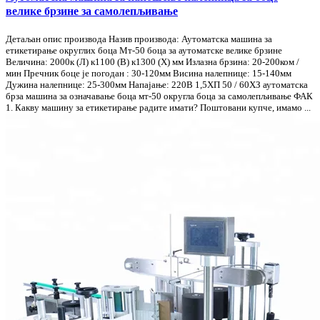
велике брзине за самолепљивање
Детаљан опис производа Назив производа: Аутоматска машина за
етикетирање округлих боца Мт-50 боца за аутоматске велике брзине
Величина: 2000к (Л) к1100 (В) к1300 (Х) мм Излазна брзина: 20-200ком /
мин Пречник боце је погодан : 30-120мм Висина налепнице: 15-140мм
Дужина налепнице: 25-300мм Напајање: 220В 1,5ХП 50 / 60ХЗ аутоматска
брза машина за означавање боца мт-50 округла боца за самолепљивање ФАК
1. Какву машину за етикетирање радите имати? Поштовани купче, имамо ...