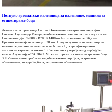
Потпуно аутоматски налепница за налепнице, машина за
етикетирање боца
Детаљан опис производа Састав: Означавање електричном енергијом:
Сиеменс Сцхнеидер Материјал обележавања: машина за пластику / стакло
Спецификација: Л2000 × В700 × 1400мм Језгро налепнице: 76,2 мм
Пречник намотаја налепнице: 330 мм Потпуно аутоматски налепница за
налепнице, машина за налепљивање боца са ЦЕ сертификационим
техничким карактеристикама 1. Све машине су израђене од нерђајућег
челика АлуминијумСУС304 2. Може се опремити столом за храњење боца
3. Избегава многе проблеме код обележавања порођаја, искривљеног
обележавања, мехурића, бора, неправилног обележавања ...