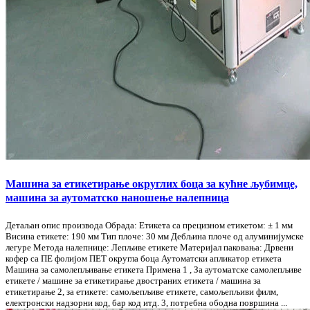
Машина за етикетирање округлих боца за кућне љубимце,
машина за аутоматско наношење налепница
Детаљан опис производа Обрада: Етикета са прецизном етикетом: ± 1 мм
Висина етикете: 190 мм Тип плоче: 30 мм Дебљина плоче од алуминијумске
легуре Метода налепнице: Лепљиве етикете Материјал паковања: Дрвени
кофер са ПЕ фолијом ПЕТ округла боца Аутоматски апликатор етикета
Машина за самолепљивање етикета Примена 1 , За аутоматске самолепљиве
етикете / машине за етикетирање двостраних етикета / машина за
етикетирање 2, за етикете: самољепљиве етикете, самољепљиви филм,
електронски надзорни код, бар код итд. 3, потребна ободна површина ...