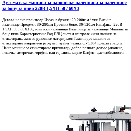
Аутоматска машина за наношење налепница за налепнице
за боцу за пиво 220В 1,5ХП 50 / 60ХЗ
Детаљан опис производа Излазна брзина: 20-200ком / мин Висина
налепнице Предмет: 30-280мм Пречник боце: 30-120мм Напајање: 220В
1,5ХП 50 / 60ХЗ Аутоматски налепница Налепница за налепнице Машина за
боце пива Карактеристике Рад ПЛЦ систем контроле чини машина за
етикетирање лако за руковање материјалом Главни део машине за
етикетирање направљен је од нерђајућег челика СУС304 Конфигурација
Наше машине за етикетирање прихватају добро познате делове јапанске,
немачке, америчке, корејске или тајванске марке Клијент флексибилности ...