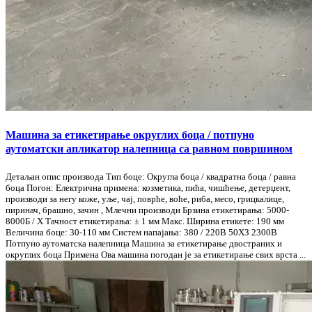
Машина за етикетирање округлих боца / потпуно
аутоматски апликатор налепница са равном површином
Детаљан опис производа Тип боце: Округла боца / квадратна боца / равна
боца Погон: Електрична примена: козметика, пића, чишћење, детерџент,
производи за негу коже, уље, чај, поврће, воће, риба, месо, грицкалице,
пиринач, брашно, зачин , Млечни производи Брзина етикетирања: 5000-
8000Б / Х Тачност етикетирања: ± 1 мм Макс. Ширина етикете: 190 мм
Величина боце: 30-110 мм Систем напајања: 380 / 220В 50ХЗ 2300В
Потпуно аутоматска налепница Машина за етикетирање двостраних и
округлих боца Примена Ова машина погодан је за етикетирање свих врста ...