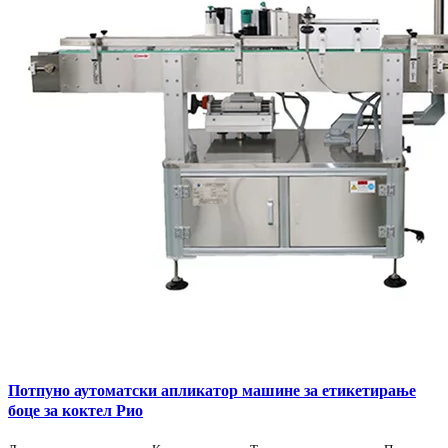
Потпуно аутоматски апликатор машине за етикетирање
боце за коктел Рио