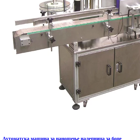
Аутоматска машина за наношење налепница за боце