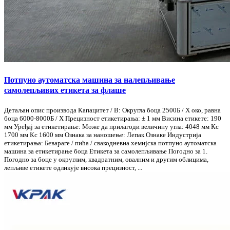
Потпуно аутоматска машина за налепљивање
самолепљивих етикета за флаше
Детаљан опис производа Капацитет / В: Округла боца 2500Б / Х око, равна
боца 6000-8000Б / Х Прецизност етикетирања: ± 1 мм Висина етикете: 190
мм Уређај за етикетирање: Може да прилагоди величину угла: 4048 мм Кс
1700 мм Кс 1600 мм Ознака за наношење: Лепак Ознаке Индустрија
етикетирања: Бевараге / пића / свакодневна хемијска потпуно аутоматска
машина за етикетирање боца Етикета за самолепљивање Погодно за 1.
Погодно за боце у округлим, квадратним, овалним и другим облицима,
лепљиве етикете одликује висока прецизност, ...