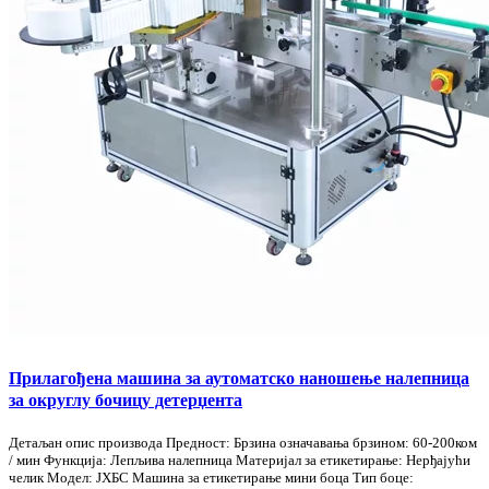
Прилагођена машина за аутоматско наношење налепница
за округлу бочицу детерџента
Детаљан опис производа Предност: Брзина означавања брзином: 60-200ком
/ мин Функција: Лепљива налепница Материјал за етикетирање: Нерђајући
челик Модел: ЈХБС Машина за етикетирање мини боца Тип боце: