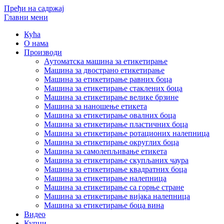
Пређи на садржај
Главни мени
Кућа
О нама
Производи
Аутоматска машина за етикетирање
Машина за двострано етикетирање
Машина за етикетирање равних боца
Машина за етикетирање стаклених боца
Машина за етикетирање велике брзине
Машина за наношење етикета
Машина за етикетирање овалних боца
Машина за етикетирање пластичних боца
Машина за етикетирање ротационих налепница
Машина за етикетирање округлих боца
Машина за самолепљивање етикета
Машина за етикетирање скупљаних чаура
Машина за етикетирање квадратних боца
Машина за етикетирање налепница
Машина за етикетирање са горње стране
Машина за етикетирање вијака налепница
Машина за етикетирање боца вина
Видео
Купци