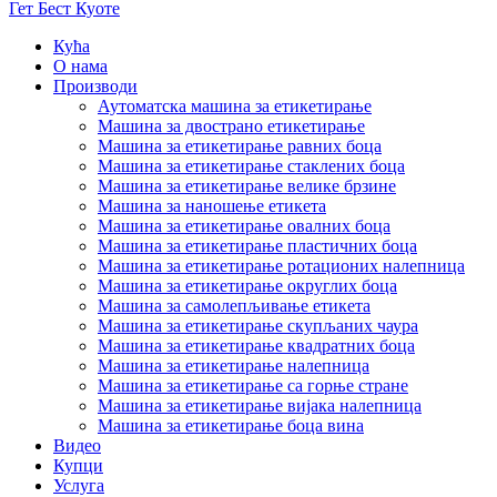
Гет Бест Куоте
Кућа
О нама
Производи
Аутоматска машина за етикетирање
Машина за двострано етикетирање
Машина за етикетирање равних боца
Машина за етикетирање стаклених боца
Машина за етикетирање велике брзине
Машина за наношење етикета
Машина за етикетирање овалних боца
Машина за етикетирање пластичних боца
Машина за етикетирање ротационих налепница
Машина за етикетирање округлих боца
Машина за самолепљивање етикета
Машина за етикетирање скупљаних чаура
Машина за етикетирање квадратних боца
Машина за етикетирање налепница
Машина за етикетирање са горње стране
Машина за етикетирање вијака налепница
Машина за етикетирање боца вина
Видео
Купци
Услуга