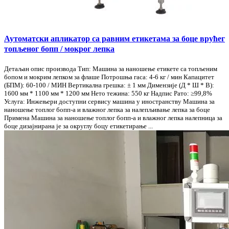
Аутоматски апликатор са равним етикетама за боце врућег
топљеног бопп / мокрог лепка
Детаљан опис производа Тип: Машина за наношење етикете са топљеним
бопом и мокрим лепком за флаше Потрошња гаса: 4-6 кг / мин Капацитет
(БПМ): 60-100 / МИН Вертикална грешка: ± 1 мм Димензије (Д * Ш * В):
1600 мм * 1100 мм * 1200 мм Нето тежина: 550 кг Надпис Рато: ≥99,8%
Услуга: Инжењери доступни сервису машина у иностранству Машина за
наношење топлог бопп-а и влажног лепка за налепљивање лепка за боце
Примена Машина за наношење топлог бопп-а и влажног лепка налепница за
боце дизајнирана је за округлу боцу етикетирање ...