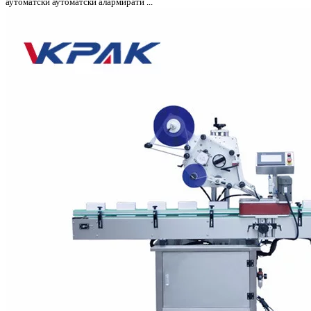
аутоматски аутоматски алармирати ...