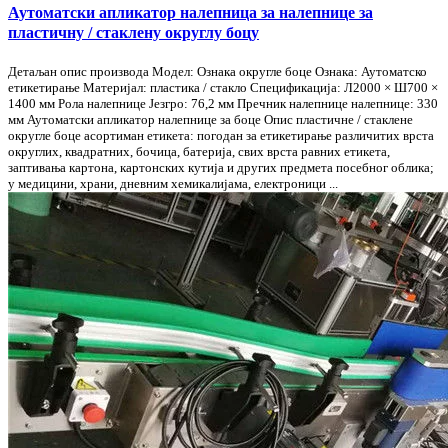
Аутоматски апликатор налепница за налепнице за
пластичну / стаклену округлу боцу
Детаљан опис производа Модел: Ознака округле боце Ознака: Аутоматско
етикетирање Материјал: пластика / стакло Спецификација: Л2000 × Ш700 ×
1400 мм Рола налепнице Језгро: 76,2 мм Пречник налепнице налепнице: 330
мм Аутоматски апликатор налепнице за боце Опис пластичне / стаклене
округле боце асортиман етикета: погодан за етикетирање различитих врста
округлих, квадратних, бочица, батерија, свих врста равних етикета,
заптивања картона, картонских кутија и других предмета посебног облика;
у медицини, храни, дневним хемикалијама, електроници ...