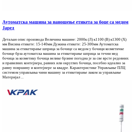
Аутоматска машина за наношење етикета за боце са медом
Јаред
Детаљан опис производа Величина машине: 2000к (Л) к1100 (В) к1300 (Х)
мм Висина етикете: 15-140мм Дужина етикете: 25-300мм Аутоматска
машина за етикетирање шприца за бочице са медом у бочици козметичке
бочице брза аутоматска машина за етикетирање шприца за течни мед
бочица за козметику бочица велике брзине погодна је за све врсте редовних
и правилних контејнера, равних или округлих бочица, посебно идеално за
равну површину и контејнере за квадре. Карактеристике Управљање ПЛЦ
системом управљања чини машину за етикетирање лаком за управљање
Материјал ...