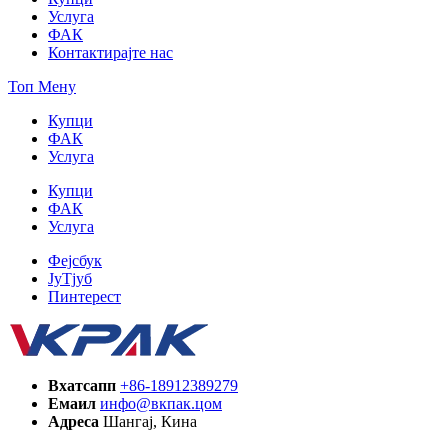
Услуга
ФАК
Контактирајте нас
Топ Мену
Купци
ФАК
Услуга
Купци
ФАК
Услуга
Фејсбук
ЈуТјуб
Пинтерест
Вхатсапп
+86-18912389279
Емаил
инфо@вкпак.цом
Адреса
Шангај, Кина