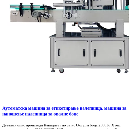
Аутоматска машина за етикетирање налепница, машина за
наношење налепница за овалне боце
Детаљан опис производа Капацитет по сату: Округла боца 2500Б / Х око,