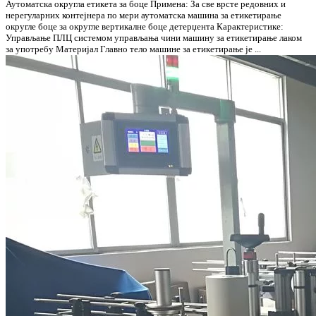
Аутоматска округла етикета за боце Примена: За све врсте редовних и
нерегуларних контејнера по мери аутоматска машина за етикетирање
округле боце за округле вертикалне боце детерџента Карактеристике:
Управљање ПЛЦ системом управљања чини машину за етикетирање лаком
за употребу Материјал Главно тело машине за етикетирање је ...