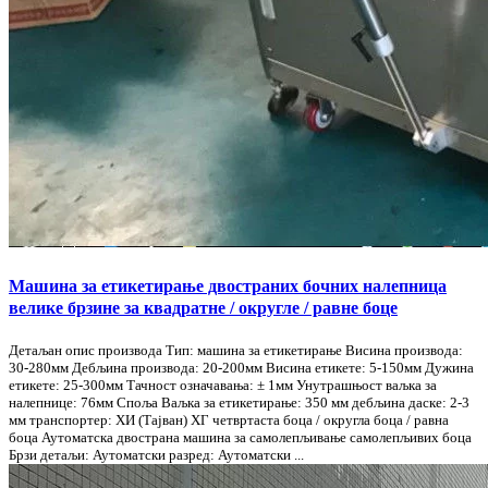
Машина за етикетирање двостраних бочних налепница
велике брзине за квадратне / округле / равне боце
Детаљан опис производа Тип: машина за етикетирање Висина производа:
30-280мм Дебљина производа: 20-200мм Висина етикете: 5-150мм Дужина
етикете: 25-300мм Тачност означавања: ± 1мм Унутрашњост ваљка за
налепнице: 76мм Споља Ваљка за етикетирање: 350 мм дебљина даске: 2-3
мм транспортер: ХИ (Тајван) ХГ четвртаста боца / округла боца / равна
боца Аутоматска двострана машина за самолепљивање самолепљивих боца
Брзи детаљи: Аутоматски разред: Аутоматски ...