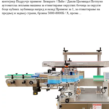
контејнер Подручје примене: Бевараге / Пиће / Даили Цхемицал Потпуно
аутоматска лепљива машина за етикетирање округлих бочица за округле
боце кућних љубимаца напред и назад Примене за 1, за етикетирање на
предњој и задњој страни, брзина 5000-8000Б / Х, према ...