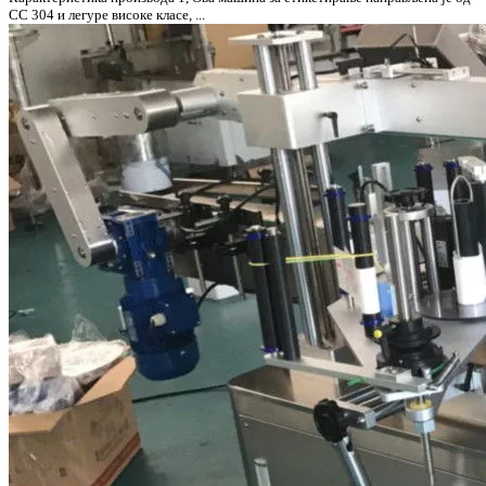
СС 304 и легуре високе класе, ...