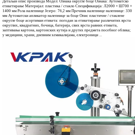
Детаљан опис производа Модел: Ознака округле боце Ознака: Аутоматско
етикетирање Материјал: пластика / стакло Спецификација: Л2000 × Ш700 ×
1400 мм Рола налепнице Језгро: 76,2 мм Пречник налепнице налепнице: 330
мм Аутоматски апликатор налепнице за боце Опис пластичне / стаклене
округле боце асортиман етикета: погодан за етикетирање различитих врста
округлих, квадратних, бочица, батерија, свих врста равних етикета,
заптивања картона, картонских кутија и других предмета посебног облика;
у медицини, храни, дневним хемикалијама, електроници ...