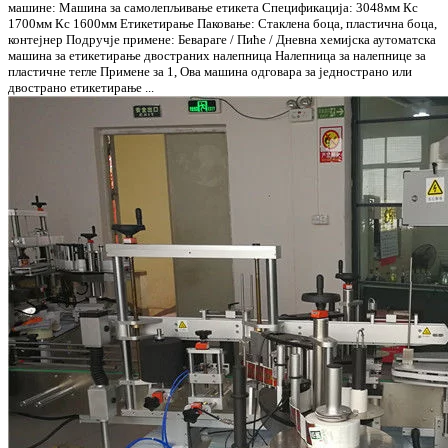
машине: Машина за самолепљивање етикета Спецификација: 3048мм Кс
1700мм Кс 1600мм Етикетирање Паковање: Стаклена боца, пластична боца,
контејнер Подручје примене: Бевараге / Пиће / Дневна хемијска аутоматска
машина за етикетирање двостраних налепница Налепница за налепнице за
пластичне тегле Примене за 1, Ова машина одговара за једнострано или
двострано етикетирање ...