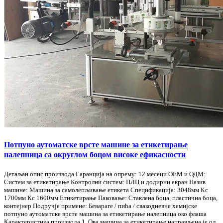
Потпуно аутоматске врсте машине за етикетирање
налепница са округлом боцом високе ефикасности
Детаљан опис производа Гаранција на опрему: 12 месеци ОЕМ и ОДМ:
Систем за етикетирање Контролни систем: ПЛЦ и додирни екран Назив
машине: Машина за самолепљивање етикета Спецификација: 3048мм Кс
1700мм Кс 1600мм Етикетирање Паковање: Стаклена боца, пластична боца,
контејнер Подручје примене: Бевараге / пића / свакодневне хемијске
потпуно аутоматске врсте машина за етикетирање налепница око флаша
Карактеристика производа 1, Ова машина за етикетирање направљена је од