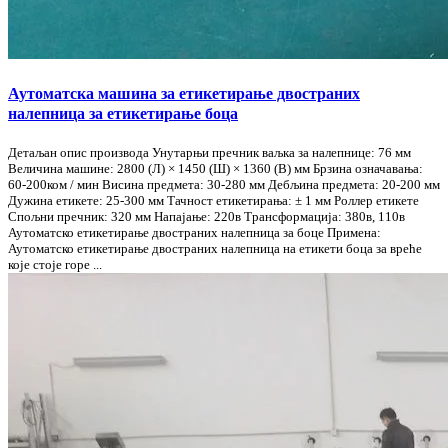
Аутоматска машина за етикетирање двостраних
налепница за етикетирање боца
Детаљан опис производа Унутарњи пречник ваљка за налепнице: 76 мм
Величина машине: 2800 (Л) × 1450 (Ш) × 1360 (В) мм Брзина означавања:
60-200ком / мин Висина предмета: 30-280 мм Дебљина предмета: 20-200 мм
Дужина етикете: 25-300 мм Тачност етикетирања: ± 1 мм Роллер етикете
Спољни пречник: 320 мм Напајање: 220в Трансформација: 380в, 110в
Аутоматско етикетирање двостраних налепница за боце Примена:
Аутоматско етикетирање двостраних налепница на етикети боца за вреће
које стоје горе ...