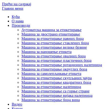
Пређи на садржај
Главни мени
Кућа
О нама
Производи
Аутоматска машина за етикетирање
Машина за двострано етикетирање
Машина за етикетирање равних боца
Машина за етикетирање стаклених боца
Машина за етикетирање велике брзине
Машина за наношење етикета
Машина за етикетирање овалних боца
Машина за етикетирање пластичних боца
Машина за етикетирање ротационих налепница
Машина за етикетирање округлих боца
Машина за самолепљивање етикета
Машина за етикетирање скупљаних чаура
Машина за етикетирање квадратних боца
Машина за етикетирање налепница
Машина за етикетирање са горње стране
Машина за етикетирање вијака налепница
Машина за етикетирање боца вина
Видео
Купци