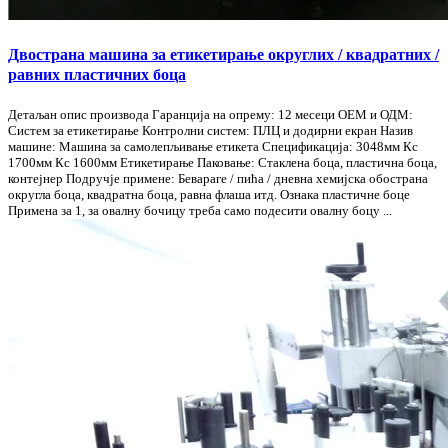
Двострана машина за етикетирање округлих / квадратних /
равних пластичних боца
Детаљан опис производа Гаранција на опрему: 12 месеци ОЕМ и ОДМ:
Систем за етикетирање Контролни систем: ПЛЦ и додирни екран Назив
машине: Машина за самолепљивање етикета Спецификација: 3048мм Кс
1700мм Кс 1600мм Етикетирање Паковање: Стаклена боца, пластична боца,
контејнер Подручје примене: Бевараге / пића / дневна хемијска обострана
округла боца, квадратна боца, равна флаша итд. Ознака пластичне боце
Примена за 1, за овалну бочицу треба само подесити овалну боцу ...