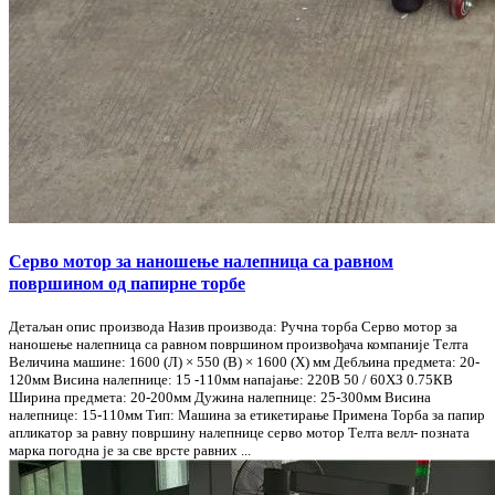
Серво мотор за наношење налепница са равном
површином од папирне торбе
Детаљан опис производа Назив производа: Ручна торба Серво мотор за
наношење налепница са равном површином произвођача компаније Телта
Величина машине: 1600 (Л) × 550 (В) × 1600 (Х) мм Дебљина предмета: 20-
120мм Висина налепнице: 15 -110мм напајање: 220В 50 / 60ХЗ 0.75КВ
Ширина предмета: 20-200мм Дужина налепнице: 25-300мм Висина
налепнице: 15-110мм Тип: Машина за етикетирање Примена Торба за папир
апликатор за равну површину налепнице серво мотор Телта велл- позната
марка погодна је за све врсте равних ...