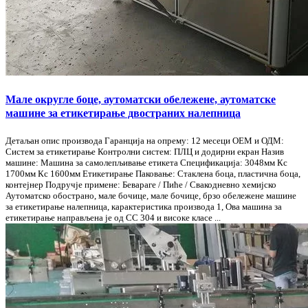
Мале округле боце, аутоматски обележене, аутоматске
машине за етикетирање двостраних налепница
Детаљан опис производа Гаранција на опрему: 12 месеци ОЕМ и ОДМ:
Систем за етикетирање Контролни систем: ПЛЦ и додирни екран Назив
машине: Машина за самолепљивање етикета Спецификација: 3048мм Кс
1700мм Кс 1600мм Етикетирање Паковање: Стаклена боца, пластична боца,
контејнер Подручје примене: Бевараге / Пиће / Свакодневно хемијско
Аутоматско обострано, мале бочице, мале бочице, брзо обележене машине
за етикетирање налепница, карактеристика производа 1, Ова машина за
етикетирање направљена је од СС 304 и високе класе ...