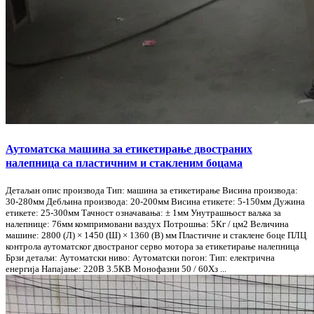
Аутоматска машина за етикетирање двостраних
налепница са пластичним и стакленим боцама
Детаљан опис производа Тип: машина за етикетирање Висина производа:
30-280мм Дебљина производа: 20-200мм Висина етикете: 5-150мм Дужина
етикете: 25-300мм Тачност означавања: ± 1мм Унутрашњост ваљка за
налепнице: 76мм компримовани ваздух Потрошња: 5Кг / цм2 Величина
машине: 2800 (Л) × 1450 (Ш) × 1360 (В) мм Пластичне и стаклене боце ПЛЦ
контрола аутоматског двостраног серво мотора за етикетирање налепница
Брзи детаљи: Аутоматски ниво: Аутоматски погон: Тип: електрична
енергија Напајање: 220В 3.5КВ Монофазни 50 / 60Хз ...