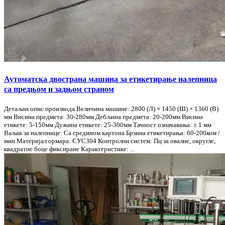
Аутоматска двострана машина за етикетирање налепница
са предњом и задњом страном
Детаљан опис производа Величина машине: 2800 (Л) × 1450 (Ш) × 1360 (В)
мм Висина предмета: 30-280мм Дебљина предмета: 20-200мм Висина
етикете: 5-150мм Дужина етикете: 25-300мм Тачност означавања: ± 1 мм
Ваљак за налепнице: Са средином картона Брзина етикетирања: 60-200ком /
мин Материјал ормара: СУС304 Контролни систем: Пц за овалне, округле,
квадратне боце фиксиране Карактеристике: ...