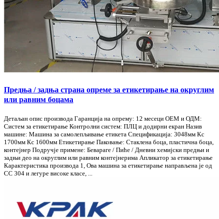
Предња / задња страна опреме за етикетирање на округлим
или равним боцама
Детаљан опис производа Гаранција на опрему: 12 месеци ОЕМ и ОДМ:
Систем за етикетирање Контролни систем: ПЛЦ и додирни екран Назив
машине: Машина за самолепљивање етикета Спецификација: 3048мм Кс
1700мм Кс 1600мм Етикетирање Паковање: Стаклена боца, пластична боца,
контејнер Подручје примене: Бевараге / Пиће / Дневни хемијски предњи и
задњи део на округлим или равним контејнерима Апликатор за етикетирање
Карактеристика производа 1, Ова машина за етикетирање направљена је од
СС 304 и легуре високе класе, ...