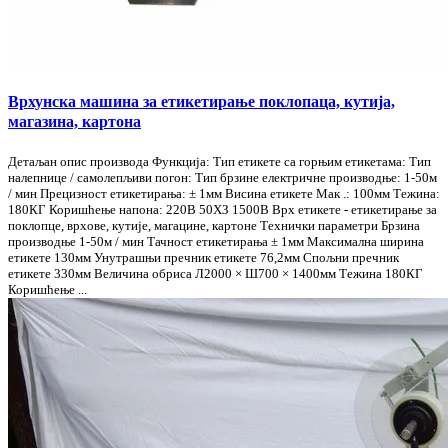
Врхунска машина за етикетирање поклопаца, кутија,
магазина, картона
Детаљан опис производа Функција: Тип етикете са горњим етикетама: Тип
налепнице / самолепљиви погон: Тип брзине електричне производње: 1-50м
/ мин Прецизност етикетирања: ± 1мм Висина етикете Мак .: 100мм Тежина:
180КГ Коришћење напона: 220В 50ХЗ 1500В Врх етикете - етикетирање за
поклопце, врхове, кутије, магацине, картоне Технички параметри Брзина
производње 1-50м / мин Тачност етикетирања ± 1мм Максимална ширина
етикете 130мм Унутрашњи пречник етикете 76,2мм Спољни пречник
етикете 330мм Величина обриса Л2000 × Ш700 × 1400мм Тежина 180КГ
Коришћење ...