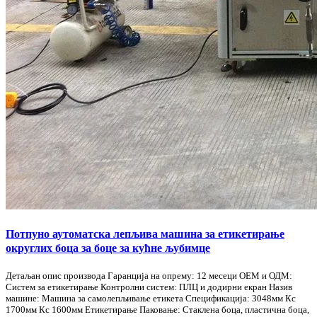
Потпуно аутоматска лепљива машина за етикетирање
округлих боца за боце за кућне љубимце
Детаљан опис производа Гаранција на опрему: 12 месеци ОЕМ и ОДМ:
Систем за етикетирање Контролни систем: ПЛЦ и додирни екран Назив
машине: Машина за самолепљивање етикета Спецификација: 3048мм Кс
1700мм Кс 1600мм Етикетирање Паковање: Стаклена боца, пластична боца,