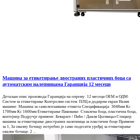
Машина за етикетирање двостраних пластичних боца са
аутоматским налепницама Гаранција 12 месеци
Детаљан опис производа Гаранција на опрему: 12 месеци ОЕМ и ОДМ:
Систем за етикетирање Контролни систем: ПЛЦ и додирни екран Назив
машине: Машина за самолепљивање етикета Спецификација: 3048мм Кс
1700мм Кс 1600мм Етикетирање Паковање: Стаклена боца, пластична боца,
контејнер Подручје примене: Бевараге / Пиће / Даили Цхемицал Стицкер
машина за етикетирање двостраних налепница за пластичне боце Примене
за 1, За овалну бочицу потребно је само подесити уређај за етикетирање
овалне бочице. 2 ...