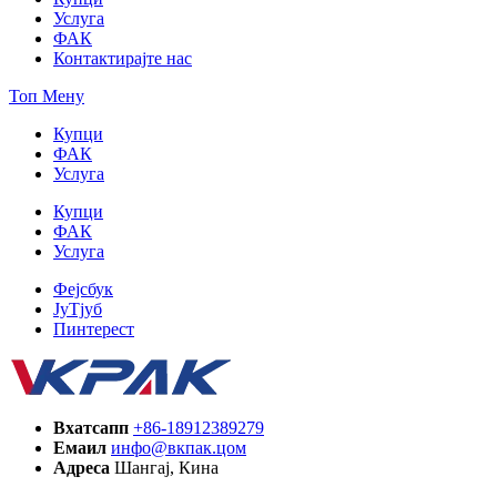
Услуга
ФАК
Контактирајте нас
Топ Мену
Купци
ФАК
Услуга
Купци
ФАК
Услуга
Фејсбук
ЈуТјуб
Пинтерест
Вхатсапп
+86-18912389279
Емаил
инфо@вкпак.цом
Адреса
Шангај, Кина