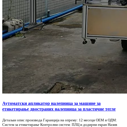
Аутоматски апликатор налепница за машине за
етикетирање двостраних налепница за пластичне тегле
Детаљан опис производа Гаранција на опрему: 12 месеци ОЕМ и ОДМ:
Систем за етикетирање Контролни систем: ПЛЦ и додирни екран Назив