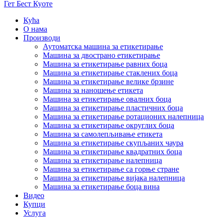
Гет Бест Куоте
Кућа
О нама
Производи
Аутоматска машина за етикетирање
Машина за двострано етикетирање
Машина за етикетирање равних боца
Машина за етикетирање стаклених боца
Машина за етикетирање велике брзине
Машина за наношење етикета
Машина за етикетирање овалних боца
Машина за етикетирање пластичних боца
Машина за етикетирање ротационих налепница
Машина за етикетирање округлих боца
Машина за самолепљивање етикета
Машина за етикетирање скупљаних чаура
Машина за етикетирање квадратних боца
Машина за етикетирање налепница
Машина за етикетирање са горње стране
Машина за етикетирање вијака налепница
Машина за етикетирање боца вина
Видео
Купци
Услуга