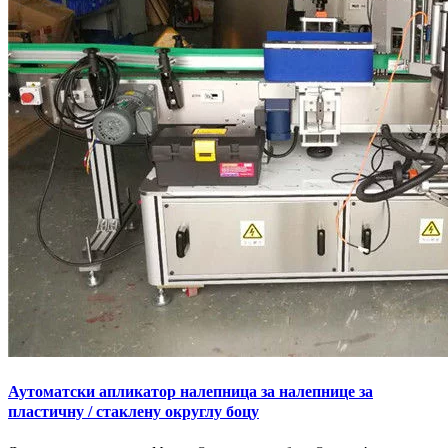
Аутоматски апликатор налепница за налепнице за
пластичну / стаклену округлу боцу