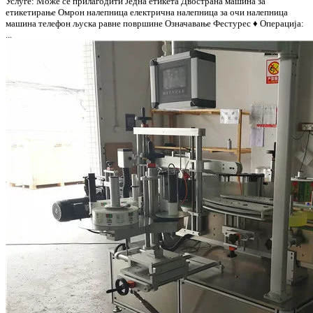
Услуге: Може се прилагодити Једна етикета Двострана машина за
етикетирање Омрон налепница електрична налепница за очи налепница
машина телефон љуска равне површине Означавање Фестурес ♦ Операција:
...