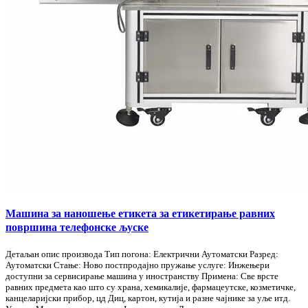
Машина за наношење етикета за етикетирање равних
површина телефонске љуске
Детаљан опис производа Тип погона: Електрични Аутоматски Разред:
Аутоматски Стање: Ново постпродајно пружање услуге: Инжењери
доступни за сервисирање машина у иностранству Примена: Све врсте
равних предмета као што су храна, хемикалије, фармацеутске, козметичке,
канцеларијски прибор, цд Диц, картон, кутија и разне чајнике за уље итд.