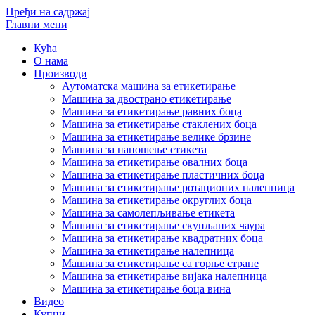
Пређи на садржај
Главни мени
Кућа
О нама
Производи
Аутоматска машина за етикетирање
Машина за двострано етикетирање
Машина за етикетирање равних боца
Машина за етикетирање стаклених боца
Машина за етикетирање велике брзине
Машина за наношење етикета
Машина за етикетирање овалних боца
Машина за етикетирање пластичних боца
Машина за етикетирање ротационих налепница
Машина за етикетирање округлих боца
Машина за самолепљивање етикета
Машина за етикетирање скупљаних чаура
Машина за етикетирање квадратних боца
Машина за етикетирање налепница
Машина за етикетирање са горње стране
Машина за етикетирање вијака налепница
Машина за етикетирање боца вина
Видео
Купци