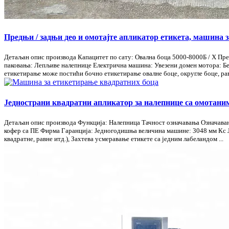
Предњи / задњи део и омотајте апликатор етикета, машина 
Детаљан опис производа Капацитет по сату: Овална боца 5000-8000Б / Х Пр
паковања: Лепљиве налепнице Електрична машина: Увезени домен мотора: Бев
етикетирање може постићи бочно етикетирање овалне боце, округле боце, равн
Једнострани квадратни апликатор за налепнице са омотани
Детаљан опис производа Функција: Налепница Тачност означавања Означавањ
кофер са ПЕ Фирма Гаранција: Једногодишња величина машине: 3048 мм Кс Је
квадратне, равне итд.), Захтева усмеравање етикете са једним лабеландом ...