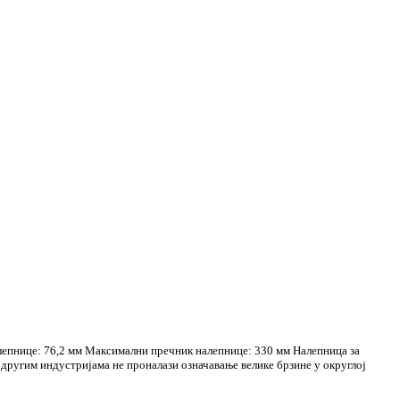
лепнице: 76,2 мм Максимални пречник налепнице: 330 мм Налепница за
и другим индустријама не проналази означавање велике брзине у округлој