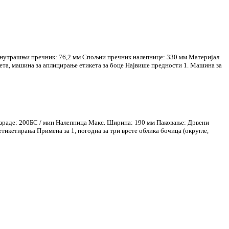
 Унутрашњи пречник: 76,2 мм Спољни пречник налепнице: 330 мм Материјал
ета, машина за аплицирање етикета за боце Највише предности 1. Машина за
израде: 200БС / мин Налепница Макс. Ширина: 190 мм Паковање: Дрвени
икетирања Примена за 1, погодна за три врсте облика бочица (округле,