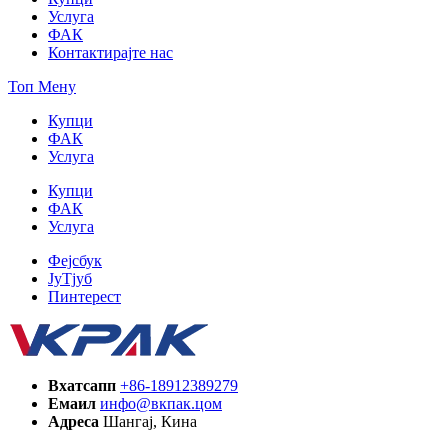
Услуга
ФАК
Контактирајте нас
Топ Мену
Купци
ФАК
Услуга
Купци
ФАК
Услуга
Фејсбук
ЈуТјуб
Пинтерест
Вхатсапп
+86-18912389279
Емаил
инфо@вкпак.цом
Адреса
Шангај, Кина