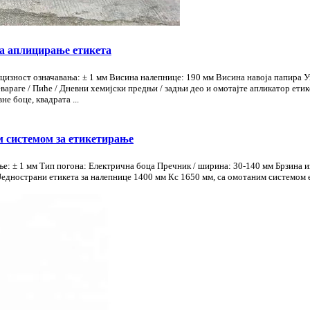
за аплицирање етикета
ецизност означавања: ± 1 мм Висина налепнице: 190 мм Висина навоја папира
араге / Пиће / Дневни хемијски предњи / задњи део и омотајте апликатор етик
е боце, квадрата ...
м системом за етикетирање
е: ± 1 мм Тип погона: Електрична боца Пречник / ширина: 30-140 мм Брзина 
днострани етикета за налепнице 1400 мм Кс 1650 мм, са омотаним системом ет