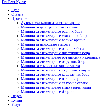
Гет Бест Куоте
Кућа
О нама
Производи
Аутоматска машина за етикетирање
Машина за двострано етикетирање
Машина за етикетирање равних боца
Машина за етикетирање стаклених боца
Машина за етикетирање велике брзине
Машина за наношење етикета
Машина за етикетирање овалних боца
Машина за етикетирање пластичних боца
Машина за етикетирање ротационих налепница
Машина за етикетирање округлих боца
Машина за самолепљивање етикета
Машина за етикетирање скупљаних чаура
Машина за етикетирање квадратних боца
Машина за етикетирање налепница
Машина за етикетирање са горње стране
Машина за етикетирање вијака налепница
Машина за етикетирање боца вина
Видео
Купци
Услуга