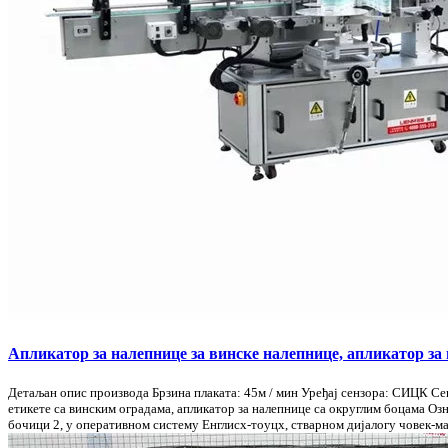
Апликатор за налепнице за винске налепнице, апликатор за
Детаљан опис производа Брзина плаката: 45м / мин Уређај сензора: СИЦК С
етикете са винским оградама, апликатор за налепнице са округлим боцама Озн
бочици 2, у оперативном систему Енглисх-тоуцх, стварном дијалогу човек-маш