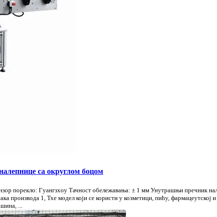
 налепнице са округлом боцом
ензор порекло: Гуангзхоу Тачност обележавања: ± 1 мм Унутрашњи пречник на
ака производа 1, Тхе модел који се користи у козметици, пићу, фармацеутској 
ина, ...