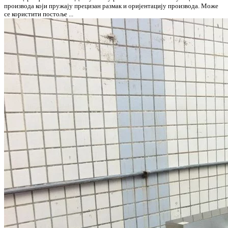
производа који пружају прецизан размак и оријентацију производа. Може
се користити постоље ...