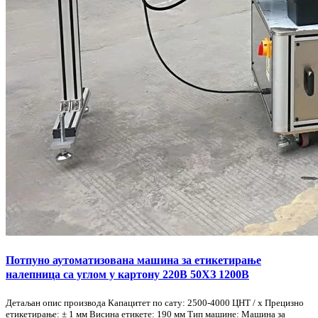
Потпуно аутоматизована машина за етикетирање
налепница са углом у картону 220В 50ХЗ 1200В
Детаљан опис производа Капацитет по сату: 2500-4000 ЦНТ / х Прецизно
етикетирање: ± 1 мм Висина етикете: 190 мм Тип машине: Машина за