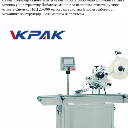
Стање: Обезбеђена нова услуга након продаје: инжењери доступни сервису
машина у иностранству Добављач машине за наношење етикета дужине
етикете Сиеменс ПЛЦ 25-300 мм Карактеристике Висока стабилност
механичке конструкције, цела машина направљена ...