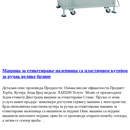
Машина за етикетирање налепница са пластичном кутијом
за ручак велике брзине
Детаљан опис производа Предности: Ознака високе ефикасности Предмет:
Торба; Кутија; боца Број модела: ХАП200 Услуге: Може се прилагодити
Једна етикета Двострана машина за етикетирање Стање: Пружа се нова
услуга након продаје: инжењери доступни сервису машина у иностранству
Брза економична пластична кутија за ручак за етикетирање машина за
етикетирање налепница са машином за пејџинг Опис машина са пејџинг
машином започните пејџинг, прво ће се производи открити помоћу сензора,
а затим се сензор враћа ...