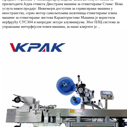
прилагодити Једна етикета Двострана машина за етикетирање Стање: Нова
услуга након продаје: Инжењери доступни за сервисирање машина у
иностранству, серво мотор самољепљива налепница етикетирање плана
машине за етикетирање листова Карактеристике Машина је користила
нерђајућу СУС304 и напредне легуре алуминијума. Због ПЛЦ система за
управљање интерфејсом човек-машина, за наше клијенте је ...