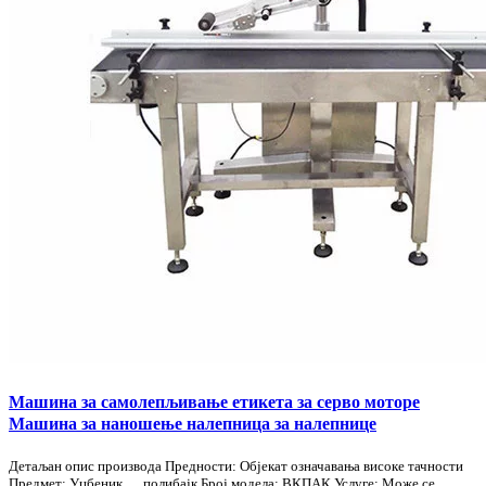
Машина за самолепљивање етикета за серво моторе
Машина за наношење налепница за налепнице
Детаљан опис производа Предности: Објекат означавања високе тачности
Предмет: Уџбеник ， полибајк Број модела: ВКПАК Услуге: Може се