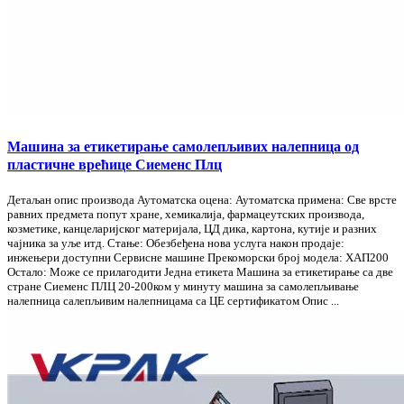
Машина за етикетирање самолепљивих налепница од
пластичне врећице Сиеменс Плц
Детаљан опис производа Аутоматска оцена: Аутоматска примена: Све врсте
равних предмета попут хране, хемикалија, фармацеутских производа,
козметике, канцеларијског материјала, ЦД дика, картона, кутије и разних
чајника за уље итд. Стање: Обезбеђена нова услуга након продаје:
инжењери доступни Сервисне машине Прекоморски број модела: ХАП200
Остало: Може се прилагодити Једна етикета Машина за етикетирање са две
стране Сиеменс ПЛЦ 20-200ком у минуту машина за самолепљивање
налепница салепљивим налепницама са ЦЕ сертификатом Опис ...