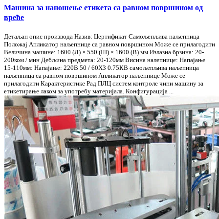
Машина за наношење етикета са равном површином од
вреће
Детаљан опис производа Назив: Цертификат Самољепљива наљепница
Положај Апликатор наљепнице са равном површином Може се прилагодити
Величина машине: 1600 (Л) × 550 (Ш) × 1600 (В) мм Излазна брзина: 20-
200ком / мин Дебљина предмета: 20-120мм Висина налепнице: Напајање
15-110мм: Напајање: 220В 50 / 60ХЗ 0.75КВ самољепљива наљепница
наљепница са равном површином Апликатор наљепнице Може се
прилагодити Карактеристике Рад ПЛЦ систем контроле чини машину за
етикетирање лаком за употребу материјала. Конфигурација ...