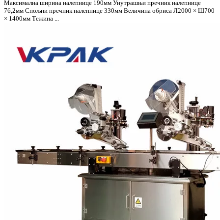
Максимална ширина налепнице 190мм Унутрашњи пречник налепнице
76,2мм Спољни пречник налепнице 330мм Величина обриса Л2000 × Ш700
× 1400мм Тежина ...