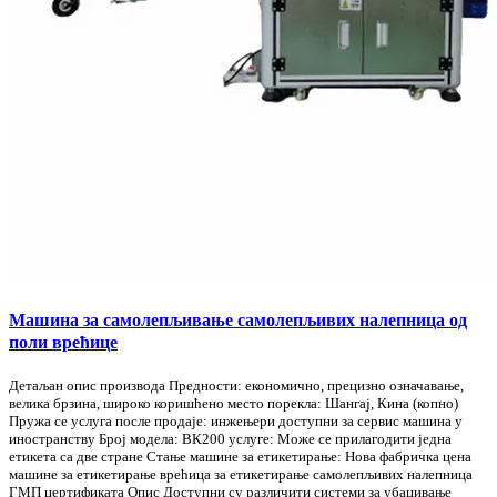
Машина за самолепљивање самолепљивих налепница од
поли врећице
Детаљан опис производа Предности: економично, прецизно означавање,
велика брзина, широко коришћено место порекла: Шангај, Кина (копно)
Пружа се услуга после продаје: инжењери доступни за сервис машина у
иностранству Број модела: ВК200 услуге: Може се прилагодити једна
етикета са две стране Стање машине за етикетирање: Нова фабричка цена
машине за етикетирање врећица за етикетирање самолепљивих налепница
ГМП цертификата Опис Доступни су различити системи за убацивање