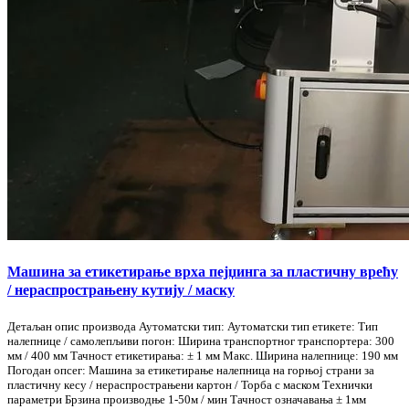
Машина за етикетирање врха пејџинга за пластичну врећу
/ нераспрострањену кутију / маску
Детаљан опис производа Аутоматски тип: Аутоматски тип етикете: Тип
налепнице / самолепљиви погон: Ширина транспортног транспортера: 300
мм / 400 мм Тачност етикетирања: ± 1 мм Макс. Ширина налепнице: 190 мм
Погодан опсег: Машина за етикетирање налепница на горњој страни за
пластичну кесу / нераспрострањени картон / Торба с маском Технички
параметри Брзина производње 1-50м / мин Тачност означавања ± 1мм