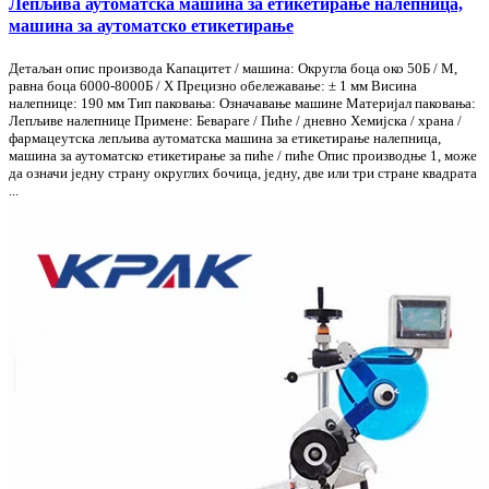
Лепљива аутоматска машина за етикетирање налепница,
машина за аутоматско етикетирање
Детаљан опис производа Капацитет / машина: Округла боца око 50Б / М,
равна боца 6000-8000Б / Х Прецизно обележавање: ± 1 мм Висина
налепнице: 190 мм Тип паковања: Означавање машине Материјал паковања:
Лепљиве налепнице Примене: Бевараге / Пиће / дневно Хемијска / храна /
фармацеутска лепљива аутоматска машина за етикетирање налепница,
машина за аутоматско етикетирање за пиће / пиће Опис производње 1, може
да означи једну страну округлих бочица, једну, две или три стране квадрата
...