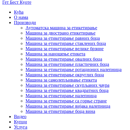
Гет Бест Куоте
Кућа
О нама
Производи
Аутоматска машина за етикетирање
Машина за двострано етикетирање
Машина за етикетирање равних боца
Машина за етикетирање стаклених боца
Машина за етикетирање велике брзине
Машина за наношење етикета
Машина за етикетирање овалних боца
Машина за етикетирање пластичних боца
Машина за етикетирање ротационих налепница
Машина за етикетирање округлих боца
Машина за самолепљивање етикета
Машина за етикетирање скупљаних чаура
Машина за етикетирање квадратних боца
Машина за етикетирање налепница
Машина за етикетирање са горње стране
Машина за етикетирање вијака налепница
Машина за етикетирање боца вина
Видео
Купци
Услуга