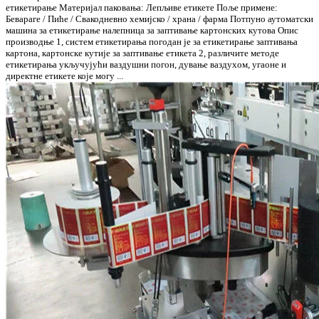
етикетирање Материјал паковања: Лепљиве етикете Поље примене:
Бевараге / Пиће / Свакодневно хемијско / храна / фарма Потпуно аутоматски
машина за етикетирање налепница за заптивање картонских кутова Опис
производње 1, систем етикетирања погодан је за етикетирање заптивања
картона, картонске кутије за заптивање етикета 2, различите методе
етикетирања укључујући ваздушни погон, дување ваздухом, угаоне и
директне етикете које могу ...