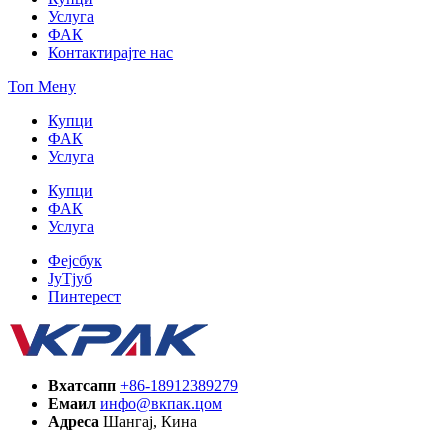
Услуга
ФАК
Контактирајте нас
Топ Мену
Купци
ФАК
Услуга
Купци
ФАК
Услуга
Фејсбук
ЈуТјуб
Пинтерест
Вхатсапп
+86-18912389279
Емаил
инфо@вкпак.цом
Адреса
Шангај, Кина