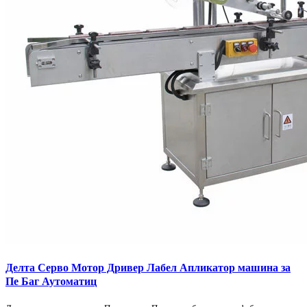
Делта Серво Мотор Дривер Лабел Апликатор машина за
Пе Баг Аутоматиц