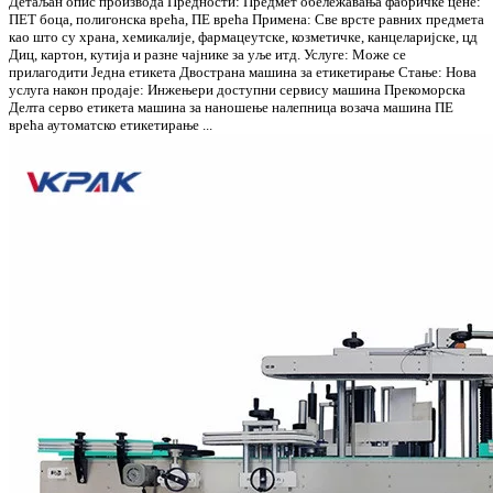
Детаљан опис производа Предности: Предмет обележавања фабричке цене:
ПЕТ боца, полигонска врећа, ПЕ врећа Примена: Све врсте равних предмета
као што су храна, хемикалије, фармацеутске, козметичке, канцеларијске, цд
Диц, картон, кутија и разне чајнике за уље итд. Услуге: Може се
прилагодити Једна етикета Двострана машина за етикетирање Стање: Нова
услуга након продаје: Инжењери доступни сервису машина Прекоморска
Делта серво етикета машина за наношење налепница возача машина ПЕ
врећа аутоматско етикетирање ...