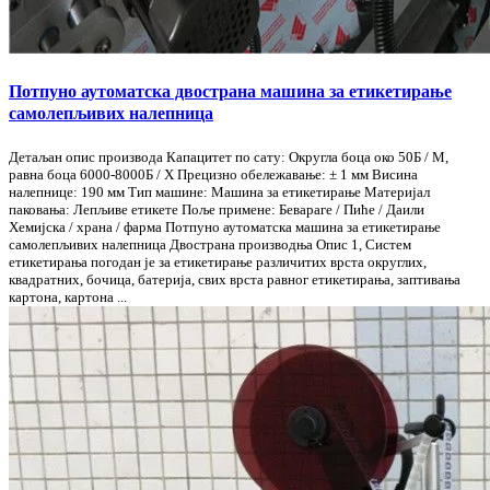
Потпуно аутоматска двострана машина за етикетирање
самолепљивих налепница
Детаљан опис производа Капацитет по сату: Округла боца око 50Б / М,
равна боца 6000-8000Б / Х Прецизно обележавање: ± 1 мм Висина
налепнице: 190 мм Тип машине: Машина за етикетирање Материјал
паковања: Лепљиве етикете Поље примене: Бевараге / Пиће / Даили
Хемијска / храна / фарма Потпуно аутоматска машина за етикетирање
самолепљивих налепница Двострана производња Опис 1, Систем
етикетирања погодан је за етикетирање различитих врста округлих,
квадратних, бочица, батерија, свих врста равног етикетирања, заптивања
картона, картона ...