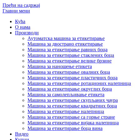
Пређи на садржај
Главни мени
Кућа
О нама
Производи
Аутоматска машина за етикетирање
Машина за двострано етикетирање
Машина за етикетирање равних боца
Машина за етикетирање стаклених боца
Машина за етикетирање велике брзине
Машина за наношење етикета
Машина за етикетирање овалних боца
Машина за етикетирање пластичних боца
Машина за етикетирање ротационих налепница
Машина за етикетирање округлих боца
Машина за самолепљивање етикета
Машина за етикетирање скупљаних чаура
Машина за етикетирање квадратних боца
Машина за етикетирање налепница
Машина за етикетирање са горње стране
Машина за етикетирање вијака налепница
Машина за етикетирање боца вина
Видео
Купци