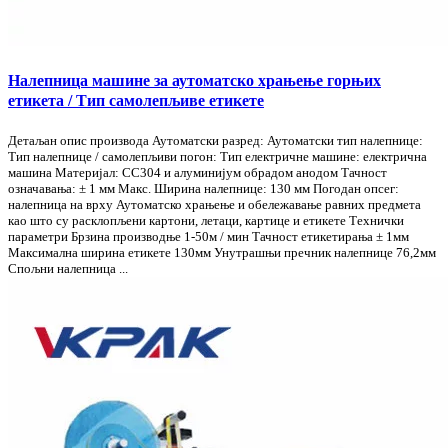
Налепница машине за аутоматско храњење горњих
етикета / Тип самолепљиве етикете
Детаљан опис производа Аутоматски разред: Аутоматски тип налепнице:
Тип налепнице / самолепљиви погон: Тип електричне машине: електрична
машина Материјал: СС304 и алуминијум обрадом анодом Тачност
означавања: ± 1 мм Макс. Ширина налепнице: 130 мм Погодан опсег:
налепница на врху Аутоматско храњење и обележавање равних предмета
као што су расклопљени картони, летаци, картице и етикете Технички
параметри Брзина производње 1-50м / мин Тачност етикетирања ± 1мм
Максимална ширина етикете 130мм Унутрашњи пречник налепнице 76,2мм
Спољни налепница ...