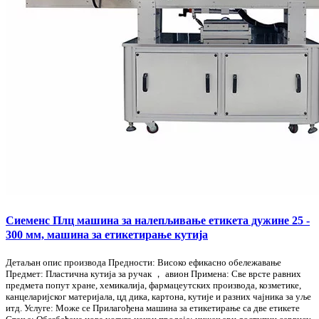
Сиеменс Плц машина за налепљивање етикета дужине 25 -
300 мм, машина за етикетирање кутија
Детаљан опис производа Предности: Високо ефикасно обележавање
Предмет: Пластична кутија за ручак ， авион Примена: Све врсте равних
предмета попут хране, хемикалија, фармацеутских производа, козметике,
канцеларијског материјала, цд дика, картона, кутије и разних чајника за уље
итд. Услуге: Може се Прилагођена машина за етикетирање са две етикете