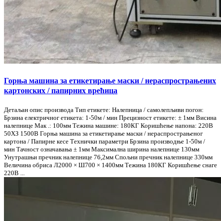
Горња машина за етикетирање маски / нераспрострањених
картонских / папирних врећица
Детаљан опис производа Тип етикете: Налепница / самолепљиви погон:
Брзина електричног етикета: 1-50м / мин Прецизност етикете: ± 1мм Висина
налепнице Мак .: 100мм Тежина машине: 180КГ Коришћење напона: 220В
50ХЗ 1500В Горња машина за етикетирање маски / нераспрострањеног
картона / Папирне кесе Технички параметри Брзина производње 1-50м /
мин Тачност означавања ± 1мм Максимална ширина налепнице 130мм
Унутрашњи пречник налепнице 76,2мм Спољни пречник налепнице 330мм
Величина обриса Л2000 × Ш700 × 1400мм Тежина 180КГ Коришћење снаге
220В ...