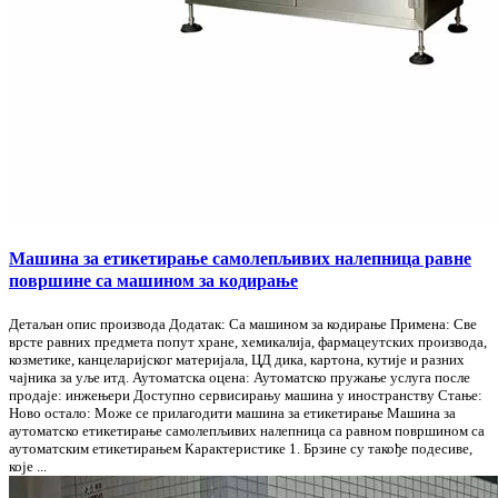
Машина за етикетирање самолепљивих налепница равне
површине са машином за кодирање
Детаљан опис производа Додатак: Са машином за кодирање Примена: Све
врсте равних предмета попут хране, хемикалија, фармацеутских производа,
козметике, канцеларијског материјала, ЦД дика, картона, кутије и разних
чајника за уље итд. Аутоматска оцена: Аутоматско пружање услуга после
продаје: инжењери Доступно сервисирању машина у иностранству Стање:
Ново остало: Може се прилагодити машина за етикетирање Машина за
аутоматско етикетирање самолепљивих налепница са равном површином са
аутоматским етикетирањем Карактеристике 1. Брзине су такође подесиве,
које ...