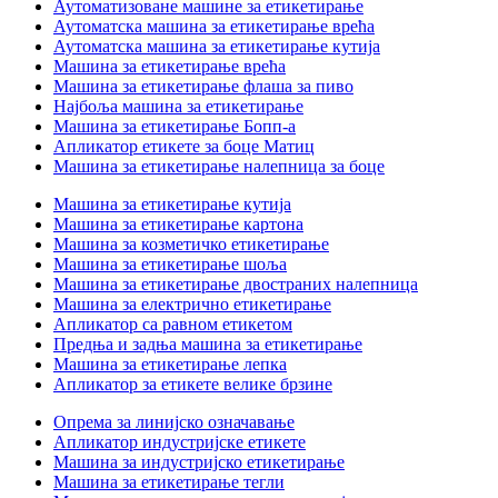
Аутоматизоване машине за етикетирање
Аутоматска машина за етикетирање врећа
Аутоматска машина за етикетирање кутија
Машина за етикетирање врећа
Машина за етикетирање флаша за пиво
Најбоља машина за етикетирање
Машина за етикетирање Бопп-а
Апликатор етикете за боце Матиц
Машина за етикетирање налепница за боце
Машина за етикетирање кутија
Машина за етикетирање картона
Машина за козметичко етикетирање
Машина за етикетирање шоља
Машина за етикетирање двостраних налепница
Машина за електрично етикетирање
Апликатор са равном етикетом
Предња и задња машина за етикетирање
Машина за етикетирање лепка
Апликатор за етикете велике брзине
Опрема за линијско означавање
Апликатор индустријске етикете
Машина за индустријско етикетирање
Машина за етикетирање тегли