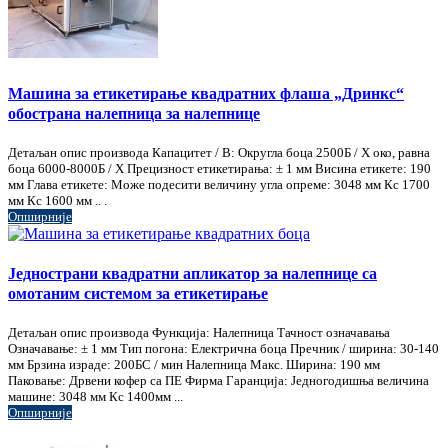
Машина за етикетирање квадратних флаша „Дринкс“
обострана налепница за налепнице
Детаљан опис производа Капацитет / В: Округла боца 2500Б / Х око, равна
боца 6000-8000Б / Х Прецизност етикетирања: ± 1 мм Висина етикете: 190
мм Глава етикете: Може подесити величину угла опреме: 3048 мм Кс 1700
мм Кс 1600 мм .. .
Опширније
Једнострани квадратни апликатор за налепнице са
омотаним системом за етикетирање
Детаљан опис производа Функција: Налепница Тачност означавања
Означавање: ± 1 мм Тип погона: Електрична боца Пречник / ширина: 30-140
мм Брзина израде: 200БС / мин Налепница Макс. Ширина: 190 мм
Паковање: Дрвени кофер са ПЕ Фирма Гаранција: Једногодишња величина
машине: 3048 мм Кс 1400мм ...
Опширније