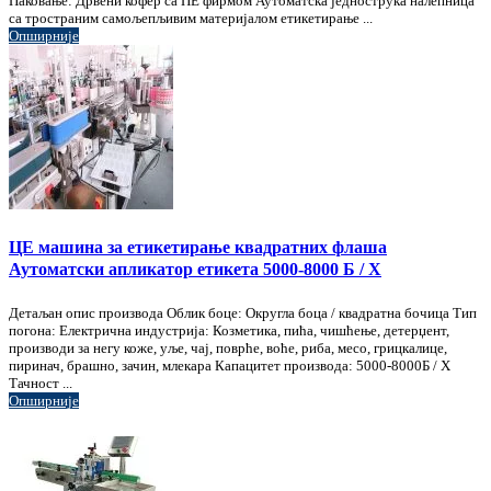
Паковање: Дрвени кофер са ПЕ фирмом Аутоматска једнострука налепница
са тространим самољепљивим материјалом етикетирање ...
Опширније
ЦЕ машина за етикетирање квадратних флаша
Аутоматски апликатор етикета 5000-8000 Б / Х
Детаљан опис производа Облик боце: Округла боца / квадратна бочица Тип
погона: Електрична индустрија: Козметика, пића, чишћење, детерџент,
производи за негу коже, уље, чај, поврће, воће, риба, месо, грицкалице,
пиринач, брашно, зачин, млекара Капацитет производа: 5000-8000Б / Х
Тачност ...
Опширније