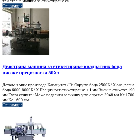
три стране машина за етикетирање са. ..
Опширније
Двострана машина за етикетирање квадратних боца
високе прецизности 50Хз
Детаљан опис производа Капацитет / В: Округла боца 2500Б / Х око, равна
боца 6000-8000Б / Х Прецизност етикетирања: ± 1 мм Висина етикете: 190
мм Глава етикете: Може подесити величину угла опреме: 3048 мм Кс 1700
мм Кс 1600 мм .. .
Опширније