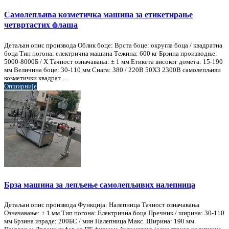
Самолепљива козметичка машина за етикетирање
четвртастих флаша
Детаљан опис производа Облик боце: Врста боце: округла боца / квадратна
боца Тип погона: електрична машина Тежина: 600 кг Брзина производње:
5000-8000Б / Х Тачност означавања: ± 1 мм Етикета високог домета: 15-190
мм Величина боце: 30-110 мм Снага: 380 / 220В 50ХЗ 2300В самолепљиви
козметички квадрат ...
Опширније
Брза машина за лепљење самолепљивих налепница
Детаљан опис производа Функција: Налепница Тачност означавања
Означавање: ± 1 мм Тип погона: Електрична боца Пречник / ширина: 30-110
мм Брзина израде: 200БС / мин Налепница Макс. Ширина: 190 мм