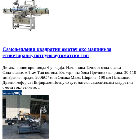
Самољепљиви квадратни омотач око машине за
етикетирање, потпуно аутоматски тип
Детаљан опис производа Функција: Налепница Тачност означавања
Означавање: ± 1 мм Тип погона: Електрична боца Пречник / ширина: 30-110
мм Брзина израде: 200БС / мин Ознака Макс. Ширина: 190 мм Паковање:
Дрвени кофер са ПЕ фирмом Потпуно аутоматски самолепљиви квадратни
омотач око етикете. ..
Опширније