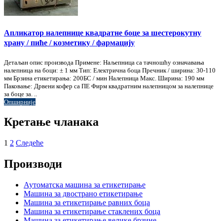
Апликатор налепнице квадратне боце за шестерокутну
храну / пиће / козметику / фармацију
Детаљан опис производа Примене: Наљепница са тачношћу означавања
налепница на боци: ± 1 мм Тип: Електрична боца Пречник / ширина: 30-110
мм Брзина етикетирања: 200БС / мин Налепница Макс. Ширина: 190 мм
Паковање: Дрвени кофер са ПЕ Фирм квадратним налепницом за налепнице
за боце за. ..
Опширније
Кретање чланака
1
2
Следеће
Производи
Аутоматска машина за етикетирање
Машина за двострано етикетирање
Машина за етикетирање равних боца
Машина за етикетирање стаклених боца
Машина за етикетирање велике брзине