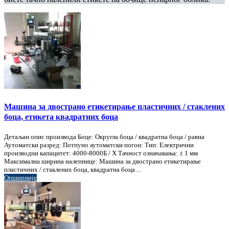
Машина за двострано етикетирање пластичних / стаклених
боца, етикета квадратних боца
Детаљан опис производа Боце: Округла боца / квадратна боца / равна
Аутоматски разред: Потпуно аутоматски погон: Тип: Електрични
производни капацитет: 4000-8000Б / Х Тачност означавања: ± 1 мм
Максимална ширина налепнице: Машина за двострано етикетирање
пластичних / стаклених боца, квадратна боца ...
Опширније