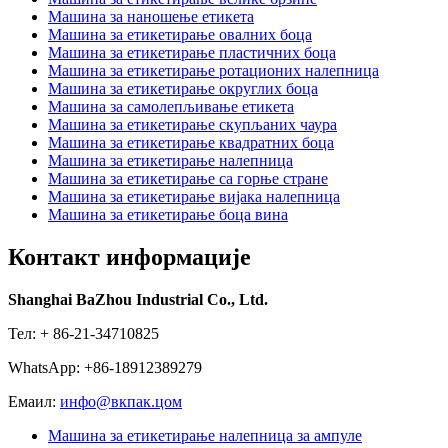
Машина за наношење етикета
Машина за етикетирање овалних боца
Машина за етикетирање пластичних боца
Машина за етикетирање ротационих налепница
Машина за етикетирање округлих боца
Машина за самолепљивање етикета
Машина за етикетирање скупљаних чаура
Машина за етикетирање квадратних боца
Машина за етикетирање налепница
Машина за етикетирање са горње стране
Машина за етикетирање вијака налепница
Машина за етикетирање боца вина
Контакт информације
Shanghai BaZhou Industrial Co., Ltd.
Тел: + 86-21-34710825
WhatsApp: +86-18912389279
Емаил:
инфо@вкпак.цом
Машина за етикетирање налепница за ампуле