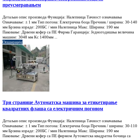
преусмеравањем
Детаљан опис производа Функција: Налепница Тачност означавања
Означавање: ± 1 мм Тип погона: Електрична боца Пречник / ширина: 30-140
мм Брзина израде: 200БС / мин Налепница Макс. Ширина: 190 мм
Паковање: Дрвени кофер са ПЕ Фирма Гаранција: Једногодишња величина
машине: 3048 мм Кс 1400мм ...
Опширније
Три странице Аутоматска машина за етикетирање
квадратних флаша са електричним погоном
Детаљан опис производа Функција: Налепница Тачност означавања
Означавање: ± 1 мм Тип погона: Електрична боца Пречник / ширина: 30-110
мм Брзина израде: 200БС / мин Налепница Макс. Ширина: 190 мм
Паковање: Дрвени кофер са ПЕ фирмом Аутоматска квадратна бочица са