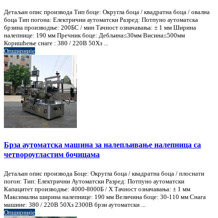
Детаљан опис производа Тип боце: Округла боца / квадратна боца / овална
боца Тип погона: Електрични аутоматски Разред: Потпуно аутоматска
брзина производње: 200БС / мин Тачност означавања: ± 1 мм Ширина
налепнице: 190 мм Пречник боце: Дебљина≤30мм Висина≤500мм
Коришћење снаге : 380 / 220В 50Хз ...
Опширније
Брза аутоматска машина за налепљивање налепница са
четвороугластим бочицама
Детаљан опис производа Боце: Округла боца / квадратна боца / плоснати
погон: Тип: Електрични Аутоматски Разред: Потпуно аутоматски
Капацитет производње: 4000-8000Б / Х Тачност означавања: ± 1 мм
Максимална ширина налепнице: 190 мм Величина боце: 30-110 мм Снага
машине: 380 / 220В 50Хз 2300В брзи аутоматски ...
Опширније