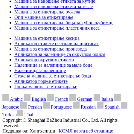
Машина за наношење етикета за кутије
Машина за наношење етикета за тегле
Машина за етикетирање ружева
Опп машина за етикетирање
Машина за етикетирање боца за кућне љубимце
Машина за етикетирање пластичних кеса
Машина за етикетирање кесица
Апликатор етикете осетљив на притисак
Машина за етикетирање производа
Апликатор за налепнице са округлом боцом
Апликатор округлих етикета
Налепница за налепнице за мале боце
Налепница за налепнице
Сужена машина за етикетирање боца
Апликатор горње етикете
Горња машина за етикетирање
Arabic
English
French
German
Italian
Japanese
Persian
Portuguese
Russian
Spanish
Turkish
Thai
Copyright © Shanghai BaZhou Industrial Co., Ltd. All rights
reserved.
Подршка од: Хангхенг.цц |
КСМЛ карта веб странице