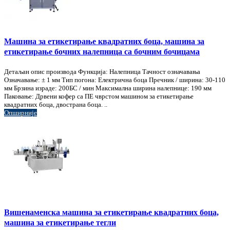
Машина за етикетирање квадратних боца, машина за
етикетирање бочних налепница са бочним бочицама
Детаљан опис производа Функција: Налепница Тачност означавања
Означавање: ± 1 мм Тип погона: Електрична боца Пречник / ширина: 30-110
мм Брзина израде: 200БС / мин Максимална ширина налепнице: 190 мм
Паковање: Дрвени кофер са ПЕ чврстом машином за етикетирање
квадратних боца, двострана боца. ..
Опширније
Вишенаменска машина за етикетирање квадратних боца,
машина за етикетирање тегли