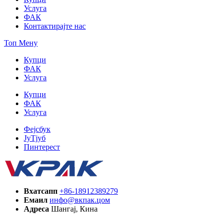
Услуга
ФАК
Контактирајте нас
Топ Мену
Купци
ФАК
Услуга
Купци
ФАК
Услуга
Фејсбук
ЈуТјуб
Пинтерест
Вхатсапп
+86-18912389279
Емаил
инфо@вкпак.цом
Адреса
Шангај, Кина