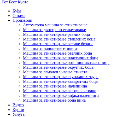
Гет Бест Куоте
Кућа
О нама
Производи
Аутоматска машина за етикетирање
Машина за двострано етикетирање
Машина за етикетирање равних боца
Машина за етикетирање стаклених боца
Машина за етикетирање велике брзине
Машина за наношење етикета
Машина за етикетирање овалних боца
Машина за етикетирање пластичних боца
Машина за етикетирање ротационих налепница
Машина за етикетирање округлих боца
Машина за самолепљивање етикета
Машина за етикетирање скупљаних чаура
Машина за етикетирање квадратних боца
Машина за етикетирање налепница
Машина за етикетирање са горње стране
Машина за етикетирање вијака налепница
Машина за етикетирање боца вина
Видео
Купци
Услуга