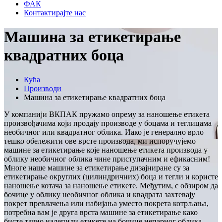
ФАК
Контактирајте нас
Машина за етикетирање
квадратних боца
Кућа
Производи
Машина за етикетирање квадратних боца
У компанији ВКПАК пружамо опрему за наношење етикета
произвођачима који продају производе у боцама и теглицама
необичног или квадратног облика. Иако је генерално врло
тешко обележити ове врсте производа, ми испоручујемо
машине за етикетирање које наношење етикета производа у
облику необичног облика чине приступачним и ефикасним!
Многе наше машине за етикетирање дизајниране су за
етикетирање округлих (цилиндричних) боца и тегли и користе
наношење котача за наношење етикете. Међутим, с обзиром да
бочице у облику необичног облика и квадрата захтевају
покрет превлачења или набијања уместо покрета котрљања,
потребна вам је друга врста машине за етикетирање како
бисте тачно налепили етикете на бочице непарног облика.