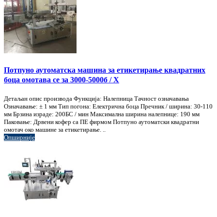
Потпуно аутоматска машина за етикетирање квадратних
боца омотава се за 3000-5000б / Х
Детаљан опис производа Функција: Налепница Тачност означавања
Означавање: ± 1 мм Тип погона: Електрична боца Пречник / ширина: 30-110
мм Брзина израде: 200БС / мин Максимална ширина налепнице: 190 мм
Паковање: Дрвени кофер са ПЕ фирмом Потпуно аутоматски квадратни
омотач око машине за етикетирање. ..
Опширније