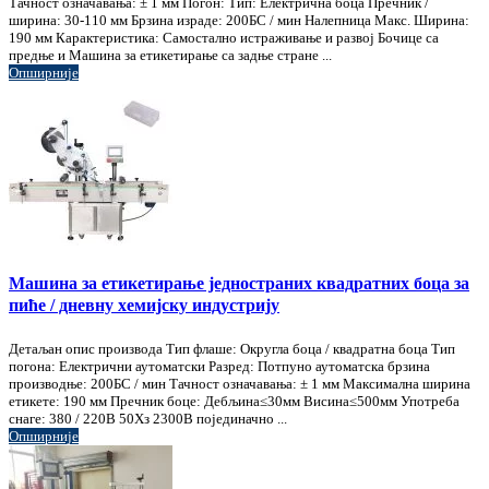
Тачност означавања: ± 1 мм Погон: Тип: Електрична боца Пречник /
ширина: 30-110 мм Брзина израде: 200БС / мин Налепница Макс. Ширина:
190 мм Карактеристика: Самостално истраживање и развој Бочице са
предње и Машина за етикетирање са задње стране ...
Опширније
Машина за етикетирање једностраних квадратних боца за
пиће / дневну хемијску индустрију
Детаљан опис производа Тип флаше: Округла боца / квадратна боца Тип
погона: Електрични аутоматски Разред: Потпуно аутоматска брзина
производње: 200БС / мин Тачност означавања: ± 1 мм Максимална ширина
етикете: 190 мм Пречник боце: Дебљина≤30мм Висина≤500мм Употреба
снаге: 380 / 220В 50Хз 2300В појединачно ...
Опширније