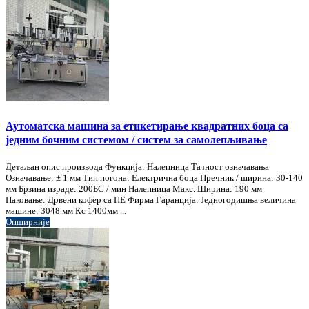
Аутоматска машина за етикетирање квадратних боца са
једним бочним системом / систем за самолепљивање
Детаљан опис производа Функција: Налепница Тачност означавања
Означавање: ± 1 мм Тип погона: Електрична боца Пречник / ширина: 30-140
мм Брзина израде: 200БС / мин Налепница Макс. Ширина: 190 мм
Паковање: Дрвени кофер са ПЕ Фирма Гаранција: Једногодишња величина
машине: 3048 мм Кс 1400мм ...
Опширније