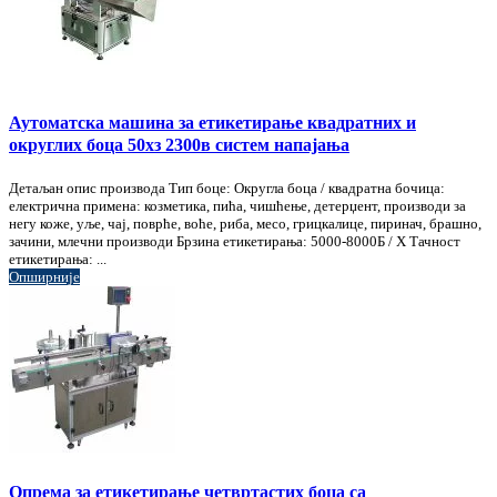
Аутоматска машина за етикетирање квадратних и
округлих боца 50хз 2300в систем напајања
Детаљан опис производа Тип боце: Округла боца / квадратна бочица:
електрична примена: козметика, пића, чишћење, детерџент, производи за
негу коже, уље, чај, поврће, воће, риба, месо, грицкалице, пиринач, брашно,
зачини, млечни производи Брзина етикетирања: 5000-8000Б / Х Тачност
етикетирања: ...
Опширније
Опрема за етикетирање четвртастих боца са