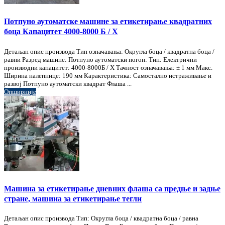
Потпуно аутоматске машине за етикетирање квадратних
боца Капацитет 4000-8000 Б / Х
Детаљан опис производа Тип означавања: Округла боца / квадратна боца /
равни Разред машине: Потпуно аутоматски погон: Тип: Електрични
производни капацитет: 4000-8000Б / Х Тачност означавања: ± 1 мм Макс.
Ширина налепнице: 190 мм Карактеристика: Самостално истраживање и
развој Потпуно аутоматски квадрат Флаша ...
Опширније
Машина за етикетирање дневних флаша са предње и задње
стране, машина за етикетирање тегли
Детаљан опис производа Тип: Округла боца / квадратна боца / равна