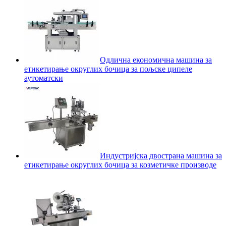
Одлична економична машина за
етикетирање округлих бочица за пољске ципеле
аутоматски
Индустријска двострана машина за
етикетирање округлих бочица за козметичке производе