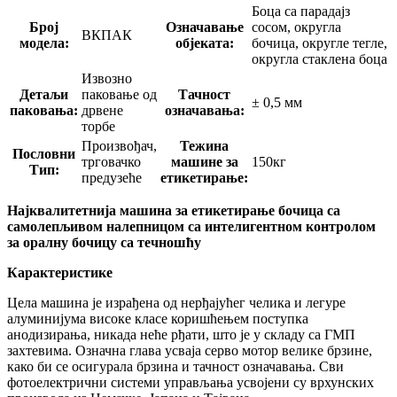
Боца са парадајз
Број
Означавање
сосом, округла
ВКПАК
модела:
објеката:
бочица, округле тегле,
округла стаклена боца
Извозно
Детаљи
паковање од
Тачност
± 0,5 мм
паковања:
дрвене
означавања:
торбе
Произвођач,
Тежина
Пословни
трговачко
машине за
150кг
Тип:
предузеће
етикетирање:
Најквалитетнија машина за етикетирање бочица са
самолепљивом налепницом са интелигентном контролом
за оралну бочицу са течношћу
Карактеристике
Цела машина је израђена од нерђајућег челика и легуре
алуминијума високе класе коришћењем поступка
анодизирања, никада неће рђати, што је у складу са ГМП
захтевима. Означна глава усваја серво мотор велике брзине,
како би се осигурала брзина и тачност означавања. Сви
фотоелектрични системи управљања усвојени су врхунских