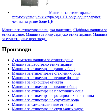
Машина за етикетирање
термоскупљајућих чаура од ПЕТ боце од нерђајућег
челика за разне боце ЦЕ
Машина за етикетирање вијака налепница
Најбоља машина за
етикетирање
,
Машина за индустријско етикетирање
,
Машина
за етикетирање производа
Производи
Аутоматска машина за етикетирање
Машина за двострано етикетирање
Машина за етикетирање равних боца
Машина за етикетирање стаклених боца
Машина за етикетирање велике брзине
Машина за наношење етикета
Машина за етикетирање овалних боца
Машина за етикетирање пластичних боца
Машина за етикетирање ротационих налепница
Машина за етикетирање округлих боца
Машина за самолепљивање етикета
Машина за етикетирање скупљаних чаура