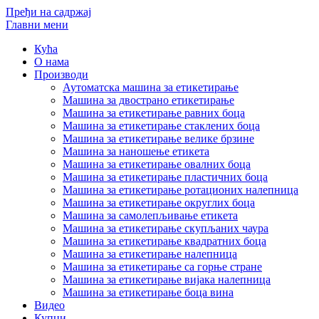
Пређи на садржај
Главни мени
Кућа
О нама
Производи
Аутоматска машина за етикетирање
Машина за двострано етикетирање
Машина за етикетирање равних боца
Машина за етикетирање стаклених боца
Машина за етикетирање велике брзине
Машина за наношење етикета
Машина за етикетирање овалних боца
Машина за етикетирање пластичних боца
Машина за етикетирање ротационих налепница
Машина за етикетирање округлих боца
Машина за самолепљивање етикета
Машина за етикетирање скупљаних чаура
Машина за етикетирање квадратних боца
Машина за етикетирање налепница
Машина за етикетирање са горње стране
Машина за етикетирање вијака налепница
Машина за етикетирање боца вина
Видео
Купци