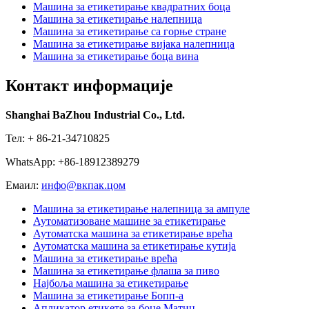
Машина за етикетирање квадратних боца
Машина за етикетирање налепница
Машина за етикетирање са горње стране
Машина за етикетирање вијака налепница
Машина за етикетирање боца вина
Контакт информације
Shanghai BaZhou Industrial Co., Ltd.
Тел: + 86-21-34710825
WhatsApp: +86-18912389279
Емаил:
инфо@вкпак.цом
Машина за етикетирање налепница за ампуле
Аутоматизоване машине за етикетирање
Аутоматска машина за етикетирање врећа
Аутоматска машина за етикетирање кутија
Машина за етикетирање врећа
Машина за етикетирање флаша за пиво
Најбоља машина за етикетирање
Машина за етикетирање Бопп-а
Апликатор етикете за боце Матиц