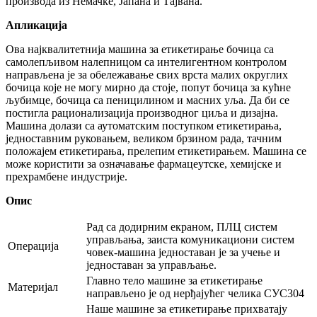
производа из Немачке, Јапана и Тајвана.
Апликација
Ова најквалитетнија машина за етикетирање бочица са
самолепљивом налепницом са интелигентном контролом
направљена је за обележавање свих врста малих округлих
бочица које не могу мирно да стоје, попут бочица за кућне
љубимце, бочица са пеницилином и масних уља. Да би се
постигла рационализација производног циља и дизајна.
Машина долази са аутоматским поступком етикетирања,
једноставним руковањем, великом брзином рада, тачним
положајем етикетирања, прелепим етикетирањем. Машина се
може користити за означавање фармацеутске, хемијске и
прехрамбене индустрије.
Опис
Рад са додирним екраном, ПЛЦ систем
управљања, заиста комуникациони систем
Операција
човек-машина једноставан је за учење и
једноставан за управљање.
Главно тело машине за етикетирање
Материјал
направљено је од нерђајућег челика СУС304
Наше машине за етикетирање прихватају