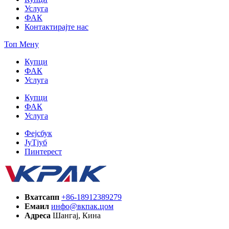
Услуга
ФАК
Контактирајте нас
Топ Мену
Купци
ФАК
Услуга
Купци
ФАК
Услуга
Фејсбук
ЈуТјуб
Пинтерест
Вхатсапп
+86-18912389279
Емаил
инфо@вкпак.цом
Адреса
Шангај, Кина