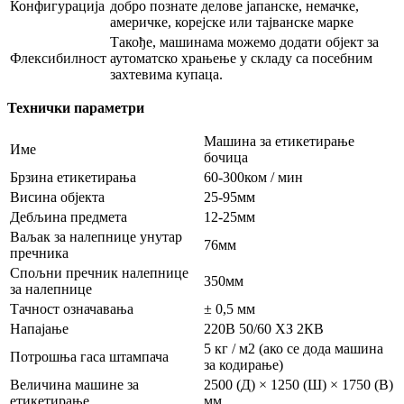
Конфигурација
добро познате делове јапанске, немачке,
америчке, корејске или тајванске марке
Такође, машинама можемо додати објект за
Флексибилност
аутоматско храњење у складу са посебним
захтевима купаца.
Технички параметри
Машина за етикетирање
Име
бочица
Брзина етикетирања
60-300ком / мин
Висина објекта
25-95мм
Дебљина предмета
12-25мм
Ваљак за налепнице унутар
76мм
пречника
Спољни пречник налепнице
350мм
за налепнице
Тачност означавања
± 0,5 мм
Напајање
220В 50/60 ХЗ 2КВ
5 кг / м2 (ако се дода машина
Потрошња гаса штампача
за кодирање)
Величина машине за
2500 (Д) × 1250 (Ш) × 1750 (В)
етикетирање
мм