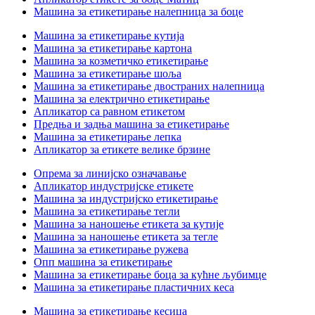
Машина за етикетирање налепница за боце
Машина за етикетирање кутија
Машина за етикетирање картона
Машина за козметичко етикетирање
Машина за етикетирање шоља
Машина за етикетирање двостраних налепница
Машина за електрично етикетирање
Апликатор са равном етикетом
Предња и задња машина за етикетирање
Машина за етикетирање лепка
Апликатор за етикете велике брзине
Опрема за линијско означавање
Апликатор индустријске етикете
Машина за индустријско етикетирање
Машина за етикетирање тегли
Машина за наношење етикета за кутије
Машина за наношење етикета за тегле
Машина за етикетирање ружева
Опп машина за етикетирање
Машина за етикетирање боца за кућне љубимце
Машина за етикетирање пластичних кеса
Машина за етикетирање кесица