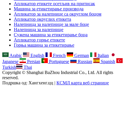
Апликатор етикете осетљив на притисак
Машина за етикетирање производа
Апликатор за налепнице са округлом боцом
Апликатор округлих етикета
Налепница за налепнице за мале боце
Налепница за налепнице
Сужена машина за етикетирање боца
Апликатор горње етикете
Горња машина за етикетирање
Arabic
English
French
German
Italian
Japanese
Persian
Portuguese
Russian
Spanish
Turkish
Thai
Copyright © Shanghai BaZhou Industrial Co., Ltd. All rights
reserved.
Подршка од: Хангхенг.цц |
КСМЛ карта веб странице