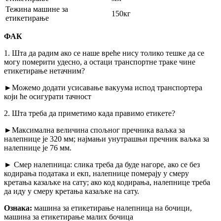
Тежина машине за
150кг
етикетирање
ФАК
1. Шта да радим ако се наше вреће нису толико тешке да се
могу померити удесно, а остаци транспортне траке чине
етикетирање нетачним?
►Можемо додати усисавање вакуума испод транспортера
који ће осигурати тачност
2. Шта треба да приметимо када правимо етикете?
►Максимална величина спољног пречника ваљка за
налепнице је 320 мм; најмањи унутрашњи пречник ваљка за
налепнице је 76 мм.
► Смер налепница: слика треба да буде нагоре, ако се без
кодирања података и екп, налепнице померају у смеру
кретања казаљке на сату; ако код кодирања, налепнице треба
да иду у смеру кретања казаљке на сату.
Ознака:
машина за етикетирање налепница на бочици,
машина за етикетирање малих бочица