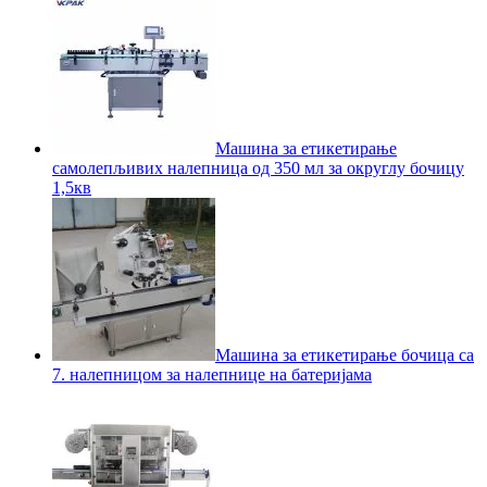
Машина за етикетирање
самолепљивих налепница од 350 мл за округлу бочицу
1,5кв
Машина за етикетирање бочица са
7. налепницом за налепнице на батеријама