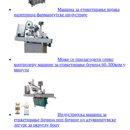
Машина за етикетирање вијака
налепница фармацеутске индустрије
Може се прилагодити серво
контролеру машине за етикетирање бочица 60-300ком у
минути
Индустријска машина за
етикетирање бочица опп бочице од алуминијумске
легуре за округлу боцу