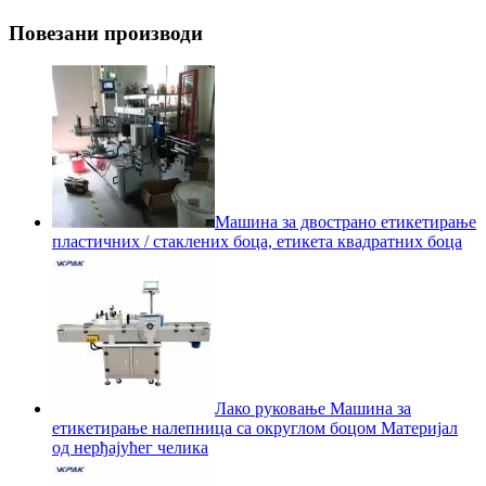
Повезани производи
Машина за двострано етикетирање
пластичних / стаклених боца, етикета квадратних боца
Лако руковање Машина за
етикетирање налепница са округлом боцом Материјал
од нерђајућег челика