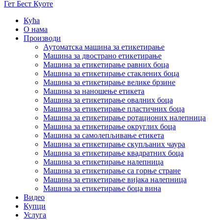
Гет Бест Куоте
Кућа
О нама
Производи
Аутоматска машина за етикетирање
Машина за двострано етикетирање
Машина за етикетирање равних боца
Машина за етикетирање стаклених боца
Машина за етикетирање велике брзине
Машина за наношење етикета
Машина за етикетирање овалних боца
Машина за етикетирање пластичних боца
Машина за етикетирање ротационих налепница
Машина за етикетирање округлих боца
Машина за самолепљивање етикета
Машина за етикетирање скупљаних чаура
Машина за етикетирање квадратних боца
Машина за етикетирање налепница
Машина за етикетирање са горње стране
Машина за етикетирање вијака налепница
Машина за етикетирање боца вина
Видео
Купци
Услуга