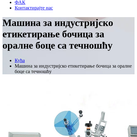
ФАК
Контактирајте нас
Машина за индустријско
етикетирање бочица за
оралне боце са течношћу
Кућа
Машина за индустријско етикетирање бочица за оралне
боце са течношћу