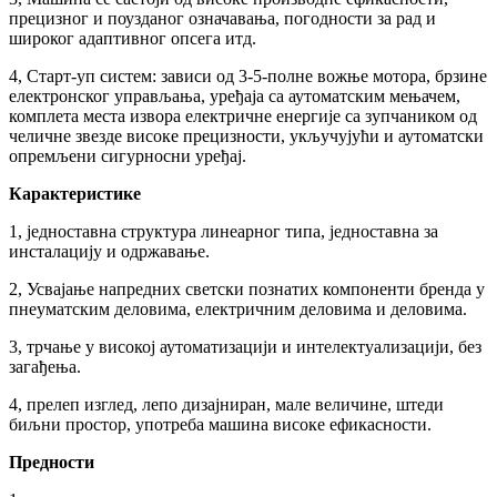
прецизног и поузданог означавања, погодности за рад и
широког адаптивног опсега итд.
4, Старт-уп систем: зависи од 3-5-полне вожње мотора, брзине
електронског управљања, уређаја са аутоматским мењачем,
комплета места извора електричне енергије са зупчаником од
челичне звезде високе прецизности, укључујући и аутоматски
опремљени сигурносни уређај.
Карактеристике
1, једноставна структура линеарног типа, једноставна за
инсталацију и одржавање.
2, Усвајање напредних светски познатих компоненти бренда у
пнеуматским деловима, електричним деловима и деловима.
3, трчање у високој аутоматизацији и интелектуализацији, без
загађења.
4, прелеп изглед, лепо дизајниран, мале величине, штеди
биљни простор, употреба машина високе ефикасности.
Предности