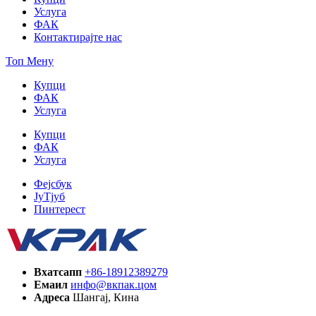
Услуга
ФАК
Контактирајте нас
Топ Мену
Купци
ФАК
Услуга
Купци
ФАК
Услуга
Фејсбук
ЈуТјуб
Пинтерест
Вхатсапп
+86-18912389279
Емаил
инфо@вкпак.цом
Адреса
Шангај, Кина