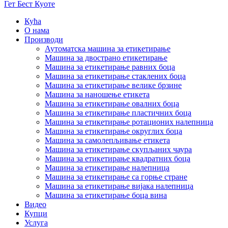
Гет Бест Куоте
Кућа
О нама
Производи
Аутоматска машина за етикетирање
Машина за двострано етикетирање
Машина за етикетирање равних боца
Машина за етикетирање стаклених боца
Машина за етикетирање велике брзине
Машина за наношење етикета
Машина за етикетирање овалних боца
Машина за етикетирање пластичних боца
Машина за етикетирање ротационих налепница
Машина за етикетирање округлих боца
Машина за самолепљивање етикета
Машина за етикетирање скупљаних чаура
Машина за етикетирање квадратних боца
Машина за етикетирање налепница
Машина за етикетирање са горње стране
Машина за етикетирање вијака налепница
Машина за етикетирање боца вина
Видео
Купци
Услуга