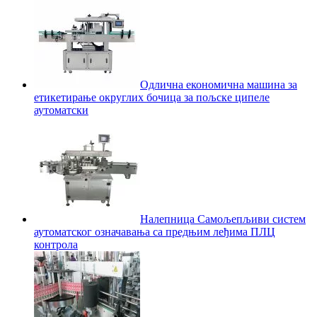
Одлична економична машина за
етикетирање округлих бочица за пољске ципеле
аутоматски
Налепница Самољепљиви систем
аутоматског означавања са предњим леђима ПЛЦ
контрола