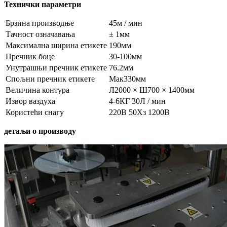
Технички параметри
Брзина производње
45м / мин
Тачност означавања
± 1мм
Максимална ширина етикете
190мм
Пречник боце
30-100мм
Унутрашњи пречник етикете
76.2мм
Спољни пречник етикете
Мак330мм
Величина контура
Л2000 × Ш700 × 1400мм
Извор ваздуха
4-6КГ 30Л / мин
Користећи снагу
220В 50Хз 1200В
детаљи о производу