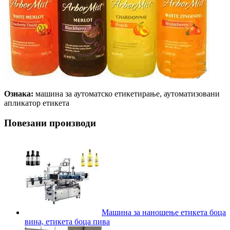
Ознака:
машина за аутоматско етикетирање, аутоматизовани
апликатор етикета
Повезани производи
Машина за наношење етикета боца
вина, етикета боца пива