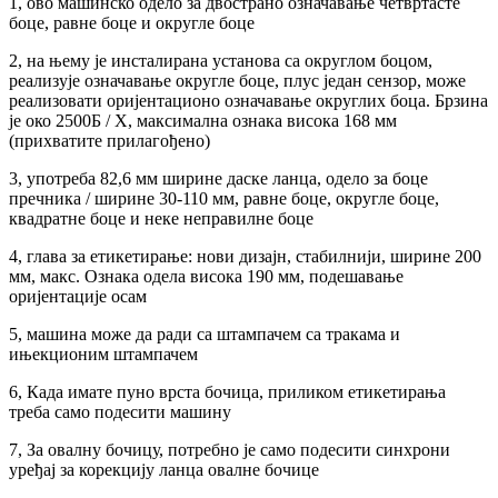
1, ово машинско одело за двострано означавање четвртасте
боце, равне боце и округле боце
2, на њему је инсталирана установа са округлом боцом,
реализује означавање округле боце, плус један сензор, може
реализовати оријентационо означавање округлих боца. Брзина
је око 2500Б / Х, максимална ознака висока 168 мм
(прихватите прилагођено)
3, употреба 82,6 мм ширине даске ланца, одело за боце
пречника / ширине 30-110 мм, равне боце, округле боце,
квадратне боце и неке неправилне боце
4, глава за етикетирање: нови дизајн, стабилнији, ширине 200
мм, макс. Ознака одела висока 190 мм, подешавање
оријентације осам
5, машина може да ради са штампачем са тракама и
ињекционим штампачем
6, Када имате пуно врста бочица, приликом етикетирања
треба само подесити машину
7, За овалну бочицу, потребно је само подесити синхрони
уређај за корекцију ланца овалне бочице