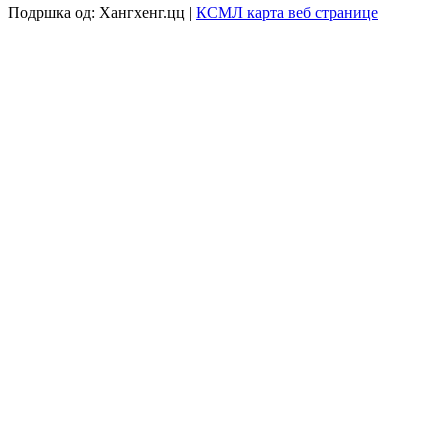
Подршка од: Хангхенг.цц |
КСМЛ карта веб странице