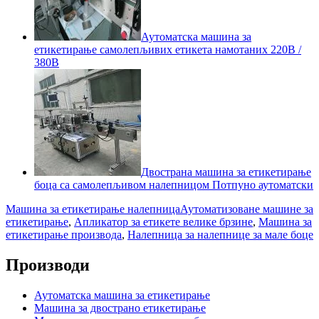
Аутоматска машина за
етикетирање самолепљивих етикета намотаних 220В /
380В
Двострана машина за етикетирање
боца са самолепљивом налепницом Потпуно аутоматски
Машина за етикетирање налепница
Аутоматизоване машине за
етикетирање
,
Апликатор за етикете велике брзине
,
Машина за
етикетирање производа
,
Налепница за налепнице за мале боце
Производи
Аутоматска машина за етикетирање
Машина за двострано етикетирање