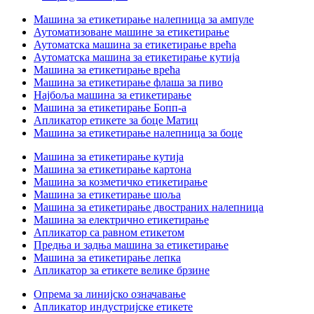
Машина за етикетирање налепница за ампуле
Аутоматизоване машине за етикетирање
Аутоматска машина за етикетирање врећа
Аутоматска машина за етикетирање кутија
Машина за етикетирање врећа
Машина за етикетирање флаша за пиво
Најбоља машина за етикетирање
Машина за етикетирање Бопп-а
Апликатор етикете за боце Матиц
Машина за етикетирање налепница за боце
Машина за етикетирање кутија
Машина за етикетирање картона
Машина за козметичко етикетирање
Машина за етикетирање шоља
Машина за етикетирање двостраних налепница
Машина за електрично етикетирање
Апликатор са равном етикетом
Предња и задња машина за етикетирање
Машина за етикетирање лепка
Апликатор за етикете велике брзине
Опрема за линијско означавање
Апликатор индустријске етикете