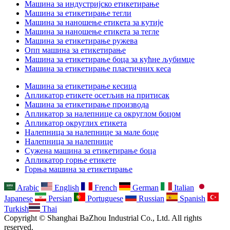
Машина за индустријско етикетирање
Машина за етикетирање тегли
Машина за наношење етикета за кутије
Машина за наношење етикета за тегле
Машина за етикетирање ружева
Опп машина за етикетирање
Машина за етикетирање боца за кућне љубимце
Машина за етикетирање пластичних кеса
Машина за етикетирање кесица
Апликатор етикете осетљив на притисак
Машина за етикетирање производа
Апликатор за налепнице са округлом боцом
Апликатор округлих етикета
Налепница за налепнице за мале боце
Налепница за налепнице
Сужена машина за етикетирање боца
Апликатор горње етикете
Горња машина за етикетирање
Arabic
English
French
German
Italian
Japanese
Persian
Portuguese
Russian
Spanish
Turkish
Thai
Copyright © Shanghai BaZhou Industrial Co., Ltd. All rights
reserved.