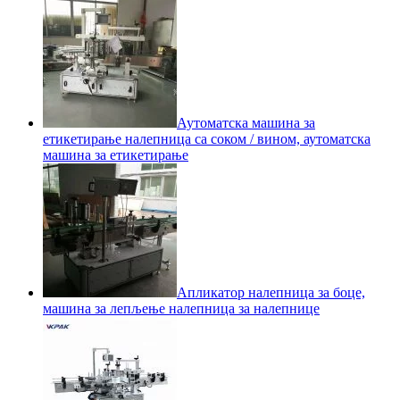
Аутоматска машина за
етикетирање налепница са соком / вином, аутоматска
машина за етикетирање
Апликатор налепница за боце,
машина за лепљење налепница за налепнице