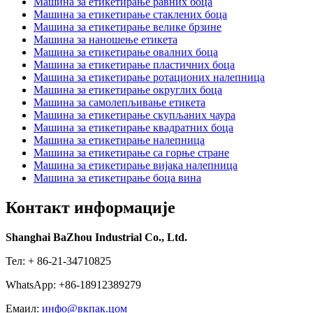
Машина за етикетирање равних боца
Машина за етикетирање стаклених боца
Машина за етикетирање велике брзине
Машина за наношење етикета
Машина за етикетирање овалних боца
Машина за етикетирање пластичних боца
Машина за етикетирање ротационих налепница
Машина за етикетирање округлих боца
Машина за самолепљивање етикета
Машина за етикетирање скупљаних чаура
Машина за етикетирање квадратних боца
Машина за етикетирање налепница
Машина за етикетирање са горње стране
Машина за етикетирање вијака налепница
Машина за етикетирање боца вина
Контакт информације
Shanghai BaZhou Industrial Co., Ltd.
Тел: + 86-21-34710825
WhatsApp: +86-18912389279
Емаил:
инфо@вкпак.цом