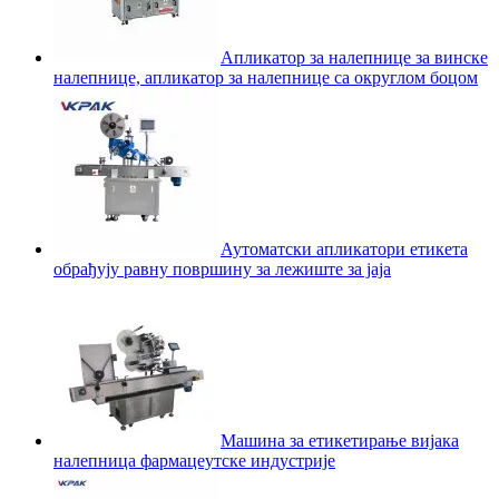
Апликатор за налепнице за винске
налепнице, апликатор за налепнице са округлом боцом
Аутоматски апликатори етикета
обрађују равну површину за лежиште за јаја
Машина за етикетирање вијака
налепница фармацеутске индустрије