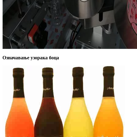
Означавање узорака боца