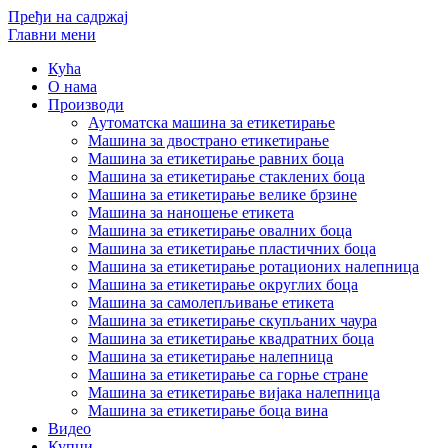
Пређи на садржај
Главни мени
Кућа
О нама
Производи
Аутоматска машина за етикетирање
Машина за двострано етикетирање
Машина за етикетирање равних боца
Машина за етикетирање стаклених боца
Машина за етикетирање велике брзине
Машина за наношење етикета
Машина за етикетирање овалних боца
Машина за етикетирање пластичних боца
Машина за етикетирање ротационих налепница
Машина за етикетирање округлих боца
Машина за самолепљивање етикета
Машина за етикетирање скупљаних чаура
Машина за етикетирање квадратних боца
Машина за етикетирање налепница
Машина за етикетирање са горње стране
Машина за етикетирање вијака налепница
Машина за етикетирање боца вина
Видео
Купци