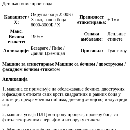
Детаљан опис производа
Округла боца 2500Б /
Капацитет /
Прецизност
Х око, равна боца
± 1мм
Х:
етикетирања:
6000-8000Б / Х
Макс.
Ознака
Лепљиве
Висина
190мм
амбалаже:
етикете
етикете:
Бевараге / Пиће /
Апликације:
Оригинал:
Гуангзхоу
Даили Цхемицал
Машине за етикетирање Машине са бочном / двоструком /
фасадном бочном етикетом
Апликација
1, машина се примењује на обележавање бочних, двоструких
и фасадних етикета свих врста квадратних и равних боца у
апотеци, прехрамбеним пићима, дневној хемијској индустрији
итд.
2, машина усваја ПЛЦ контролу процеса, проверу боца са
фото-електричном енергијом и испоруку етикета.
3, Машина се састоји од високе производне ефикасности,