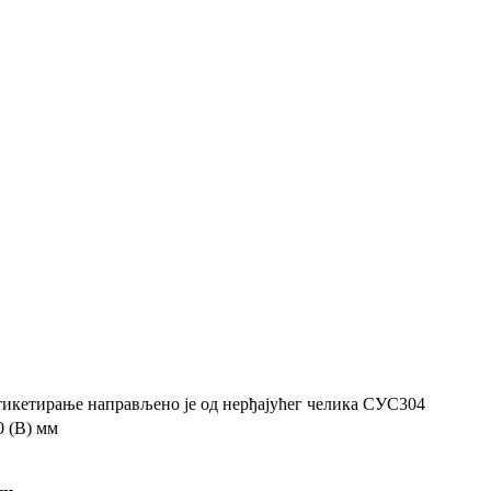
тикетирање направљено је од нерђајућег челика СУС304
0 (В) мм