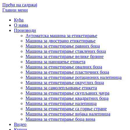
Пређи на садржај
Главни мени
Кућа
О нама
Производи
Аутоматска машина за етикетирање
Машина за двострано етикетирање
Машина за етикетирање равних боца
Машина за етикетирање стаклених боца
Машина за етикетирање велике брзине
Машина за наношење етикета
Машина за етикетирање овалних боца
Машина за етикетирање пластичних боца
Машина за етикетирање ротационих налепница
Машина за етикетирање округлих боца
Машина за самолепљивање етикета
Машина за етикетирање скупљаних чаура
Машина за етикетирање квадратних боца
Машина за етикетирање налепница
Машина за етикетирање са горње стране
Машина за етикетирање вијака налепница
Машина за етикетирање боца вина
Видео
Купци