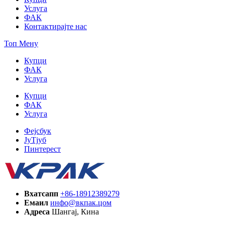
Услуга
ФАК
Контактирајте нас
Топ Мену
Купци
ФАК
Услуга
Купци
ФАК
Услуга
Фејсбук
ЈуТјуб
Пинтерест
Вхатсапп
+86-18912389279
Емаил
инфо@вкпак.цом
Адреса
Шангај, Кина