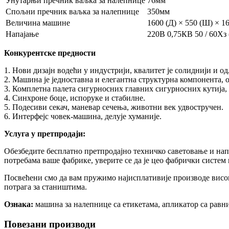
Унутарњи пречник ваљка за налепнице
76мм
Спољни пречник ваљка за налепнице
350мм
Величина машине
1600 (Д) × 550 (Ш) × 1
Напајање
220В 0,75КВ 50 / 60Хз 
Конкурентске предности
1. Нови дизајн водећи у индустрији, квалитет је солиднији и о
2. Машина је једноставна и елегантна структурна компонента, 
3. Комплетна палета сигурносних главних сигурносних кутија,
4. Синхроне боце, испоруке и стабилне.
5. Подесиви секач, маневар сечења, животни век удвостручен.
6. Интерфејс човек-машина, делује хуманије.
Услуга у претпродаји:
Обезбедите бесплатно претпродајно техничко саветовање и на
потребама ваше фабрике, уверите се да је цео фабрички систем
Посвећени смо да вам пружимо најисплативије производе високо
потрага за стаништима.
Ознака:
машина за налепнице са етикетама, апликатор са рав
Повезани производи