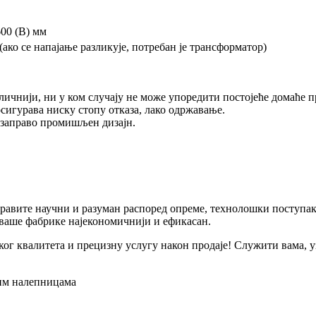
600 (В) мм
(ако се напајање разликује, потребан је трансформатор)
дличнији, ни у ком случају не може упоредити постојеће домаће п
осигурава ниску стопу отказа, лако одржавање.
 заправо промишљен дизајн.
правите научни и разуман распоред опреме, технолошки поступа
 ваше фабрике најекономичнији и ефикасан.
г квалитета и прецизну услугу након продаје! Служити вама, уз 
ним налепницама