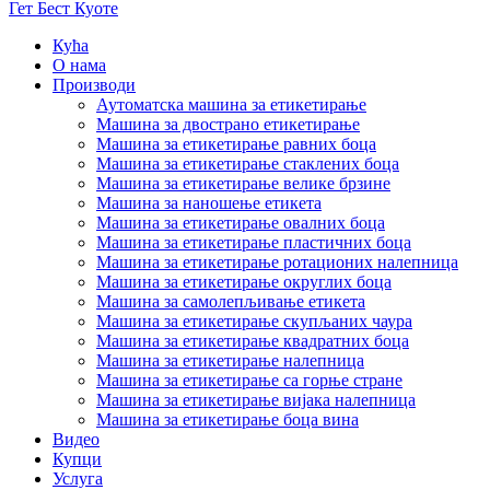
Гет Бест Куоте
Кућа
О нама
Производи
Аутоматска машина за етикетирање
Машина за двострано етикетирање
Машина за етикетирање равних боца
Машина за етикетирање стаклених боца
Машина за етикетирање велике брзине
Машина за наношење етикета
Машина за етикетирање овалних боца
Машина за етикетирање пластичних боца
Машина за етикетирање ротационих налепница
Машина за етикетирање округлих боца
Машина за самолепљивање етикета
Машина за етикетирање скупљаних чаура
Машина за етикетирање квадратних боца
Машина за етикетирање налепница
Машина за етикетирање са горње стране
Машина за етикетирање вијака налепница
Машина за етикетирање боца вина
Видео
Купци
Услуга