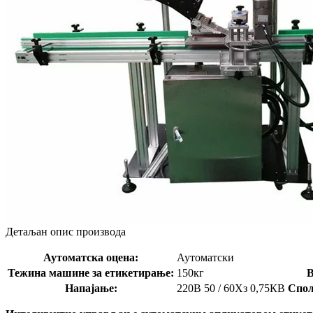
Детаљан опис производа
Аутоматска оцена:
Аутоматски
Тежина машине за етикетирање:
150кг
В
Напајање:
220В 50 / 60Хз 0,75КВ
Спољ