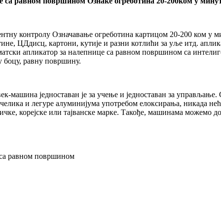
 са равном површином Ознаке огреботина 20-200ком у мину
нтну контролу Означавање огреботина картицом 20-200 ком у мин
тине, ЦДдисц, картони, кутије и разни котлићи за уље итд. апл
оматски апликатор за налепнице са равном површином са интели
у боцу, равну површину.
ек-машина једноставан је за учење и једноставан за управљање
 челика и легуре алуминијума употребом елоксирања, никада нећ
ричке, корејске или тајванске марке. Такође, машинама можемо д
са равном површином