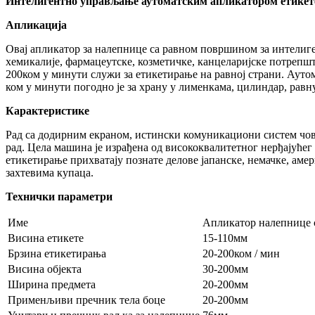
Интелигентно управљање аутоматским апликатором етикете
Апликација
Овај апликатор за налепнице са равном површином за интелиге
хемикалије, фармацеутске, козметичке, канцеларијске потрепш
200ком у минути служи за етикетирање на равној страни. Аут
ком у минути погодно је за храну у лименкама, цилиндар, равн
Карактеристике
Рад са додирним екраном, истински комуникациони систем чов
рад. Цела машина је израђена од висококвалитетног нерђајућег
етикетирање прихватају познате делове јапанске, немачке, аме
захтевима купаца.
Технички параметри
Име
Апликатор налепнице 
Висина етикете
15-110мм
Брзина етикетирања
20-200ком / мин
Висина објекта
30-200мм
Ширина предмета
20-200мм
Применљиви пречник тела боце
20-200мм