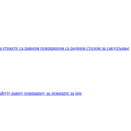
а етикете са равном површином са радним столом за сакупљање
ђују равну површину за лежиште за јаја