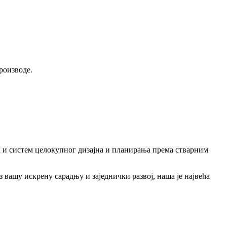
роизводе.
к и систем целокупног дизајна и планирања према стварним
вашу искрену сарадњу и заједнички развој, наша је највећа