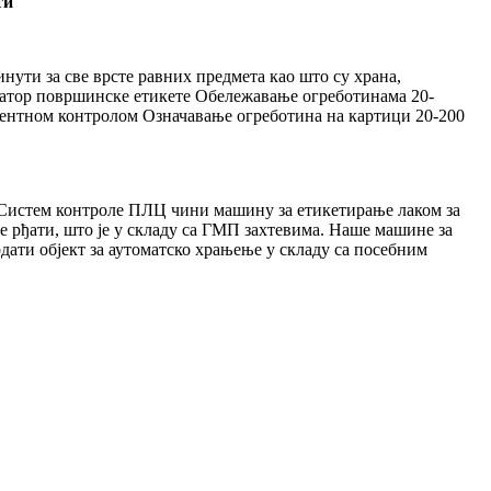
ти
ути за све врсте равних предмета као што су храна,
икатор површинске етикете Обележавање огреботинама 20-
гентном контролом Означавање огреботина на картици 20-200
. Систем контроле ПЛЦ чини машину за етикетирање лаком за
е рђати, што је у складу са ГМП захтевима. Наше машине за
одати објект за аутоматско храњење у складу са посебним