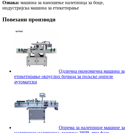
Ознака:
машина за наношење налепница за боце,
индустријска машина за етикетирање
Повезани производи
Одлична економична машина за
етикетирање округлих бочица за пољске ципеле
аутоматски
Опрема за налепнице машине за
налепнице налепница, машина 380В, три фазе