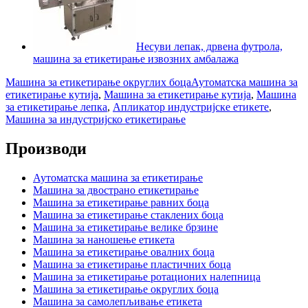
Несуви лепак, дрвена футрола,
машина за етикетирање извозних амбалажа
Машина за етикетирање округлих боца
Аутоматска машина за
етикетирање кутија
,
Машина за етикетирање кутија
,
Машина
за етикетирање лепка
,
Апликатор индустријске етикете
,
Машина за индустријско етикетирање
Производи
Аутоматска машина за етикетирање
Машина за двострано етикетирање
Машина за етикетирање равних боца
Машина за етикетирање стаклених боца
Машина за етикетирање велике брзине
Машина за наношење етикета
Машина за етикетирање овалних боца
Машина за етикетирање пластичних боца
Машина за етикетирање ротационих налепница
Машина за етикетирање округлих боца
Машина за самолепљивање етикета