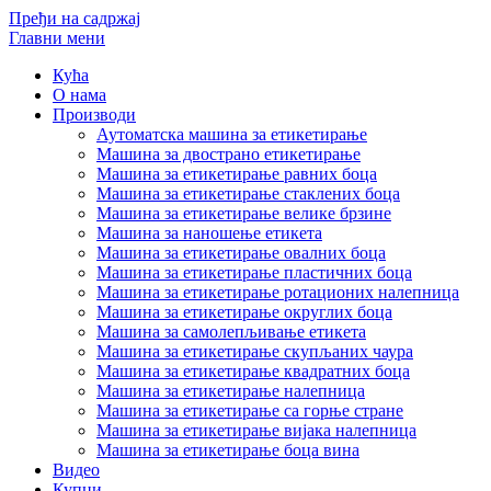
Пређи на садржај
Главни мени
Кућа
О нама
Производи
Аутоматска машина за етикетирање
Машина за двострано етикетирање
Машина за етикетирање равних боца
Машина за етикетирање стаклених боца
Машина за етикетирање велике брзине
Машина за наношење етикета
Машина за етикетирање овалних боца
Машина за етикетирање пластичних боца
Машина за етикетирање ротационих налепница
Машина за етикетирање округлих боца
Машина за самолепљивање етикета
Машина за етикетирање скупљаних чаура
Машина за етикетирање квадратних боца
Машина за етикетирање налепница
Машина за етикетирање са горње стране
Машина за етикетирање вијака налепница
Машина за етикетирање боца вина
Видео
Купци