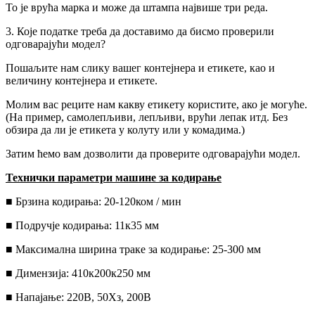
То је врућа марка и може да штампа највише три реда.
3. Које податке треба да доставимо да бисмо проверили
одговарајући модел?
Пошаљите нам слику вашег контејнера и етикете, као и
величину контејнера и етикете.
Молим вас реците нам какву етикету користите, ако је могуће.
(На пример, самолепљиви, лепљиви, врући лепак итд. Без
обзира да ли је етикета у колуту или у комадима.)
Затим ћемо вам дозволити да проверите одговарајући модел.
Технички параметри машине за кодирање
■ Брзина кодирања: 20-120ком / мин
■ Подручје кодирања: 11к35 мм
■ Максимална ширина траке за кодирање: 25-300 мм
■ Димензија: 410к200к250 мм
■ Напајање: 220В, 50Хз, 200В