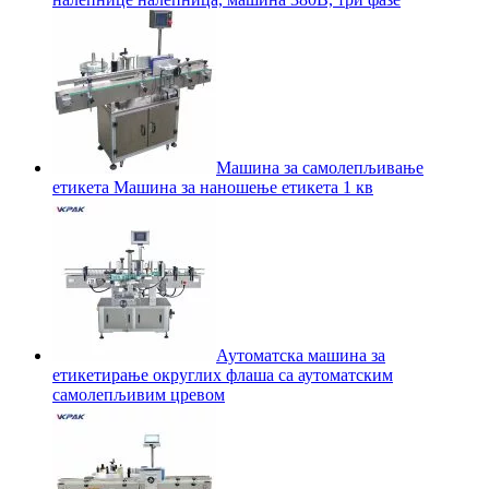
Машина за самолепљивање
етикета Машина за наношење етикета 1 кв
Аутоматска машина за
етикетирање округлих флаша са аутоматским
самолепљивим цревом