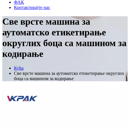
ФАК
Контактирајте нас
Све врсте машина за
аутоматско етикетирање
округлих боца са машином за
кодирање
Кућа
Све врсте машина за аутоматско етикетирање округлих
боца са машином за кодирање