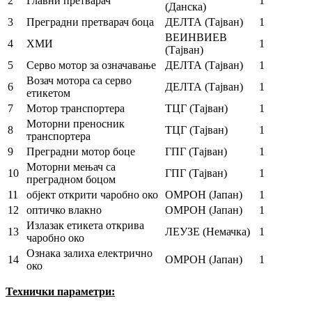
2
Главни претварач
1
(Данска)
3
Преградни претварач боца
ДЕЛТА (Тајван)
1
ВЕИНВИЕВ
4
ХМИ
1
(Тајван)
5
Серво мотор за означавање
ДЕЛТА (Тајван)
1
Возач мотора са серво
6
ДЕЛТА (Тајван)
1
етикетом
7
Мотор транспортера
ТЦГ (Тајван)
1
Моторни преносник
8
ТЦГ (Тајван)
1
транспортера
9
Преградни мотор боце
ГПГ (Тајван)
1
Моторни мењач са
10
ГПГ (Тајван)
1
преградном боцом
11
објект открити чаробно око
ОМРОН (Јапан)
1
12
оптичко влакно
ОМРОН (Јапан)
1
Излазак етикета открива
13
ЛЕУЗЕ (Немачка)
1
чаробно око
Ознака залиха електрично
14
ОМРОН (Јапан)
1
око
Технички параметри: