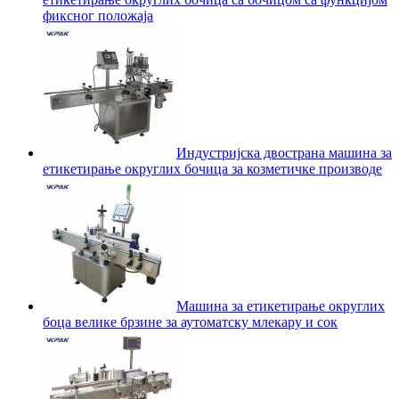
фиксног положаја
Индустријска двострана машина за
етикетирање округлих бочица за козметичке производе
Машина за етикетирање округлих
боца велике брзине за аутоматску млекару и сок