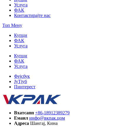
Услуга
ФАК
Контактирајте нас
Топ Мену
Купци
ФАК
Услуга
Купци
ФАК
Услуга
Фејсбук
ЈуТјуб
Пинтерест
Вхатсапп
+86-18912389279
Емаил
инфо@вкпак.цом
Адреса
Шангај, Кина