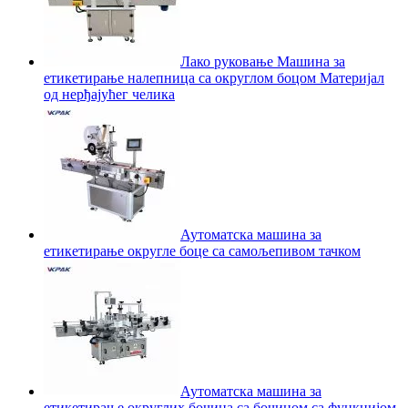
Лако руковање Машина за
етикетирање налепница са округлом боцом Материјал
од нерђајућег челика
Аутоматска машина за
етикетирање округле боце са самољепивом тачком
Аутоматска машина за
етикетирање округлих бочица са бочицом са функцијом