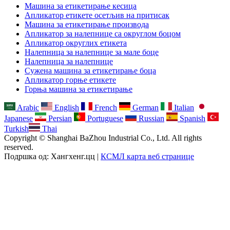
Машина за етикетирање кесица
Апликатор етикете осетљив на притисак
Машина за етикетирање производа
Апликатор за налепнице са округлом боцом
Апликатор округлих етикета
Налепница за налепнице за мале боце
Налепница за налепнице
Сужена машина за етикетирање боца
Апликатор горње етикете
Горња машина за етикетирање
Arabic
English
French
German
Italian
Japanese
Persian
Portuguese
Russian
Spanish
Turkish
Thai
Copyright © Shanghai BaZhou Industrial Co., Ltd. All rights
reserved.
Подршка од: Хангхенг.цц |
КСМЛ карта веб странице