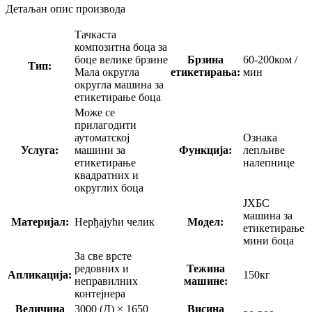
Детаљан опис производа
Тачкаста
композитна боца за
боце велике брзине
Брзина
60-200ком /
Тип:
Мала округла
етикетирања:
мин
округла машина за
етикетирање боца
Може се
прилагодити
аутоматској
Ознака
Услуга:
машини за
Функција:
лепљиве
етикетирање
налепнице
квадратних и
округлих боца
ЈХБС
машина за
Материјал:
Нерђајући челик
Модел:
етикетирање
мини боца
За све врсте
редовних и
Тежина
Апликација:
150кг
неправилних
машине:
контејнера
Величина
3000 (Д) × 1650
Висина