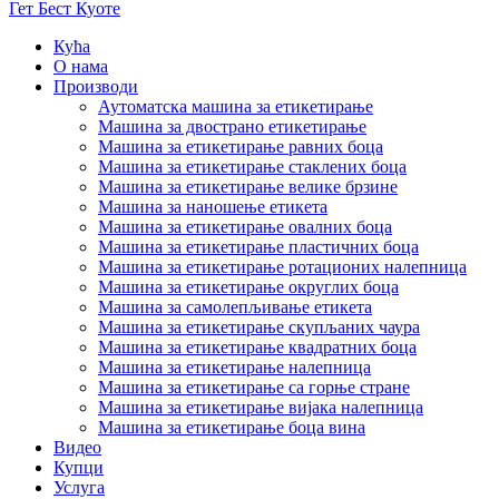
Гет Бест Куоте
Кућа
О нама
Производи
Аутоматска машина за етикетирање
Машина за двострано етикетирање
Машина за етикетирање равних боца
Машина за етикетирање стаклених боца
Машина за етикетирање велике брзине
Машина за наношење етикета
Машина за етикетирање овалних боца
Машина за етикетирање пластичних боца
Машина за етикетирање ротационих налепница
Машина за етикетирање округлих боца
Машина за самолепљивање етикета
Машина за етикетирање скупљаних чаура
Машина за етикетирање квадратних боца
Машина за етикетирање налепница
Машина за етикетирање са горње стране
Машина за етикетирање вијака налепница
Машина за етикетирање боца вина
Видео
Купци
Услуга