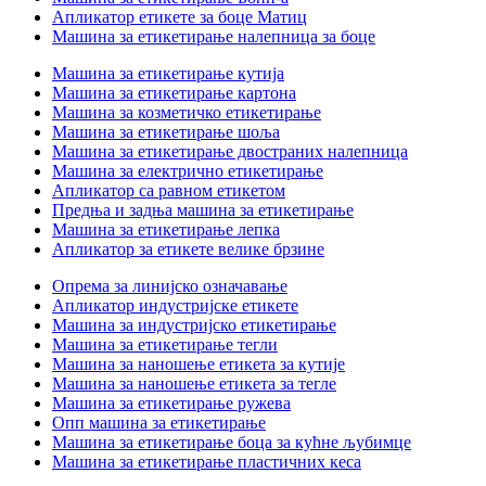
Апликатор етикете за боце Матиц
Машина за етикетирање налепница за боце
Машина за етикетирање кутија
Машина за етикетирање картона
Машина за козметичко етикетирање
Машина за етикетирање шоља
Машина за етикетирање двостраних налепница
Машина за електрично етикетирање
Апликатор са равном етикетом
Предња и задња машина за етикетирање
Машина за етикетирање лепка
Апликатор за етикете велике брзине
Опрема за линијско означавање
Апликатор индустријске етикете
Машина за индустријско етикетирање
Машина за етикетирање тегли
Машина за наношење етикета за кутије
Машина за наношење етикета за тегле
Машина за етикетирање ружева
Опп машина за етикетирање
Машина за етикетирање боца за кућне љубимце
Машина за етикетирање пластичних кеса