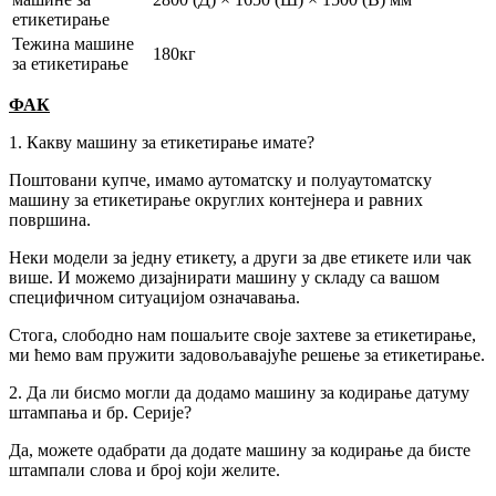
етикетирање
Тежина машине
180кг
за етикетирање
ФАК
1. Какву машину за етикетирање имате?
Поштовани купче, имамо аутоматску и полуаутоматску
машину за етикетирање округлих контејнера и равних
површина.
Неки модели за једну етикету, а други за две етикете или чак
више. И можемо дизајнирати машину у складу са вашом
специфичном ситуацијом означавања.
Стога, слободно нам пошаљите своје захтеве за етикетирање,
ми ћемо вам пружити задовољавајуће решење за етикетирање.
2. Да ли бисмо могли да додамо машину за кодирање датуму
штампања и бр. Серије?
Да, можете одабрати да додате машину за кодирање да бисте
штампали слова и број који желите.