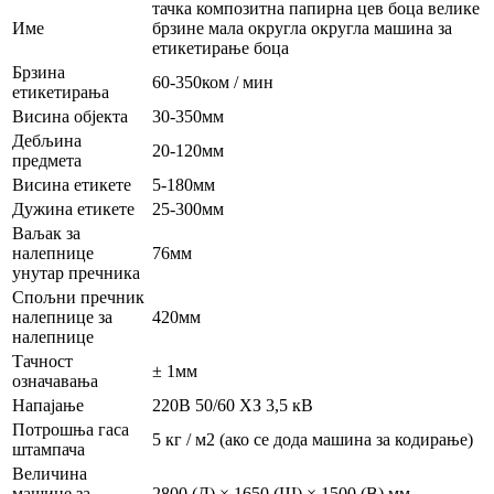
тачка композитна папирна цев боца велике
Име
брзине мала округла округла машина за
етикетирање боца
Брзина
60-350ком / мин
етикетирања
Висина објекта
30-350мм
Дебљина
20-120мм
предмета
Висина етикете
5-180мм
Дужина етикете
25-300мм
Ваљак за
налепнице
76мм
унутар пречника
Спољни пречник
налепнице за
420мм
налепнице
Тачност
± 1мм
означавања
Напајање
220В 50/60 ХЗ 3,5 кВ
Потрошња гаса
5 кг / м2 (ако се дода машина за кодирање)
штампача
Величина
машине за
2800 (Д) × 1650 (Ш) × 1500 (В) мм