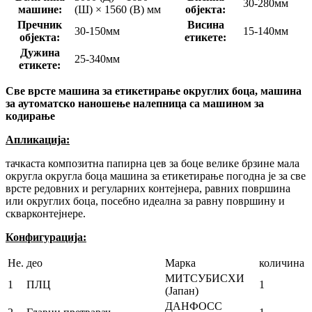
30-280мм
машине:
(Ш) × 1560 (В) мм
објекта:
Пречник
Висина
30-150мм
15-140мм
објекта:
етикете:
Дужина
25-340мм
етикете:
Све врсте машина за етикетирање округлих боца, машина
за аутоматско наношење налепница са машином за
кодирање
Апликација:
тачкаста композитна папирна цев за боце велике брзине мала
округла округла боца машина за етикетирање погодна је за све
врсте редовних и регуларних контејнера, равних површина
или округлих боца, посебно идеална за равну површину и
скварконтејнере.
Конфигурација:
Не.
део
Марка
количина
МИТСУБИСХИ
1
ПЛЦ
1
(Јапан)
ДАНФОСС