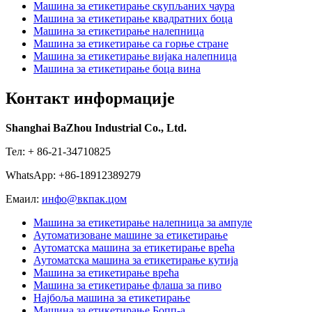
Машина за етикетирање скупљаних чаура
Машина за етикетирање квадратних боца
Машина за етикетирање налепница
Машина за етикетирање са горње стране
Машина за етикетирање вијака налепница
Машина за етикетирање боца вина
Контакт информације
Shanghai BaZhou Industrial Co., Ltd.
Тел: + 86-21-34710825
WhatsApp: +86-18912389279
Емаил:
инфо@вкпак.цом
Машина за етикетирање налепница за ампуле
Аутоматизоване машине за етикетирање
Аутоматска машина за етикетирање врећа
Аутоматска машина за етикетирање кутија
Машина за етикетирање врећа
Машина за етикетирање флаша за пиво
Најбоља машина за етикетирање
Машина за етикетирање Бопп-а